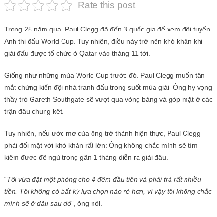
Rate this post
Trong 25 năm qua, Paul Clegg đã đến 3 quốc gia để xem đội tuyển
Anh thi đấu World Cup. Tuy nhiên, điều này trở nên khó khăn khi
giải đấu được tổ chức ở Qatar vào tháng 11 tới.
Giống như những mùa World Cup trước đó, Paul Clegg muốn tận
mắt chứng kiến ​​đội nhà tranh đấu trong suốt mùa giải. Ông hy vọng
thầy trò Gareth Southgate sẽ vượt qua vòng bảng và góp mặt ở các
trận đấu chung kết.
Tuy nhiên, nếu ước mơ của ông trở thành hiện thực, Paul Clegg
phải đối mặt với khó khăn rất lớn: Ông không chắc mình sẽ tìm
kiếm được để ngủ trong gần 1 tháng diễn ra giải đấu.
“
Tôi vừa đặt một phòng cho 4 đêm đầu tiên và phải trả rất nhiều
tiền. Tôi không có bất kỳ lựa chọn nào rẻ hơn, vì vậy tôi không chắc
mình sẽ ở đâu sau đó
“, ông nói.