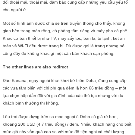
đối thoải mái, thoải mái, đảm bảo cung cấp những yêu cầu yếu tố
cho người ở.
Một số hình ảnh được chia sẻ trên truyền thông cho thấy, không
gian bên trong màn rộng, có phòng tắm riêng và máy pha cà phê.
Khác cơ bản thiết bị như TV, máy sấy tóc, bàn là, tủ lạnh, két an
toàn và Wi-Fi đều được trang bị. Dù được gọi là trang nhưng nó
cũng đầy đủ không khác gì một căn bản khách sạn phòng.
The other lines are also redirect
Đảo Banana, ngay ngoài khơi khơi bờ biển Doha, đang cung cấp
các vựa tắm biển với chi phí qua đêm là hơn 66 triệu đồng – một
lựa chọn hấp dẫn đối với gia đình của các thủ tục nhưng với du
khách bình thường thì không.
Lều trại được dựng trên sa mạc ngoại ô Doha có giá rẻ hơn,
khoảng 200 USD (4,7 triệu đồng) / đêm. Nhiều khách hàng cho biết
mức giá này vẫn quá cao so với mức độ tiện nghi và chất lượng