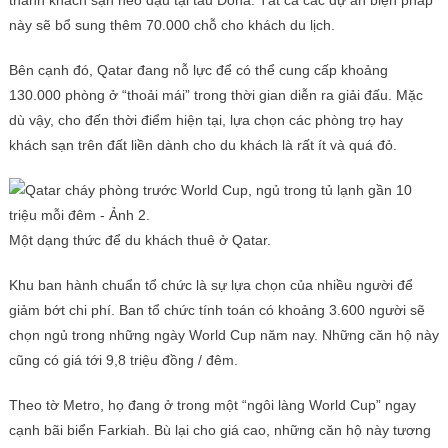
thành khách sạn neo đậu tại tàu Doha. Tất cả các dự án biện pháp
này sẽ bổ sung thêm 70.000 chỗ cho khách du lịch.
Bên cạnh đó, Qatar đang nỗ lực để có thể cung cấp khoảng
130.000 phòng ở “thoải mái” trong thời gian diễn ra giải đấu. Mặc
dù vậy, cho đến thời điểm hiện tại, lựa chọn các phòng trọ hay
khách sạn trên đất liền dành cho du khách là rất ít và quá đỏ.
Một dạng thức để du khách thuê ở Qatar.
Khu ban hành chuẩn tổ chức là sự lựa chọn của nhiều người để
giảm bớt chi phí. Ban tổ chức tính toán có khoảng 3.600 người sẽ
chọn ngủ trong những ngày World Cup năm nay. Những căn hộ này
cũng có giá tới 9,8 triệu đồng / đêm.
Theo tờ Metro, họ đang ở trong một “ngôi làng World Cup” ngay
cạnh bãi biển Farkiah. Bù lại cho giá cao, những căn hộ này tương