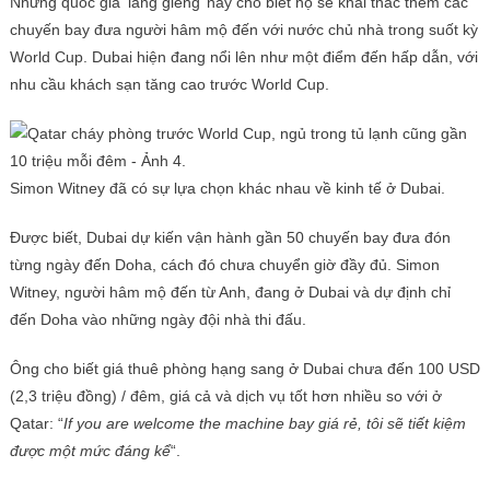
Những quốc gia ‘láng giềng’ này cho biết họ sẽ khai thác thêm các
chuyến bay đưa người hâm mộ đến với nước chủ nhà trong suốt kỳ
World Cup. Dubai hiện đang nổi lên như một điểm đến hấp dẫn, với
nhu cầu khách sạn tăng cao trước World Cup.
Simon Witney đã có sự lựa chọn khác nhau về kinh tế ở Dubai.
Được biết, Dubai dự kiến ​​vận hành gần 50 chuyến bay đưa đón
từng ngày đến Doha, cách đó chưa chuyển giờ đầy đủ. Simon
Witney, người hâm mộ đến từ Anh, đang ở Dubai và dự định chỉ
đến Doha vào những ngày đội nhà thi đấu.
Ông cho biết giá thuê phòng hạng sang ở Dubai chưa đến 100 USD
(2,3 triệu đồng) / đêm, giá cả và dịch vụ tốt hơn nhiều so với ở
Qatar: “
If you are welcome the machine bay giá rẻ, tôi sẽ tiết kiệm
được một mức đáng kể
“.