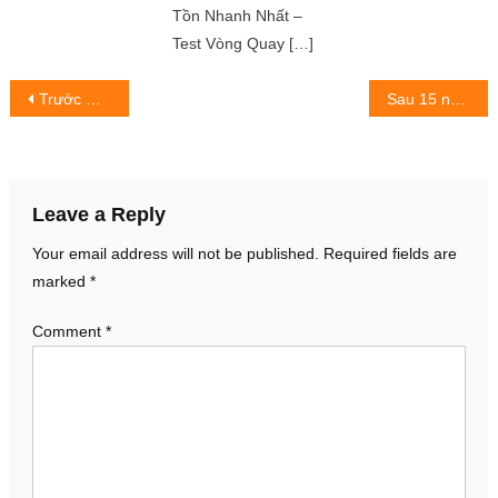
Tồn Nhanh Nhất –
Test Vòng Quay […]
Post
Trước CKTG 2022, Faker vẫn tự tin cài đặt “khu vực LCK tốt tự nhiên với LPL”
Sau 15 năm chờ đợi, game thủ Việt sắp trải nghiệm tựa game chuẩn nguyên tác giả Thiên Long Bát Bộ
navigation
Leave a Reply
Your email address will not be published.
Required fields are
marked
*
Comment
*