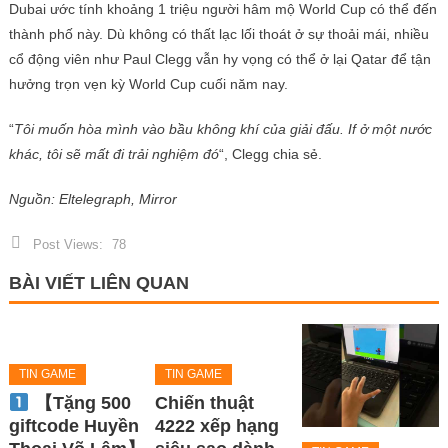
Dubai ước tính khoảng 1 triệu người hâm mộ World Cup có thể đến
thành phố này. Dù không có thất lạc lối thoát ở sự thoải mái, nhiều
cổ động viên như Paul Clegg vẫn hy vọng có thể ở lại Qatar để tận
hưởng trọn vẹn kỳ World Cup cuối năm nay.
“
Tôi muốn hòa mình vào bầu không khí của giải đấu. If ở một nước
khác, tôi sẽ mất đi trải nghiệm đó
“, Clegg chia sẻ.
Nguồn: Eltelegraph, Mirror
Post Views:
78
BÀI VIẾT LIÊN QUAN
TIN GAME
TIN GAME
【Tặng 500
Chiến thuật
giftcode Huyền
4222 xếp hạng