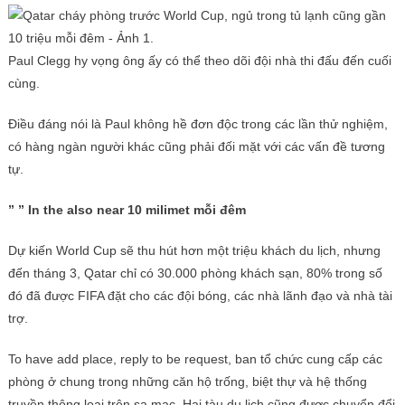
Paul Clegg hy vọng ông ấy có thể theo dõi đội nhà thi đấu đến cuối
cùng.
Điều đáng nói là Paul không hề đơn độc trong các lần thử nghiệm,
có hàng ngàn người khác cũng phải đối mặt với các vấn đề tương
tự.
” ” In the also near 10 milimet mỗi đêm
Dự kiến ​​World Cup sẽ thu hút hơn một triệu khách du lịch, nhưng
đến tháng 3, Qatar chỉ có 30.000 phòng khách sạn, 80% trong số
đó đã được FIFA đặt cho các đội bóng, các nhà lãnh đạo và nhà tài
trợ.
To have add place, reply to be request, ban tổ chức cung cấp các
phòng ở chung trong những căn hộ trống, biệt thự và hệ thống
truyền thông loại trên sa mạc. Hai tàu du lịch cũng được chuyển đổi