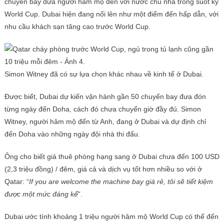
chuyến bay đưa người hâm mộ đến với nước chủ nhà trong suốt kỳ
World Cup. Dubai hiện đang nổi lên như một điểm đến hấp dẫn, với
nhu cầu khách sạn tăng cao trước World Cup.
Simon Witney đã có sự lựa chọn khác nhau về kinh tế ở Dubai.
Được biết, Dubai dự kiến ​​vận hành gần 50 chuyến bay đưa đón
từng ngày đến Doha, cách đó chưa chuyển giờ đầy đủ. Simon
Witney, người hâm mộ đến từ Anh, đang ở Dubai và dự định chỉ
đến Doha vào những ngày đội nhà thi đấu.
Ông cho biết giá thuê phòng hạng sang ở Dubai chưa đến 100 USD
(2,3 triệu đồng) / đêm, giá cả và dịch vụ tốt hơn nhiều so với ở
Qatar: “
If you are welcome the machine bay giá rẻ, tôi sẽ tiết kiệm
được một mức đáng kể
“.
Dubai ước tính khoảng 1 triệu người hâm mộ World Cup có thể đến