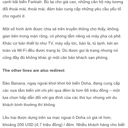
cạnh bãi biển Farkiah. Bù lại cho giá cao, những căn hộ này tương
đối thoải mái, thoải mái, đảm bảo cung cấp những yêu cầu yếu tố
cho người ở.
Một số hình ảnh được chia sẻ trên truyền thông cho thấy, không
gian bên trong màn rộng, có phòng tắm riêng và máy pha cà phê.
Khác cơ bản thiết bị như TV, máy sấy tóc, bàn là, tủ lạnh, két an
toàn và Wi-Fi đều được trang bị. Dù được gọi là trang nhưng nó
cũng đầy đủ không khác gì một căn bản khách sạn phòng.
The other lines are also redirect
Đảo Banana, ngay ngoài khơi khơi bờ biển Doha, đang cung cấp
các vựa tắm biển với chi phí qua đêm là hơn 66 triệu đồng – một
lựa chọn hấp dẫn đối với gia đình của các thủ tục nhưng với du
khách bình thường thì không.
Lều trại được dựng trên sa mạc ngoại ô Doha có giá rẻ hơn,
khoảng 200 USD (4,7 triệu đồng) / đêm. Nhiều khách hàng cho biết