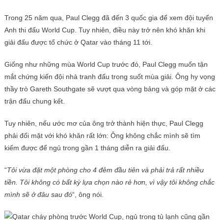
Trong 25 năm qua, Paul Clegg đã đến 3 quốc gia để xem đội tuyển
Anh thi đấu World Cup. Tuy nhiên, điều này trở nên khó khăn khi
giải đấu được tổ chức ở Qatar vào tháng 11 tới.
Giống như những mùa World Cup trước đó, Paul Clegg muốn tận
mắt chứng kiến ​​đội nhà tranh đấu trong suốt mùa giải. Ông hy vọng
thầy trò Gareth Southgate sẽ vượt qua vòng bảng và góp mặt ở các
trận đấu chung kết.
Tuy nhiên, nếu ước mơ của ông trở thành hiện thực, Paul Clegg
phải đối mặt với khó khăn rất lớn: Ông không chắc mình sẽ tìm
kiếm được để ngủ trong gần 1 tháng diễn ra giải đấu.
“
Tôi vừa đặt một phòng cho 4 đêm đầu tiên và phải trả rất nhiều
tiền. Tôi không có bất kỳ lựa chọn nào rẻ hơn, vì vậy tôi không chắc
mình sẽ ở đâu sau đó
“, ông nói.