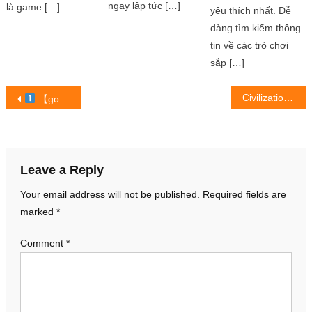
ngay lập tức […]
là game […]
yêu thích nhất. Dễ
dàng tìm kiếm thông
tin về các trò chơi
sắp […]
Post
Civilization: Reign of Power mở đăng ký trước! – Trò chơi Tin
【go ball đánh giá game mới :) #shorts #gamearcade #goingballs】 ™
navigation
Leave a Reply
Your email address will not be published.
Required fields are
marked
*
Comment
*