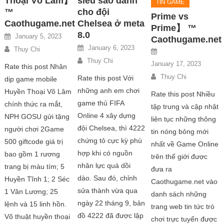
Thoại Võ Lâm】
siêu sao dành
TIN GAME
™
cho đội
Prime vs
Caothugame.net
Chelsea ở meta
Prime】 ™ ️
8.0
January 5, 2023
Caothugame.net
January 6, 2023
Thuy Chi
Thuy Chi
January 17, 2023
Rate this post Nhân
Thuy Chi
Rate this post Với
dịp game mobile
những anh em chơi
Huyền Thoại Võ Lâm
Rate this post Nhiều
game thủ FIFA
chính thức ra mắt,
tập trung và cập nhật
Online 4 xây dựng
NPH GOSU gửi tặng
liên tục những thông
đội Chelsea, thì 4222
người chơi 2Game
tin nóng bỏng mới
chứng tỏ cực kỳ phù
500 giftcode giá trị
nhất về Game Online
hợp khi có nguồn
bao gồm 1 rương
trên thế giới được
nhân lực quá dồi
trang bị màu tím; 5
đưa ra
dào. Sau đó, chỉnh
Huyền Tĩnh 1; 2 Séc
Caothugame.net vào
sửa thành vừa qua
1 Văn Lương; 25
danh sách những
ngày 22 tháng 9, bản
lệnh và 15 linh hồn.
trang web tin tức trò
đồ 4222 đã được lập
Võ thuật huyền thoại
chơi trực tuyến được