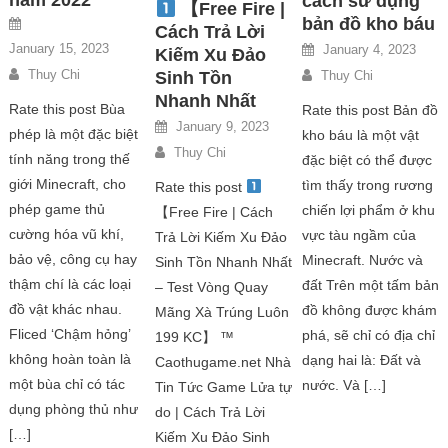
năm 2022
cách sử dụng
【Free Fire |
bản đồ kho báu
Cách Trả Lời
January 15, 2023
January 4, 2023
Kiếm Xu Đảo
Thuy Chi
Sinh Tồn
Thuy Chi
Nhanh Nhất
Rate this post Bùa
Rate this post Bản đồ
January 9, 2023
phép là một đặc biệt
kho báu là một vật
Thuy Chi
tính năng trong thế
đặc biệt có thể được
giới Minecraft, cho
tìm thấy trong rương
Rate this post
phép game thủ
chiến lợi phẩm ở khu
【Free Fire | Cách
cường hóa vũ khí,
vực tàu ngầm của
Trả Lời Kiếm Xu Đảo
bảo vệ, công cụ hay
Minecraft. Nước và
Sinh Tồn Nhanh Nhất
thậm chí là các loại
đất Trên một tấm bản
– Test Vòng Quay
đồ vật khác nhau.
đồ không được khám
Mãng Xà Trúng Luôn
Fliced ‘Chậm hỏng’
phá, sẽ chỉ có địa chỉ
199 KC】 ™
không hoàn toàn là
dạng hai là: Đất và
Caothugame.net Nhà
một bùa chỉ có tác
nước. Và […]
Tin Tức Game Lửa tự
dụng phòng thủ như
do | Cách Trả Lời
[…]
Kiếm Xu Đảo Sinh