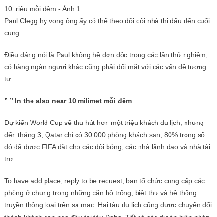
Paul Clegg hy vọng ông ấy có thể theo dõi đội nhà thi đấu đến cuối
cùng.
Điều đáng nói là Paul không hề đơn độc trong các lần thử nghiệm,
có hàng ngàn người khác cũng phải đối mặt với các vấn đề tương
tự.
” ” In the also near 10 milimet mỗi đêm
Dự kiến ​​World Cup sẽ thu hút hơn một triệu khách du lịch, nhưng
đến tháng 3, Qatar chỉ có 30.000 phòng khách sạn, 80% trong số
đó đã được FIFA đặt cho các đội bóng, các nhà lãnh đạo và nhà tài
trợ.
To have add place, reply to be request, ban tổ chức cung cấp các
phòng ở chung trong những căn hộ trống, biệt thự và hệ thống
truyền thông loại trên sa mạc. Hai tàu du lịch cũng được chuyển đổi