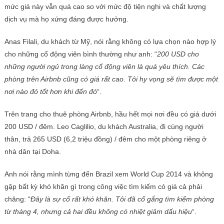
mức giá này vẫn quá cao so với mức độ tiện nghi và chất lượng
dịch vụ mà họ xứng đáng được hưởng.
Anas Filali, du khách từ Mỹ, nói rằng không có lựa chọn nào hợp lý
cho những cổ động viên bình thường như anh: “
200 USD cho
những người ngủ trong làng cổ động viên là quá yêu thích. Các
phòng trên Airbnb cũng có giá rất cao. Tôi hy vọng sẽ tìm được một
nơi nào đó tốt hơn khi đến đó
“.
Trên trang cho thuê phòng Airbnb, hầu hết mọi nơi đều có giá dưới
200 USD / đêm. Leo Caglilio, du khách Australia, đi cùng người
thân, trả 265 USD (6,2 triệu đồng) / đêm cho một phòng riêng ở
nhà dân tại Doha.
Anh nói rằng mình từng đến Brazil xem World Cup 2014 và không
gặp bất kỳ khó khăn gì trong công việc tìm kiếm có giá cả phải
chăng: “
Đây là sự cố rất khó khăn. Tôi đã cố gắng tìm kiếm phòng
từ tháng 4, nhưng cả hai đều không có nhiệt giảm dấu hiệu
“.