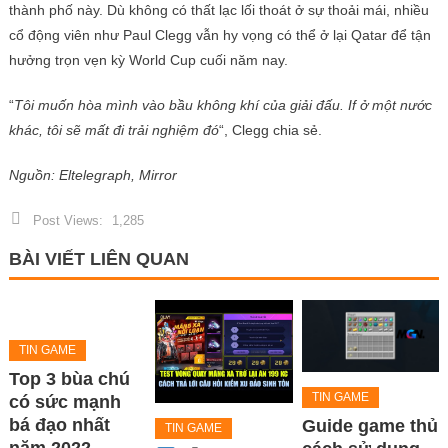
thành phố này. Dù không có thất lạc lối thoát ở sự thoải mái, nhiều
cổ động viên như Paul Clegg vẫn hy vọng có thể ở lại Qatar để tận
hưởng trọn vẹn kỳ World Cup cuối năm nay.
“
Tôi muốn hòa mình vào bầu không khí của giải đấu. If ở một nước
khác, tôi sẽ mất đi trải nghiệm đó
“, Clegg chia sẻ.
Nguồn: Eltelegraph, Mirror
Post Views:
1,285
BÀI VIẾT LIÊN QUAN
TIN GAME
Top 3 bùa chú
TIN GAME
có sức mạnh
bá đạo nhất
Guide game thủ
TIN GAME