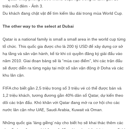
Du khách đang chật vật để tìm kiếm lâu dài trong mùa World Cup.
The other way to the select at Dubai
Qatar is a national family is small a small area in the world cup từng
tổ chức. This quốc gia được cho là 200 tỷ USD để xây dựng cơ sở
hạ tầng và sân vận hành, kể từ khi có quyền đăng ký giải đấu vào
năm 2010. Giai đoạn bảng sẽ là “mùa cao điểm”, khi các trận đấu
sẽ được diễn ra từng ngày tại một số sân vận động ở Doha và các
khu lân cận.
FIFA cho biết gần 2,5 triệu trong số 3 triệu vé có thể được bán và
1,2 triệu khách, tương đương gần 40% dân số Qatar, dự kiến ​​theo
dõi các trận đấu. Khó khăn với Qatar đang mở ra cơ hội cho các
nước lân cận như UAE, Saudi Arabia, Kuwait và Oman.
Những quốc gia ‘láng giềng’ này cho biết họ sẽ khai thác thêm các