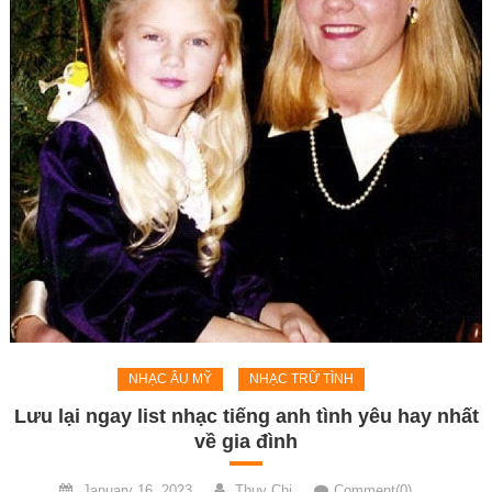
NHẠC ÂU MỸ
NHẠC TRỮ TÌNH
Lưu lại ngay list nhạc tiếng anh tình yêu hay nhất
về gia đình
January 16, 2023
Thuy Chi
Comment(0)