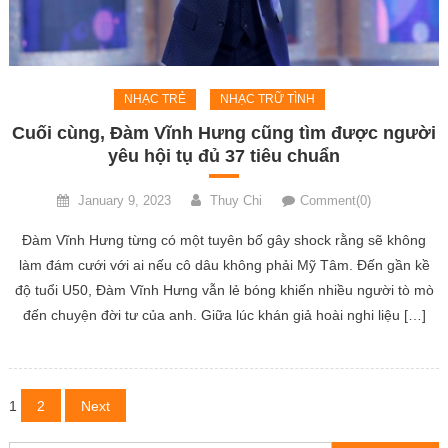
NHẠC TRẺ
NHẠC TRỮ TÌNH
Cuối cùng, Đàm Vĩnh Hưng cũng tìm được người
yêu hội tụ đủ 37 tiêu chuẩn
January 9, 2023
Thuy Chi
Comment(0)
Đàm Vĩnh Hưng từng có một tuyên bố gây shock rằng sẽ không
làm đám cưới với ai nếu cô dâu không phải Mỹ Tâm. Đến gần kề
độ tuổi U50, Đàm Vĩnh Hưng vẫn lẻ bóng khiến nhiều người tò mò
đến chuyện đời tư của anh. Giữa lúc khán giả hoài nghi liệu […]
Posts
1
2
Next
navigation