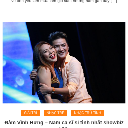
về tình yêu làm mưa làm gió suốt những năm gần đây […]
GIẢI TRÍ
NHẠC TRẺ
NHẠC TRỮ TÌNH
Đàm Vĩnh Hưng – Nam ca sĩ si tình nhất showbiz