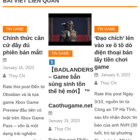
BÀI VIẾT LIÊN QUAN
TIN GAME
TIN GAME
Chính thức căn
‘Đạo chích’ lẻn
cứ đầy đủ
vào xe ô tô dò
phiên bản mắt!
điện thoại bán
TIN GAME
lấy tiền chơi
game
January 16, 2023
【BADLANDERS
January 6, 2023
Thuy Chi
– Game bắn
Thuy Chi
súng sinh tồn
Rate this post Đến từ
thế hệ mới】 ™
Rate this post Ngày
Obsidian và là tựa
3/10, nguồn tin từ
game Xbox Game
Caothugame.net
Công an TP Hà Tĩnh,
Preview đầu tiên có
sau khi nhận được tin
mặt trên Xbox Game
January 15, 2023
báo của anh NVH (30
Pass – vốn là một
Thuy Chi
tuổi, trú tại phường
dạng trải nghiệm
Rate this post Nhiều