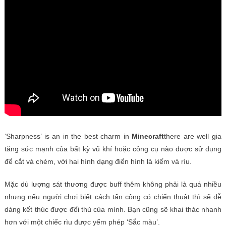
‘Sharpness’ is an in the best charm in
Minecraft
there are well gia
tăng sức mạnh của bất kỳ vũ khí hoặc công cụ nào được sử dụng
để cắt và chém, với hai hình dạng điển hình là kiếm và rìu.
Mặc dù lượng sát thương được buff thêm không phải là quá nhiều
nhưng nếu người chơi biết cách tấn công có chiến thuật thì sẽ dễ
dàng kết thúc được đối thủ của mình. Bạn cũng sẽ khai thác nhanh
hơn với một chiếc rìu được yểm phép ‘Sắc màu’.