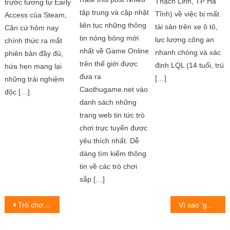
Thạch Linh, TP Hà
trước tương tự Early
tập trung và cập nhật
Tĩnh) về việc bị mất
Access của Steam,
liên tục những thông
tài sản trên xe ô tô,
Căn cứ hôm nay
tin nóng bỏng mới
lực lượng công an
chính thức ra mắt
nhất về Game Online
nhanh chóng và xác
phiên bản đầy đủ,
trên thế giới được
định LQL (14 tuổi, trú
hứa hẹn mang lại
đưa ra
[…]
những trải nghiệm
Caothugame.net vào
độc […]
danh sách những
trang web tin tức trò
chơi trực tuyến được
yêu thích nhất. Dễ
dàng tìm kiếm thông
tin về các trò chơi
sắp […]
Post
Trò chơi mới tràn ngập trong tháng 10 chờ đợi người dùng Xbox Game Pass
Vì sao ‘game thiếu nhi’ Roblox lại gây nghiện?
navigation