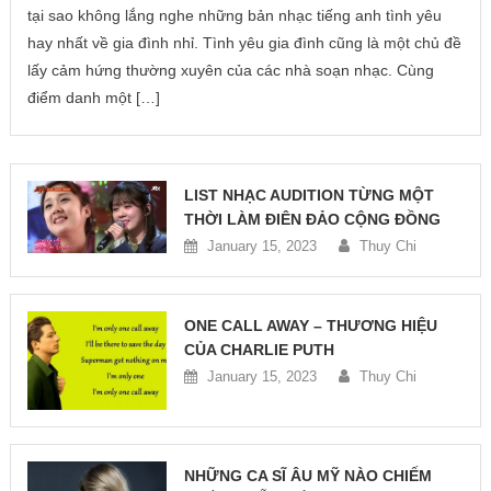
tại sao không lắng nghe những bản nhạc tiếng anh tình yêu
hay nhất về gia đình nhỉ. Tình yêu gia đình cũng là một chủ đề
lấy cảm hứng thường xuyên của các nhà soạn nhạc. Cùng
điểm danh một […]
LIST NHẠC AUDITION TỪNG MỘT
THỜI LÀM ĐIÊN ĐẢO CỘNG ĐỒNG
January 15, 2023
Thuy Chi
ONE CALL AWAY – THƯƠNG HIỆU
CỦA CHARLIE PUTH
January 15, 2023
Thuy Chi
NHỮNG CA SĨ ÂU MỸ NÀO CHIẾM