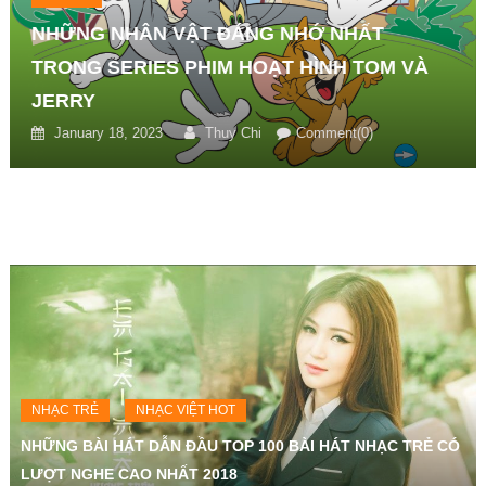
NHỮNG NHÂN VẬT ĐÁNG NHỚ NHẤT
TRONG SERIES PHIM HOẠT HÌNH TOM VÀ
JERRY
January 18, 2023
Thuy Chi
Comment(0)
NHẠC TRẺ
NHẠC VIỆT HOT
NHỮNG BÀI HÁT DẪN ĐẦU TOP 100 BÀI HÁT NHẠC TRẺ CÓ
LƯỢT NGHE CAO NHẤT 2018