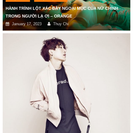
HÀNH TRÌNH LỘT XÁC ĐẦY NGOẠI MỤC CỦA NỮ CHÍNH
TRONG NGƯỜI LẠ ƠI – ORANGE
January 17, 2023
Thuy Chi