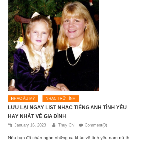
NHẠC ÂU MỸ
NHẠC TRỮ TÌNH
LƯU LẠI NGAY LIST NHẠC TIẾNG ANH TÌNH YÊU
HAY NHẤT VỀ GIA ĐÌNH
January 16, 2023
Thuy Chi
Comment(0)
Nếu bạn đã chán nghe những ca khúc về tình yêu nam nữ thì