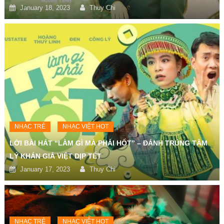
January 18, 2023
Thuy Chi
NHẠC TRẺ
NHẠC VIỆT HOT
LỜI BÀI HÁT “LÀM GÌ MÀ PHẢI HỐT” – ĐÁNH TRÚNG TÂM
LÝ KHÁN GIẢ VIỆT DỊP TẾT
January 17, 2023
Thuy Chi
NHẠC TRẺ
NHẠC VIỆT HOT