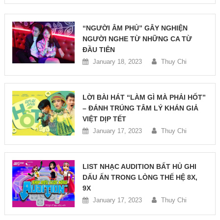
“NGƯỜI ÂM PHỦ” GÂY NGHIỆN
NGƯỜI NGHE TỪ NHỮNG CA TỪ
ĐẦU TIÊN
January 18, 2023
Thuy Chi
LỜI BÀI HÁT “LÀM GÌ MÀ PHẢI HỐT”
– ĐÁNH TRÚNG TÂM LÝ KHÁN GIẢ
VIỆT DỊP TẾT
January 17, 2023
Thuy Chi
LIST NHẠC AUDITION BẤT HỦ GHI
DẤU ẤN TRONG LÒNG THẾ HỆ 8X,
9X
January 17, 2023
Thuy Chi