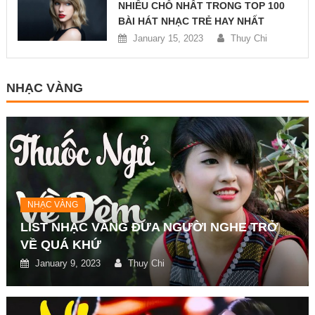
NHIỀU CHỖ NHẤT TRONG TOP 100
BÀI HÁT NHẠC TRẺ HAY NHẤT
January 15, 2023
Thuy Chi
NHẠC VÀNG
NHẠC VÀNG
LIST NHẠC VÀNG ĐƯA NGƯỜI NGHE TRỞ
VỀ QUÁ KHỨ
January 9, 2023
Thuy Chi