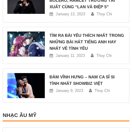
BOLERO, HAMLET TRƯƠNG TÁI
XUẤT CÙNG “LAN VÀ ĐIỆP 5”
January 13, 2023
Thuy Chi
TÌM RA BÀI YÊU THÍCH NHẤT TRONG
NHỮNG BÀI HÁT TIẾNG ANH HAY
NHẤT VỀ TÌNH YÊU
January 11, 2023
Thuy Chi
ĐÀM VĨNH HƯNG – NAM CA SĨ SI
TÌNH NHẤT SHOWBIZ VIỆT
January 9, 2023
Thuy Chi
NHẠC ÂU MỸ