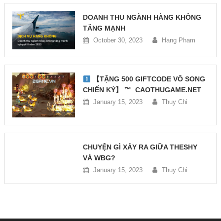
DOANH THU NGÀNH HÀNG KHÔNG
TĂNG MẠNH
October 30, 2023
Hang Pham
【TẶNG 500 GIFTCODE VÔ SONG
CHIẾN KÝ】 ™
CAOTHUGAME.NET
January 15, 2023
Thuy Chi
CHUYỆN GÌ XẢY RA GIỮA THESHY
VÀ WBG?
January 15, 2023
Thuy Chi