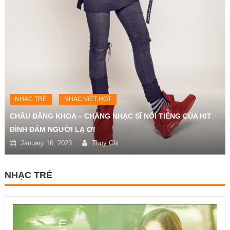
NHẠC TRẺ
NHẠC VIỆT HOT
CHÂU ĐĂNG KHOA – CHÀNG NHẠC SĨ NỔI TIẾNG CỦA HIT
ĐÌNH ĐÁM NGƯỜI LẠ ƠI
January 16, 2023
Thuy Chi
NHẠC TRẺ