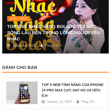
NHẠC VÀNG
TOP LIST NHẠC VÀNG BOLERO VỚI SỨC
SỐNG LÂU BỀN TRONG LÒNG NGƯỜI YÊU
NHẠC
January 3, 2023
Thuy Chi
DÀNH CHO BẠN
TOP 5 NEW TÍNH NĂNG CỦA IPHONE
14 PRO MAX CỰC HAY HO VÀ HỮU
ÍCH
January 13, 2023
Thuy Chi