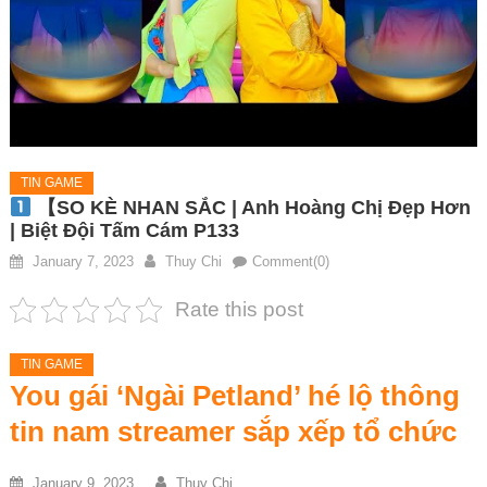
TIN GAME
【SO KÈ NHAN SẮC | Anh Hoàng Chị Đẹp Hơn
| Biệt Đội Tấm Cám P133
January 7, 2023
Thuy Chi
Comment(0)
Rate this post
TIN GAME
You gái ‘Ngài Petland’ hé lộ thông
tin nam streamer sắp xếp tổ chức
January 9, 2023
Thuy Chi