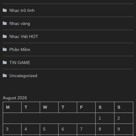
Nhạc trữ tình
Nhạc vàng
Nhạc Việt HOT
Phần Mềm
TIN GAME
Uncategorized
August 2026
M
T
W
T
F
S
S
1
2
3
4
5
6
7
8
9