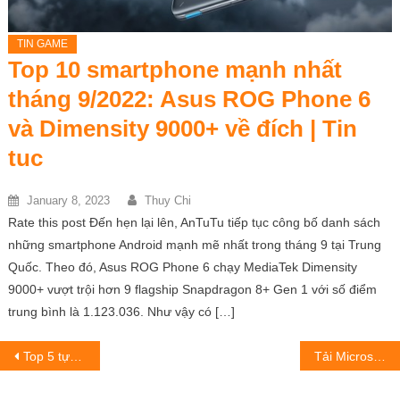
TIN GAME
Top 10 smartphone mạnh nhất
tháng 9/2022: Asus ROG Phone 6
và Dimensity 9000+ về đích | Tin
tuc
January 8, 2023
Thuy Chi
Rate this post Đến hẹn lại lên, AnTuTu tiếp tục công bố danh sách
những smartphone Android mạnh mẽ nhất trong tháng 9 tại Trung
Quốc. Theo đó, Asus ROG Phone 6 chạy MediaTek Dimensity
9000+ vượt trội hơn 9 flagship Snapdragon 8+ Gen 1 với số điểm
trung bình là 1.123.036. Như vậy có […]
Post
Top 5 tựa game kinh dị đáng mong chờ nhất trong năm 2023
Tải Microsoft Office 2016, Key Office 2016 Full Bản quyền 2022
navigation