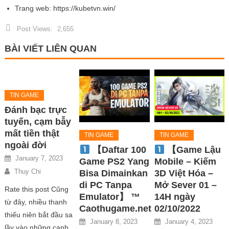
Trang web: https://kubetvn.win/
Post Views:
2,655
BÀI VIẾT LIÊN QUAN
TIN GAME
Đánh bạc trực
tuyến, cạm bẫy
mất tiền thật
TIN GAME
TIN GAME
ngoài đời
【Daftar 100
【Game Lậu
January 7, 2023
Game PS2 Yang
Mobile – Kiếm
Thuy Chi
Bisa Dimainkan
3D Việt Hóa –
di PC Tanpa
Mở Sever 01 –
Rate this post Cũng
Emulator】 ™
14H ngày
từ đây, nhiều thanh
Caothugame.net
02/10/2022
thiếu niên bắt đầu sa
January 8, 2023
January 4, 2023
lầy vào những canh