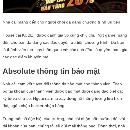
Nhà cái mang đến cho người chơi đa dạng chương trình ưu tiên
House cái KUBET được đánh giá vô cùng chịu chi. Port game mang
đến cho bạn đa dạng các đặc quyền ưu tiên chương trình. Dù bạn
là thành viên mới hay thân quen với các nhà đều có quyền tham gia
các đặc điểm khuyến mãi.
Absolute thông tin bảo mật
Nhà cái cam kết tuyệt đối thông tin bảo mật cho thành viên. Toàn
bộ tài khoản của thành viên được bảo mật dưới dạng đặc biệt các
ký tự và chữ số. Ngoài ra, nhà xây dựng hệ thống tường lửa hiện
đại, ngăn chặn hacker nhập hàng.
Trong một số đặc biệt của trường, nhà cái nhận bất thường đối với
tài khoản của bạn, chúng tôi sẽ gửi mail thông báo. Đồng thời, nhà