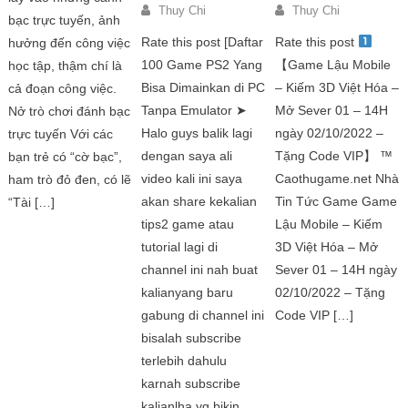
Thuy Chi
Thuy Chi
bạc trực tuyến, ảnh
Rate this post [Daftar
Rate this post
hưởng đến công việc
100 Game PS2 Yang
【Game Lậu Mobile
học tập, thậm chí là
Bisa Dimainkan di PC
– Kiếm 3D Việt Hóa –
cả đoạn công việc.
Tanpa Emulator ➤
Mở Sever 01 – 14H
Nở trò chơi đánh bạc
Halo guys balik lagi
ngày 02/10/2022 –
trực tuyến Với các
dengan saya ali
Tặng Code VIP】 ™
bạn trẻ có “cờ bạc”,
video kali ini saya
Caothugame.net Nhà
ham trò đỏ đen, có lẽ
akan share kekalian
Tin Tức Game Game
“Tài […]
tips2 game atau
Lậu Mobile – Kiếm
tutorial lagi di
3D Việt Hóa – Mở
channel ini nah buat
Sever 01 – 14H ngày
kalianyang baru
02/10/2022 – Tặng
gabung di channel ini
Code VIP […]
bisalah subscribe
terlebih dahulu
karnah subscribe
kalianlha yg bikin