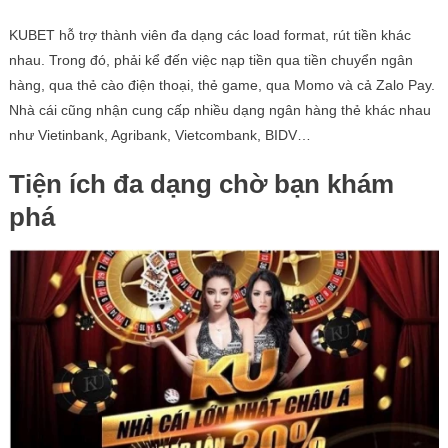
KUBET hỗ trợ thành viên đa dạng các load format, rút ​​tiền khác
nhau. Trong đó, phải kể đến việc nạp tiền qua tiền chuyển ngân
hàng, qua thẻ cào điện thoại, thẻ game, qua Momo và cả Zalo Pay.
Nhà cái cũng nhận cung cấp nhiều dạng ngân hàng thẻ khác nhau
như Vietinbank, Agribank, Vietcombank, BIDV…
Tiện ích đa dạng chờ bạn khám
phá