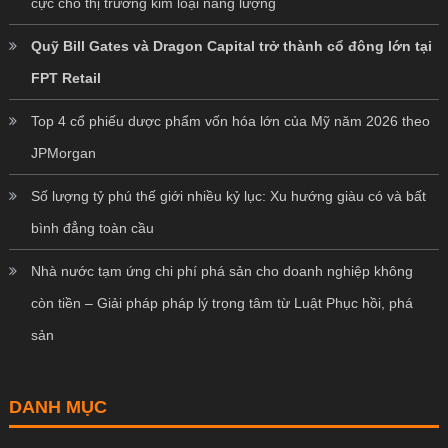
cực cho thị trường kim loại năng lượng
Quỹ Bill Gates và Dragon Capital trở thành cổ đông lớn tại
FPT Retail
Top 4 cổ phiếu dược phẩm vốn hóa lớn của Mỹ năm 2026 theo
JPMorgan
Số lượng tỷ phú thế giới nhiều kỷ lục: Xu hướng giàu có và bất
bình đẳng toàn cầu
Nhà nước tạm ứng chi phí phá sản cho doanh nghiệp không
còn tiền – Giải pháp pháp lý trọng tâm từ Luật Phục hồi, phá
sản
DANH MỤC