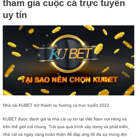
tham gia cuộc cá trực tuyến
uy tín
Nhà cái KUBET trở thành xu hướng cá trực tuyến 2022
KUBET được đánh giá là nhà cái uy tín tại Việt Nam nói riêng và
trên thế giới nói chung. Trải qua quá trình xây dựng và phát triển,
nhà cái và ngày càng hoàn thiện để đáp ứng tối đa sự mong đợi