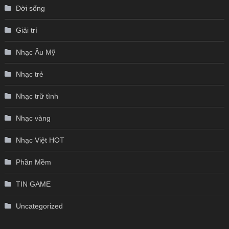
Đời sống
Giải trí
Nhạc Âu Mỹ
Nhạc trẻ
Nhạc trữ tình
Nhạc vàng
Nhạc Việt HOT
Phần Mềm
TIN GAME
Uncategorized