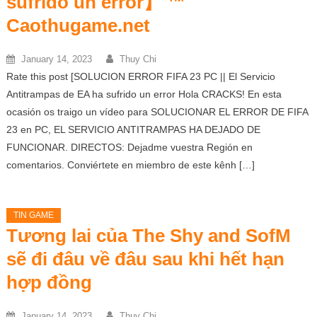
sufrido un error】 ™
Caothugame.net
January 14, 2023
Thuy Chi
Rate this post [SOLUCION ERROR FIFA 23 PC || El Servicio
Antitrampas de EA ha sufrido un error Hola CRACKS! En esta
ocasión os traigo un vídeo para SOLUCIONAR EL ERROR DE FIFA
23 en PC, EL SERVICIO ANTITRAMPAS HA DEJADO DE
FUNCIONAR. DIRECTOS: Dejadme vuestra Región en
comentarios. Conviértete en miembro de este kênh […]
TIN GAME
Tương lai của The Shy and SofM
sẽ đi đâu về đâu sau khi hết hạn
hợp đồng
January 14, 2023
Thuy Chi