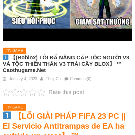
TIN GAME
【(Roblox) TÔI ĐÃ NÂNG CẤP TỘC NGƯỜI V3
VÀ TỘC THIÊN THẦN V3 TRÁI CÂY BLOX】 ™
Caothugame.net
January 4, 2023
Thuy Chi
Comment(0)
Rate this post
TIN GAME
【LỖI GIẢI PHÁP FIFA 23 PC ||
El Servicio Antitrampas de EA ha