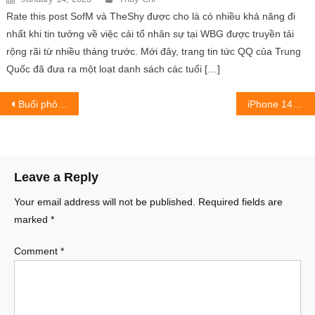
Rate this post SofM và TheShy được cho là có nhiều khả năng đi
nhất khi tin tưởng về việc cải tổ nhân sự tại WBG được truyền tải
rộng rãi từ nhiều tháng trước. Mới đây, trang tin tức QQ của Trung
Quốc đã đưa ra một loạt danh sách các tuổi […]
Post
Buổi phỏng vấn với Hoyoverse make game thủ bất ổn trước tương lai của game
iPhone 14 Pro thiết kế lỗi ngớ ngẩn đến khó tin
navigation
Leave a Reply
Your email address will not be published.
Required fields are
marked
*
Comment
*