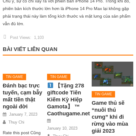
Chú ý, sự cố chỉ xảy ra với phiên bản iPhone 14 Pro. Trong khi đó,
phiên bản kích thước lớn hơn là iPhone 14 Pro Max lại không gặp
phải trạng thái này làm tổng kích thước và mặt lưng của sản phẩm
vẫn đủ lớn.
Post Views:
1,103
BÀI VIẾT LIÊN QUAN
TIN GAME
TIN GAME
Đánh bạc trực
【Tặng 278
tuyến, cạm bẫy
giftcode Tiên
TIN GAME
mất tiền thật
Kiếm Kỳ Hiệp
Game thủ sẽ
ngoài đời
Gamota】 ™
“nuôi thú
Caothugame.net
January 7, 2023
cưng” khi đi
Thuy Chi
rừng vào mùa
January 10, 2023
giải 2023
Rate this post Cũng