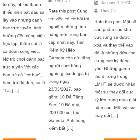
Thuy Chi
January 9, 2023
từ đây, nhiều thanh
Rate this post Cùng
Thuy Chi
thiếu niên bắt đầu sa
với việc có cơ hội trải
lầy vào những canh
Rate this post Một số
nghiệm những tính
bạc trực tuyến, ảnh
sản phẩm cho khu
năng mới trong bản
hưởng đến công việc
vực rừng sẽ được
cập nhật này, Tiên
học tập, thậm chí là
xóa và thay thế vào
Kiếm Kỳ Hiệp
cả đoạn công việc.
đó là những đứa con
Gamota còn gửi tặng
Nở trò chơi đánh bạc
cưng cực kỳ đáng
người chơi hàng
trực tuyến Với các
yêu. Những game
nghìn giftcode giá trị
bạn trẻ có “cờ bạc”,
thủ đi rừng trong
trong ngày
ham trò đỏ đen, có lẽ
LMHT sẽ được nhận
23/03/2017, bao
“Tài […]
một sự thay đổi cực
gồm: 10 Đá Tăng
kỳ lớn trong mùa giải
Sao, 10 Đá quý,
năm sau. Một vài sự
200.000 xu, thú,…
thay đổi […]
Gamota, Anh hùng
kiếm bất […]