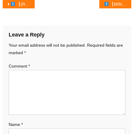
Post
【(Roblox) TÔI ĐÃ NÂNG CẤP TỘC NGƯỜI V3 VÀ TỘC THIÊN THẦN V3 TRÁI CÂY BLOX】 ™
【MINI WORLD SINH TỒN * TẬP 1
navigation
Leave a Reply
Your email address will not be published.
Required fields are
marked
*
Comment
*
Name
*