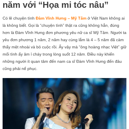
năm với “Họa mi tóc nâu”
Có lẽ chuyện tình
Đàm Vĩnh Hưng – Mỹ Tâm
ở Việt Nam không ai
là không biết. Gọi là “chuyện tình” thật ra cũng không hẳn, đúng
hơn là Đàm Vĩnh Hưng đơn phương yêu nữ ca sĩ Mỹ Tâm. Người ta
yêu đơn phương 1 năm, 2 năm hay cùng lắm là 4 – 5 năm đã cảm
thấy mệt nhoài và bỏ cuộc rồi. Ấy vậy mà “ông hoàng nhạc Việt” giữ
mối tình ấy âm ỉ cháy trong lòng suốt 12 năm. Điều này khiến
những người ít quan tâm đến nam ca sĩ Đàm Vĩnh Hưng đến đâu
cũng phải nể phục.