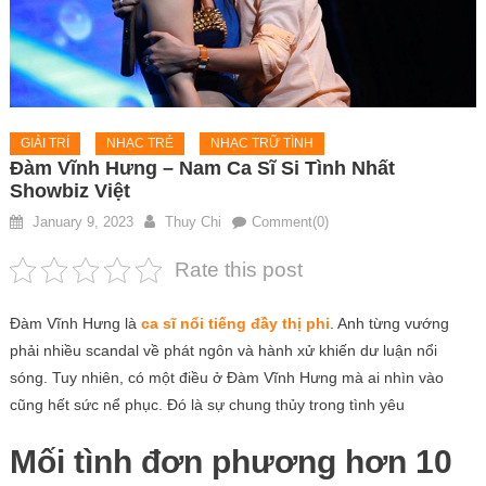
GIẢI TRÍ
NHẠC TRẺ
NHẠC TRỮ TÌNH
Đàm Vĩnh Hưng – Nam Ca Sĩ Si Tình Nhất
Showbiz Việt
January 9, 2023
Thuy Chi
Comment(0)
Rate this post
Đàm Vĩnh Hưng là
ca sĩ nổi tiếng đầy thị phi
. Anh từng vướng
phải nhiều scandal về phát ngôn và hành xử khiến dư luận nổi
sóng. Tuy nhiên, có một điều ở Đàm Vĩnh Hưng mà ai nhìn vào
cũng hết sức nể phục. Đó là sự chung thủy trong tình yêu
Mối tình đơn phương hơn 10