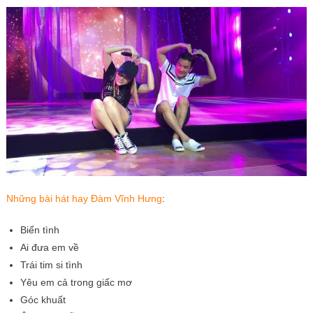
Những bài hát hay Đàm Vĩnh Hưng
:
Biển tình
Ai đưa em về
Trái tim si tình
Yêu em cả trong giấc mơ
Góc khuất