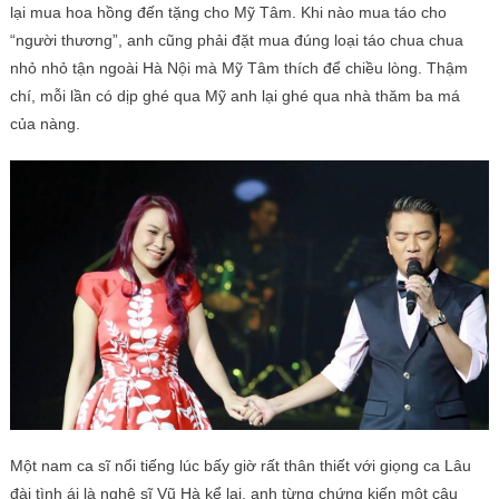
lại mua hoa hồng đến tặng cho Mỹ Tâm. Khi nào mua táo cho
“người thương”, anh cũng phải đặt mua đúng loại táo chua chua
nhỏ nhỏ tận ngoài Hà Nội mà Mỹ Tâm thích để chiều lòng. Thậm
chí, mỗi lần có dịp ghé qua Mỹ anh lại ghé qua nhà thăm ba má
của nàng.
Một nam ca sĩ nổi tiếng lúc bấy giờ rất thân thiết với giọng ca Lâu
đài tình ái là nghệ sĩ Vũ Hà kể lại, anh từng chứng kiến một câu