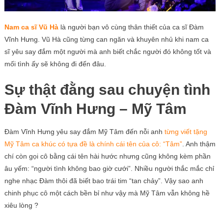
Nam ca sĩ Vũ Hà
là người bạn vô cùng thân thiết của ca sĩ Đàm
Vĩnh Hưng. Vũ Hà cũng từng can ngăn và khuyên nhủ khi nam ca
sĩ yêu say đắm một người mà anh biết chắc người đó không tốt và
mối tình ấy sẽ không đi đến đâu.
Sự thật đằng sau chuyện tình
Đàm Vĩnh Hưng – Mỹ Tâm
Đàm Vĩnh Hưng yêu say đắm Mỹ Tâm đến nỗi anh
từng viết tặng
Mỹ Tâm ca khúc có tựa đề là chính cái tên của cô: “Tâm”
. Anh thậm
chí còn gọi cô bằng cái tên hài hước nhưng cũng không kèm phần
âu yếm: “người tình không bao giờ cưới”. Nhiều người thắc mắc chỉ
nghe nhạc Đàm thôi đã biết bao trái tim “tan chảy”. Vậy sao anh
chinh phục cô một cách bền bỉ như vậy mà Mỹ Tâm vẫn không hề
xiêu lòng ?