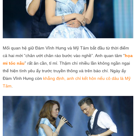
Mối quan hệ giữ Đàm Vĩnh Hưng và Mỹ Tâm bắt đầu từ thời điểm
cả hai mới “chân ướt chân ráo bước vào nghề”. Anh quan tâm “
họa
mi tóc nâu
” rất ân cần, tỉ mỉ. Thậm chí nhiều lần không ngần ngại
thể hiện tình yêu ấy trước truyền thông và trên báo chí. Ngày ấy
Đàm Vĩnh Hưng còn
khẳng định, anh chỉ kết hôn nếu cô dâu là Mỹ
Tâm
.