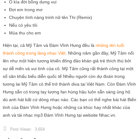
Ô kìa đời bỗng dưng vui
Đợi em trong mơ
Chuyện tình nàng trinh nữ tên Thi (Remix)
Nếu có yêu tôi
Mùa thu cho em
Hiện tại, cả Mỹ Tâm và Đàm Vĩnh Hưng đều là
những tên tuổi
thành công trong làng nhạc Việt
. Những năm gần đây, Mỹ Tâm nổi
lên như một hiện tượng khiến đông đảo khán giả trẻ thích thú bởi
sự dễ mến và vui tính của cô. Mỹ Tâm cũng rất thành công tại một
số sân khấu biểu diễn quốc tế Nhiều người còn dự đoán trong
tương lai Mỹ Tâm có thể trở thành diva tại Việt Nam. Còn Đàm Vĩnh
Hưng sẵn có trong tay lượng fan hùng hậu luôn sẵn sàng ủng hộ
dù anh hát bất cứ dòng nhạc nào. Các bạn có thể nghe bài hát Biển
tình của Đàm Vĩnh Hưng hoặc những ca khúc hay nhất khác của
anh và tải nhạc mp3 Đàm Vĩnh Hưng tại website Nhac.vn.
Post Views:
3,654