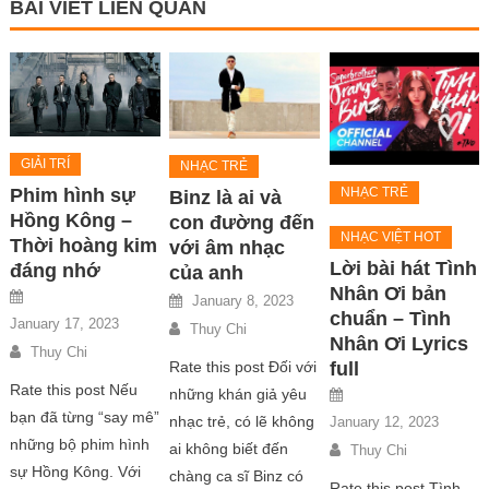
BÀI VIẾT LIÊN QUAN
GIẢI TRÍ
NHẠC TRẺ
Phim hình sự
NHẠC TRẺ
Binz là ai và
Hồng Kông –
con đường đến
NHẠC VIỆT HOT
Thời hoàng kim
với âm nhạc
Lời bài hát Tình
đáng nhớ
của anh
Nhân Ơi bản
January 8, 2023
chuẩn – Tình
January 17, 2023
Thuy Chi
Nhân Ơi Lyrics
Thuy Chi
full
Rate this post Đối với
Rate this post Nếu
những khán giả yêu
bạn đã từng “say mê”
nhạc trẻ, có lẽ không
January 12, 2023
những bộ phim hình
ai không biết đến
Thuy Chi
sự Hồng Kông. Với
chàng ca sĩ Binz có
Rate this post Tình