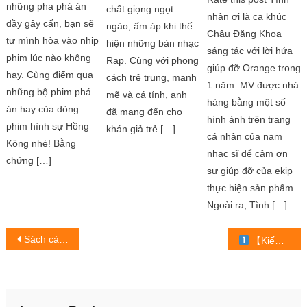
những pha phá án
chất giọng ngọt
nhân ơi là ca khúc
đầy gây cấn, bạn sẽ
ngào, ấm áp khi thể
Châu Đăng Khoa
tự mình hòa vào nhịp
hiện những bản nhạc
sáng tác với lời hứa
phim lúc nào không
Rap. Cùng với phong
giúp đỡ Orange trong
hay. Cùng điểm qua
cách trẻ trung, mạnh
1 năm. MV được nhá
những bộ phim phá
mẽ và cá tính, anh
hàng bằng một số
án hay của dòng
đã mang đến cho
hình ảnh trên trang
phim hình sự Hồng
khán giả trẻ […]
cá nhân của nam
Kông nhé! Bằng
nhạc sĩ để cảm ơn
chứng […]
sự giúp đỡ của ekip
thực hiện sản phẩm.
Ngoài ra, Tình […]
Post
Sách cảnh báo cuộc sống coi trọng tiền bạc bán chạy nhất mọi thời đại tại Hàn Quốc
【Kiếm Vũ Mobi Gamota tặng mã VIP 1 triệu VNĐ】 ™
navigation