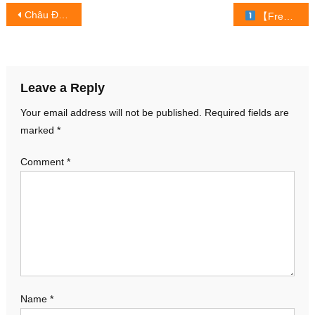
Post
Châu Đăng Khoa – Phù thủy tạo hit có duyên với những bài hát Xuân
【Free Fire | Cách Trả Lời Kiếm Xu Đảo Sinh Tồn Nhanh Nhất
navigation
Leave a Reply
Your email address will not be published.
Required fields are
marked
*
Comment
*
Name
*