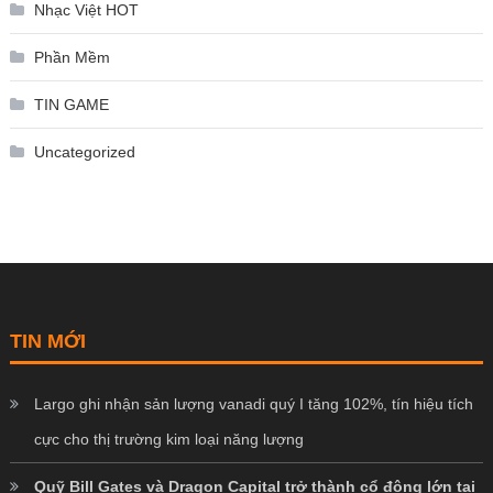
Nhạc Việt HOT
Phần Mềm
TIN GAME
Uncategorized
TIN MỚI
Largo ghi nhận sản lượng vanadi quý I tăng 102%, tín hiệu tích
cực cho thị trường kim loại năng lượng
Quỹ Bill Gates và Dragon Capital trở thành cổ đông lớn tại