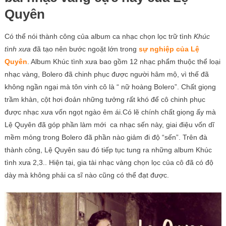
Quyên
Có thể nói thành công của album ca nhạc chọn lọc trữ tình
Khúc
tình xưa
đã tạo nên bước ngoặt lớn trong
sự nghiệp của Lệ
Quyên
. Album Khúc tình xưa bao gồm 12 nhạc phẩm thuộc thể loại
nhạc vàng, Bolero đã chinh phục được người hâm mộ, vì thế đã
không ngần ngại mà tôn vinh cô là “ nữ hoàng Bolero”. Chất giọng
trầm khàn, cột hơi đoản những tưởng rất khó để cô chinh phục
được nhạc xưa vốn ngọt ngào êm ái.Có lẽ chính chất giọng ấy mà
Lệ Quyên đã góp phần làm mới ca nhạc sến này, giai điệu vốn dĩ
mềm mỏng trong Bolero đã phần nào giảm đi độ “sến”. Trên đà
thành công, Lệ Quyên sau đó tiếp tục tung ra những album Khúc
tình xưa 2,3.. Hiện tại, gia tài nhạc vàng chọn lọc của cô đã có độ
dày mà không phải ca sĩ nào cũng có thể đạt được.