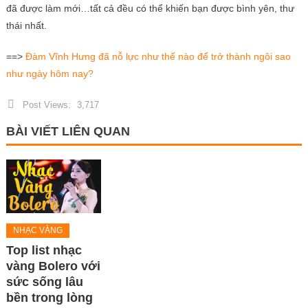
đã được làm mới…tất cả đều có thể khiến bạn được bình yên, thư
thái nhất.
==>
Đàm Vĩnh Hưng đã nỗ lực như thế nào để trở thành ngôi sao
như ngày hôm nay?
Post Views:
3,717
BÀI VIẾT LIÊN QUAN
NHẠC VÀNG
Top list nhạc
vàng Bolero với
sức sống lâu
bền trong lòng