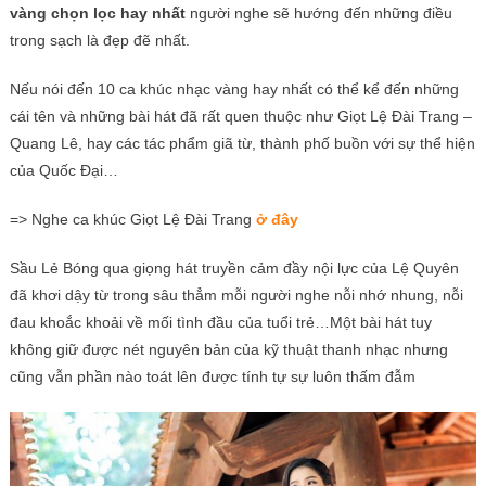
vàng chọn lọc hay nhất
người nghe sẽ hướng đến những điều
trong sạch là đẹp đẽ nhất.
Nếu nói đến 10 ca khúc nhạc vàng hay nhất có thể kể đến những
cái tên và những bài hát đã rất quen thuộc như Giọt Lệ Đài Trang –
Quang Lê, hay các tác phẩm giã từ, thành phố buồn với sự thể hiện
của Quốc Đại…
=> Nghe ca khúc Giọt Lệ Đài Trang
ở đây
Sầu Lẻ Bóng qua giọng hát truyền cảm đầy nội lực của Lệ Quyên
đã khơi dậy từ trong sâu thẳm mỗi người nghe nỗi nhớ nhung, nỗi
đau khoắc khoải về mối tình đầu của tuổi trẻ…Một bài hát tuy
không giữ được nét nguyên bản của kỹ thuật thanh nhạc nhưng
cũng vẫn phần nào toát lên được tính tự sự luôn thấm đẫm