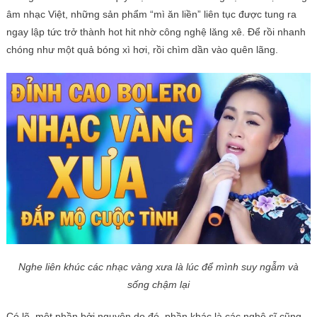
âm nhạc Việt, những sản phẩm “mì ăn liền” liên tục được tung ra
ngay lập tức trở thành hot hit nhờ công nghệ lăng xê. Để rồi nhanh
chóng như một quả bóng xì hơi, rồi chìm dần vào quên lãng.
Nghe liên khúc các nhạc vàng xưa là lúc để mình suy ngẫm và
sống chậm lại
Có lẽ, một phần bởi nguyên do đó, phần khác là các nghệ sĩ cũng