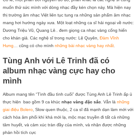
muốn thử sức mình với dòng nhạc đầy kén chọn này. Mà hiện nay
thị trường âm nhạc Việt liên tục tung ra những sản phẩm âm nhạc
mang hơi hướng ngày xưa. Một loạt những ca sĩ hải ngoại về nước:
Dương Triệu Vũ, Quang Lê.. đem giọng ca nhạc vàng cống hiến
cho khán giả. Các nghệ sĩ trong nước: Lệ Quyên,
Đàm Vĩnh
Hưng
… cũng có cho mình
những bài nhạc vàng hay nhất
.
Tùng Anh với Lê Trinh đã có
album nhạc vàng cực hay cho
mình
Album mang tên “Tình đầu tình cuối” được Tùng Anh Lê Trinh ấp ủ
thực hiện bao gồm 9 ca khúc
nhạc vàng đặc sắc
. Vẫn là
những
giai điệu Bolero
, Slow quen thuộc, 2 ca sĩ đã mạnh dạn làm mới với
cách hòa âm phối khí khá mới lạ, mộc mạc truyền đi tất cả những
tâm huyết, và cảm xúc tràn đầy của mình, và nhận được những
phản hồi tích cực