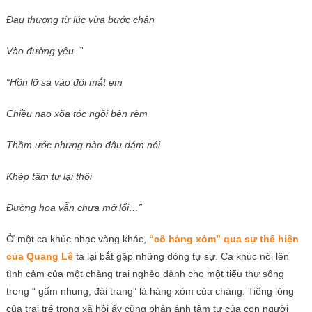
Đau thương từ lúc vừa bước chân
Vào đường yêu..”
“Hồn lỡ sa vào đôi mắt em
Chiều nao xõa tóc ngồi bên rèm
Thầm ước nhưng nào đâu dám nói
Khép tâm tư lại thôi
Đường hoa vẫn chưa mở lối…”
Ở một ca khúc nhạc vàng khác,
“cô hàng xóm” qua sự thể hiện
của Quang Lê
ta lại bắt gặp những dòng tự sự. Ca khúc nói lên
tình cảm của một chàng trai nghèo dành cho một tiểu thư sống
trong “ gấm nhung, đài trang” là hàng xóm của chàng. Tiếng lòng
của trai trẻ trong xã hội ấy cũng phản ánh tâm tư của con người