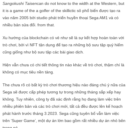
Sangokushi Taisen
can do not know to the width at the Western, but
it is a game of the a golfer of the skillictic sô phổ biến được tạo ra
vào năm 2005 bởi studio phát triển huyền thoại Sega AM1 và có
nhiều bản sửa đổi. from that.
Xu hướng của blockchain có vẻ như sẽ là sự kết hợp hoàn toàn với
trò chơi, bởi vì NFT tận dụng để tạo ra những bộ sưu tập quý hiếm
cũng giống như bộ sưu tập các bài giao dịch.
Hiện vẫn chưa có chi tiết thông tin nào khác về trò chơi, thậm chí là
không có mục tiêu nền tảng.
The chưa rõ có bất kỳ trò chơi thương hiệu nào đáng chú ý nữa của
Sega sẽ được cấp phép tương tự trong những tháng sắp xếp hay
không. Tuy nhiên, công ty đã xác định rằng họ đang làm việc trên
nhiều phiên bản và các trò chơi mới, tất cả đều được lên kế hoạch
phát hành trước tháng 3.2023. Sega cũng tuyên bố vẫn làm việc
trên ‘Super Game’, một dự án lớn bao gồm rất nhiều dự án nhỏ bên
trong nó.