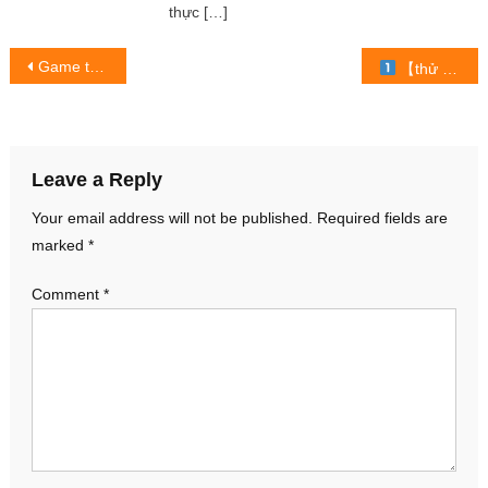
thực […]
Post
Game thủ sẽ “nuôi thú cưng” khi đi rừng vào mùa giải 2023
【thử thách các con cá mở bản đồ trong trò chơi câu cá và cuộc sống # 1】 ™
navigation
Leave a Reply
Your email address will not be published.
Required fields are
marked
*
Comment
*