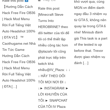
Rate this post
khó vượt qua, cùng
【Hướng Dẫn Cách
MGN.vn điểm danh
Rate this post
Hack Free Fire OB36
ngay đầu 3 nhiệm vụ
[Minecraft Steve
| Hack Mod Menu
từ GTA 5, không nên
Turns Into
Rời Full Tiếng Việt
quay lại trong GTA 6
HEROBRINE? theo
Auto Headshot 100%
nhé! Minisub đánh
dõi twitter của tôi để
| ĐTA V1】 ™
giá This task is a part
tôi có thể thiết lập
Caothugame.net Nhà
of the tested is up
nhiều cộng tác hơn
Tin Tức Game
before that. Trevor
@plazaIv tôi cũng
Hướng Dẫn Cách
được giao nhiệm vụ
phát trực tiếp trên
Hack Free Fire OB36
đánh […]
twitch khá
| Hack Mod Menu
nhiều@IV_Plaza: ↓ ↓
Rời Full Tiếng Việt
↓ HÃY THEO DÕI
Auto Headshot 100%
TÔI MỌI NƠI ĐI ↓
| ĐTA […]
↓► INSTAGRAM:►
LỜI KHUYÊN CỦA
TÔI:► SNAPCHAT
CỦA TÔI:IV Plaza