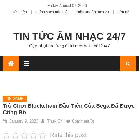
Friday, August 07, 2026
Giới thiệu
Chính sách bảo mật
Điều khoản dịch vụ
Liên hệ
TIN TỨC ÂM NHẠC 24/7
Cập nhật tin tức giải trí mới hot nhất 24/7
TIN GAME
Trò Chơi Blockchain Đầu Tiên Của Sega Đã Được
Công Bố
January 9, 2023
Thuy Chi
Comment(0)
Rate this post