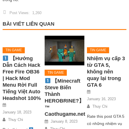
Post Views:
1,260
BÀI VIẾT LIÊN QUAN
TIN GAME
TIN GAME
【Hướng
Nhiệm vụ cấp 3
Dẫn Cách Hack
từ GTA 5,
Free Fire OB36
không nên
TIN GAME
| Hack Mod
quay lại trong
【Minecraft
Menu Rời Full
GTA 6
Steve Biến
Tiếng Việt Auto
Thành
Headshot 100%
January 16, 2023
HEROBRINE?】
Thuy Chi
™
January 18, 2023
Caothugame.net
Rate this post GTA 5
Thuy Chi
January 8, 2023
có những nhiệm vụ
Thuy Chi