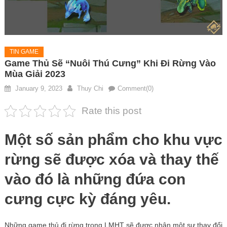
TIN GAME
Game Thủ Sẽ “nuôi Thú Cưng” Khi Đi Rừng Vào
Mùa Giải 2023
January 9, 2023
Thuy Chi
Comment(0)
Rate this post
Một số sản phẩm cho khu vực
rừng sẽ được xóa và thay thế
vào đó là những đứa con
cưng cực kỳ đáng yêu.
Những game thủ đi rừng trong LMHT sẽ được nhận một sự thay đổi