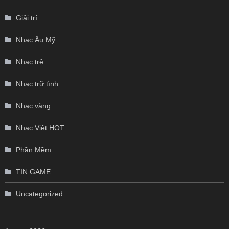
Giải trí
Nhạc Âu Mỹ
Nhạc trẻ
Nhạc trữ tình
Nhạc vàng
Nhạc Việt HOT
Phần Mềm
TIN GAME
Uncategorized