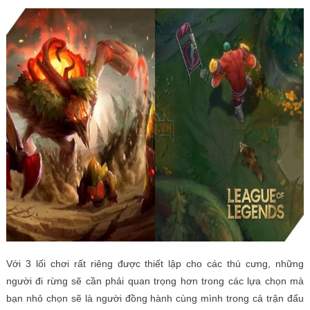
Với 3 lối chơi rất riêng được thiết lập cho các thú cưng, những
người đi rừng sẽ cần phải quan trọng hơn trong các lựa chọn mà
bạn nhỏ chọn sẽ là người đồng hành cùng mình trong cả trận đấu