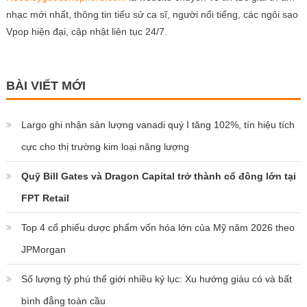
nhạc mới nhất, thông tin tiểu sử ca sĩ, người nổi tiếng, các ngôi sao
Vpop hiện đại, cập nhật liên tục 24/7.
BÀI VIẾT MỚI
Largo ghi nhận sản lượng vanadi quý I tăng 102%, tín hiệu tích
cực cho thị trường kim loại năng lượng
Quỹ Bill Gates và Dragon Capital trở thành cổ đông lớn tại
FPT Retail
Top 4 cổ phiếu dược phẩm vốn hóa lớn của Mỹ năm 2026 theo
JPMorgan
Số lượng tỷ phú thế giới nhiều kỷ lục: Xu hướng giàu có và bất
bình đẳng toàn cầu