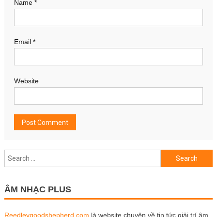
Name
*
Email
*
Website
Search
for:
ÂM NHẠC PLUS
Reedleygoodshepherd.com
là website chuyên về tin tức giải trí âm