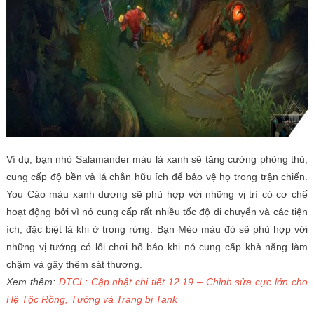
Ví dụ, bạn nhỏ Salamander màu lá xanh sẽ tăng cường phòng thủ,
cung cấp độ bền và lá chắn hữu ích để bảo vệ họ trong trận chiến.
You Cáo màu xanh dương sẽ phù hợp với những vị trí có cơ chế
hoạt động bởi vì nó cung cấp rất nhiều tốc độ di chuyển và các tiện
ích, đặc biệt là khi ở trong rừng. Bạn Mèo màu đỏ sẽ phù hợp với
những vị tướng có lối chơi hổ báo khi nó cung cấp khả năng làm
chậm và gây thêm sát thương.
Xem thêm:
DTCL: Cập nhật chi tiết 12.19 – Chỉnh sửa cực lớn cho
Hệ Tộc Rồng, Tướng và Trang bị Tank