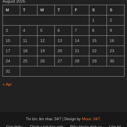
August 2026
M
T
W
T
F
S
S
1
2
3
4
5
6
7
8
9
10
11
12
13
14
15
16
17
18
19
20
21
22
23
24
25
26
27
28
29
30
31
« Apr
Tin tức âm nhạc 24/7
|
Design by
Music 24/7
.
Giới thiệu
Chính sách bảo mật
Điều khoản dịch vụ
Liên hệ