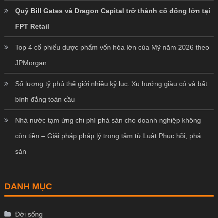
Quỹ Bill Gates và Dragon Capital trở thành cổ đông lớn tại
FPT Retail
Top 4 cổ phiếu dược phẩm vốn hóa lớn của Mỹ năm 2026 theo
JPMorgan
Số lượng tỷ phú thế giới nhiều kỷ lục: Xu hướng giàu có và bất
bình đẳng toàn cầu
Nhà nước tạm ứng chi phí phá sản cho doanh nghiệp không
còn tiền – Giải pháp pháp lý trọng tâm từ Luật Phục hồi, phá
sản
DANH MỤC
Đời sống