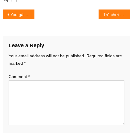
Post
You gái ‘Ngài Petland’ hé lộ thông tin nam streamer sắp xếp tổ chức
Trò chơi blockchain đầu tiên của Sega đã được công bố
navigation
Leave a Reply
Your email address will not be published.
Required fields are
marked
*
Comment
*