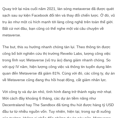
Quay trở lại nửa cuối năm 2021, làn sóng metaverse đã được quét
sạch sau sự kiện Facebook đổi tên và thay đổi chiến lược. Ở đó, vũ
trụ ảo như một cú hích mạnh tới làng công nghệ trên toàn thế giới.
Bất cứ nơi đâu, bạn cũng có thể nghe một vài câu chuyện về
metaverse.
The but, this xu hướng nhanh chóng tàn lụi. Theo thông tin được
công bố bởi nghiên cứu thị trường Revelio Labs, lượng công việc
trong lĩnh vực Metaverse (vũ trụ ảo) đang giảm nhanh chóng. So
với quý IV năm, hiện lượng công việc và thông tin tuyển dụng liên
quan đến Metaverse đã giảm 81%. Cùng với đó, các công ty, dự án
về Metaverse cũng đang thu hồi hoạt động, cắt giảm nhân lực.
Với công ty và dự án nhỏ, tình hình đang trở thành ngày mờ nhạt.
Mới cách đây khoảng 6 tháng, các dự án tiềm năng như
Decentraland hay The Sandbox đã từng thu hút được hàng tỷ USD
đầu tư từ nhiều nguồn vốn. Tuy nhiên, hiện tại, trong sự đi xuống
của trường, không ai nhắc đến những dự án này nữa. Metaverse