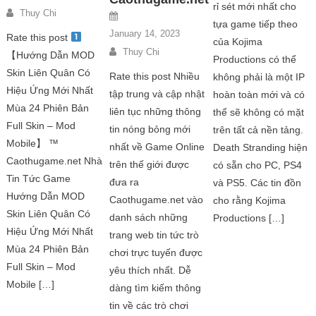
rỉ sét mới nhất cho
Thuy Chi
tựa game tiếp theo
January 14, 2023
Rate this post
của Kojima
Thuy Chi
【Hướng Dẫn MOD
Productions có thể
Skin Liên Quân Có
Rate this post Nhiều
không phải là một IP
Hiệu Ứng Mới Nhất
tập trung và cập nhật
hoàn toàn mới và có
Mùa 24 Phiên Bản
liên tục những thông
thể sẽ không có mặt
Full Skin – Mod
tin nóng bỏng mới
trên tất cả nền tảng.
Mobile】 ™
nhất về Game Online
Death Stranding hiện
Caothugame.net Nhà
trên thế giới được
có sẵn cho PC, PS4
Tin Tức Game
đưa ra
và PS5. Các tin đồn
Hướng Dẫn MOD
Caothugame.net vào
cho rằng Kojima
Skin Liên Quân Có
danh sách những
Productions […]
Hiệu Ứng Mới Nhất
trang web tin tức trò
Mùa 24 Phiên Bản
chơi trực tuyến được
Full Skin – Mod
yêu thích nhất. Dễ
Mobile […]
dàng tìm kiếm thông
tin về các trò chơi