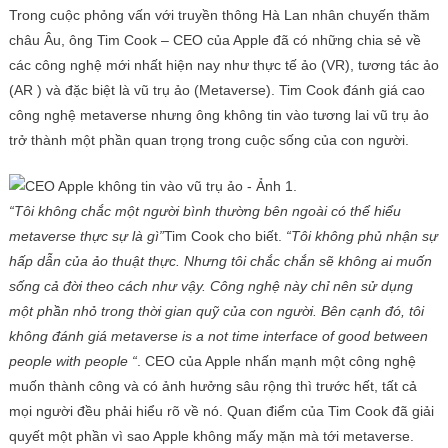
Trong cuộc phỏng vấn với truyền thông Hà Lan nhân chuyến thăm
châu Âu, ông Tim Cook – CEO của Apple đã có những chia sẻ về
các công nghệ mới nhất hiện nay như thực tế ảo (VR), tương tác ảo
(AR ) và đặc biệt là vũ trụ ảo (Metaverse). Tim Cook đánh giá cao
công nghệ metaverse nhưng ông không tin vào tương lai vũ trụ ảo
trở thành một phần quan trọng trong cuộc sống của con người.
“Tôi không chắc một người bình thường bên ngoài có thể hiểu
metaverse thực sự là gì”
Tim Cook cho biết.
“Tôi không phủ nhận sự
hấp dẫn của ảo thuật thực. Nhưng tôi chắc chắn sẽ không ai muốn
sống cả đời theo cách như vậy. Công nghệ này chỉ nên sử dụng
một phần nhỏ trong thời gian quỹ của con người. Bên cạnh đó, tôi
không đánh giá metaverse is a not time interface of good between
people with people “
. CEO của Apple nhấn mạnh một công nghệ
muốn thành công và có ảnh hưởng sâu rộng thì trước hết, tất cả
mọi người đều phải hiểu rõ về nó. Quan điểm của Tim Cook đã giải
quyết một phần vì sao Apple không mấy mặn mà tới metaverse.