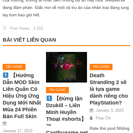
đang đàm phán. Giấc mơ về một vũ trụ ảo của nhân loại đang lung
lay hơn bao giờ hết.
Post Views:
1,510
BÀI VIẾT LIÊN QUAN
TIN GAME
TIN GAME
【Hướng
Death
Dẫn MOD Skin
Stranding 2 sẽ
Liên Quân Có
là tựa game
TIN GAME
Hiệu Ứng Ứng
dành riêng cho
【Đừng lặn
Dụng Mới Nhất
PlayStation?
Dzukill – Liên
Mùa 24 Phiên
January 3, 2023
Minh Huyền
Bản Full Skin
Thuy Chi
Thoại #shorts】
™
Rate this post Những
January 17, 2023
Caothugame.net