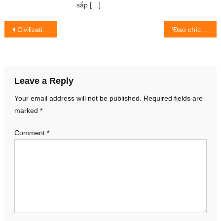
sắp […]
Post
Civilization: Reign of Power mở đăng ký trước! – Trò chơi Tin
‘Đạo chích’ lẻn vào xe ô tô dò điện thoại bán lấy tiền chơi game
navigation
Leave a Reply
Your email address will not be published.
Required fields are
marked
*
Comment
*