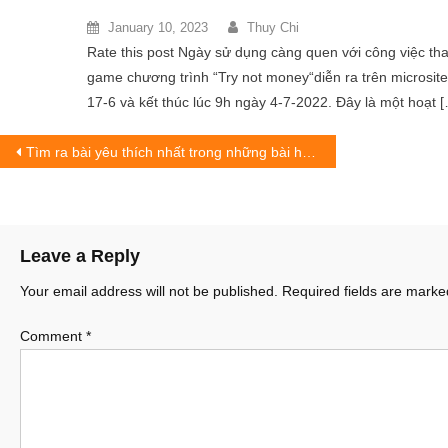
January 10, 2023
Thuy Chi
Rate this post Ngày sử dụng càng quen với công việc 
game chương trình “Try not money“diễn ra trên microsite
17-6 và kết thúc lúc 9h ngày 4-7-2022. Đây là một hoạt 
Post
Tìm ra bài yêu thích nhất trong những bài hát tiếng anh hay nhất về tình yêu
navigation
Leave a Reply
Your email address will not be published.
Required fields are mark
Comment
*