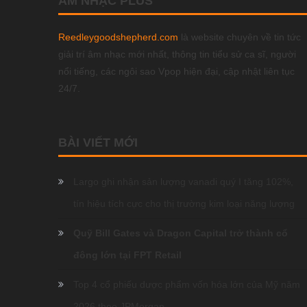
ÂM NHẠC PLUS
Reedleygoodshepherd.com
là website chuyên về tin tức
giải trí âm nhạc mới nhất, thông tin tiểu sử ca sĩ, người
nổi tiếng, các ngôi sao Vpop hiện đại, cập nhật liên tục
24/7.
BÀI VIẾT MỚI
Largo ghi nhận sản lượng vanadi quý I tăng 102%,
tín hiệu tích cực cho thị trường kim loại năng lượng
Quỹ Bill Gates và Dragon Capital trở thành cổ
đông lớn tại FPT Retail
Top 4 cổ phiếu dược phẩm vốn hóa lớn của Mỹ năm
2026 theo JPMorgan