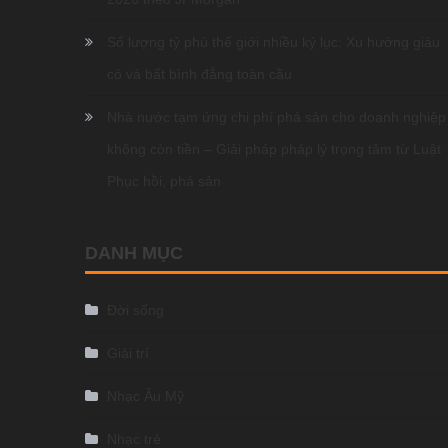
Số lượng tỷ phú thế giới nhiều kỷ lục: Xu hướng giàu
có và bất bình đẳng toàn cầu
Nhà nước tạm ứng chi phí phá sản cho doanh nghiệp
không còn tiền – Giải pháp pháp lý trọng tâm từ Luật
Phục hồi, phá sản
DANH MỤC
Đời sống
Giải trí
Nhạc Âu Mỹ
Nhạc trẻ