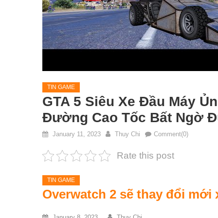
TIN GAME
GTA 5 Siêu Xe Đầu Máy Ủn
Đường Cao Tốc Bất Ngờ 
January 11, 2023
Thuy Chi
Comment(0)
Rate this post
TIN GAME
Overwatch 2 sẽ thay đổi mới
January 8, 2023
Thuy Chi