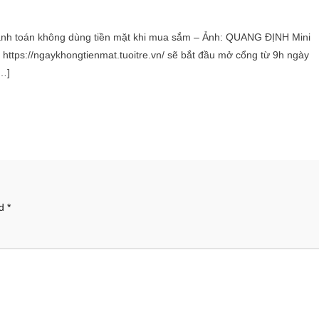
thanh toán không dùng tiền mặt khi mua sắm – Ảnh: QUANG ĐỊNH Mini
 https://ngaykhongtienmat.tuoitre.vn/ sẽ bắt đầu mở cổng từ 9h ngày
[…]
ed
*