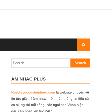
Search
for:
ÂM NHẠC PLUS
Reedleygoodshepherd.com
là website chuyên về
tin tức giải trí âm nhạc mới nhất, thông tin tiểu sử
ca sĩ, người nổi tiếng, các ngôi sao Vpop hiện
đại, cập nhật liên tục 24/7.