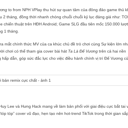
ương
to from NPH VPlay thu hút sự quan tâm của đông đảo game thủ k
 2 tháng, đồng thời nhanh chóng chuỗi chuỗi kỷ lục đáng giá như: T
 chiến thuật trên HĐH Android; Game SLG đầu tiên mốc 150.000 lượt
ng 1 tháng.
 ra mắt chính thức MV của ca khúc chủ đề trò chơi cùng Sự kiện lớn nh
i chơi có thể tham gia cover bài hát
Ta Là Đế Vương
trên cả hai nền
hấp dẫn, góp sức đắc lực cho việc điều hành chính vị trí Đế Vương c
 Huy Lee và Hưng Hack mang về làm bản phối với giai điệu cực bắt tai 
tóp tóp” cover vũ đạo, hẹn tạo nên hot-trend TikTok trong thời gian sắ