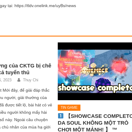
ay tại: https://tldv.onelink.me/uyBs/news
ởng của CKTG bị chê
 cả tuyển thủ
6, 2023
Thuy Chi
t Mới đây, để giải đáp thắc
u người, giải thưởng của
 được tiết lộ, bài hát có vẻ
TIN GAME
hiều người không mấy hài
【SHOWCASE COMPLET
 số này. Ngoài câu chuyện
DA SOUL KHÔNG MỘT TRÒ
là chủ nhân của mùa hạ giới
CHƠI MỘT MẢNH! 】 ™