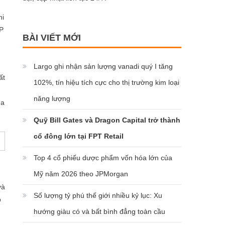
hi
OP
BÀI VIẾT MỚI
Largo ghi nhận sản lượng vanadi quý I tăng
ất
102%, tín hiệu tích cực cho thị trường kim loại
năng lượng
ủa
Quỹ Bill Gates và Dragon Capital trở thành
cổ đông lớn tại FPT Retail
Top 4 cổ phiếu dược phẩm vốn hóa lớn của
Mỹ năm 2026 theo JPMorgan
và
Số lượng tỷ phú thế giới nhiều kỷ lục: Xu
p
hướng giàu có và bất bình đẳng toàn cầu