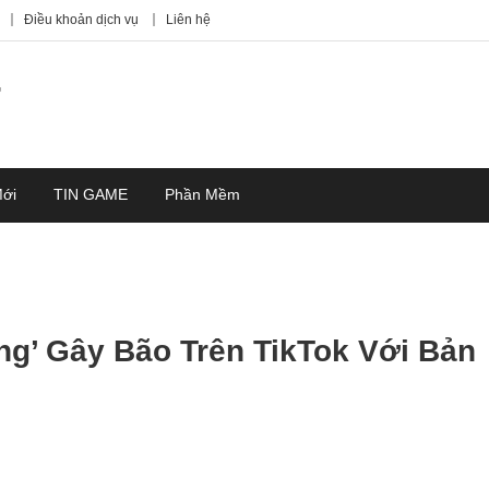
Điều khoản dịch vụ
Liên hệ
7
Mới
TIN GAME
Phần Mềm
g’ Gây Bão Trên TikTok Với Bản