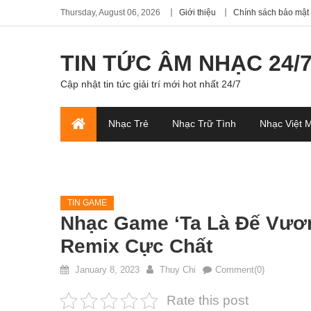
Thursday, August 06, 2026
Giới thiệu
Chính sách bảo mật
TIN TỨC ÂM NHẠC 24/
Cập nhật tin tức giải trí mới hot nhất 24/7
Nhạc Trẻ
Nhạc Trữ Tình
Nhạc Việt 
TIN GAME
Nhạc Game ‘Ta Là Đế Vươn
Remix Cực Chất
January 8, 2023
Thuy Chi
Comment(0)
Rate this post