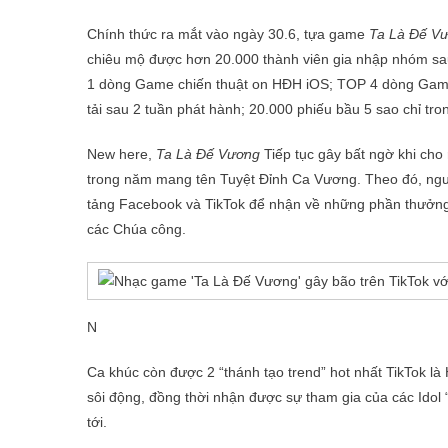
Chính thức ra mắt vào ngày 30.6, tựa game
Ta Là Đế V
chiêu mộ được hơn 20.000 thành viên gia nhập nhóm sau
1 dòng Game chiến thuật on HĐH iOS; TOP 4 dòng Game
tải sau 2 tuần phát hành; 20.000 phiếu bầu 5 sao chỉ tro
New here,
Ta Là Đế Vương
Tiếp tục gây bất ngờ khi cho
trong năm mang tên Tuyệt Đỉnh Ca Vương. Theo đó, ngườ
tảng Facebook và TikTok để nhận về những phần thưởng 
các Chúa công.
N
Ca khúc còn được 2 “thánh tạo trend” hot nhất TikTok là
sôi động, đồng thời nhận được sự tham gia của các Idol “
tới.