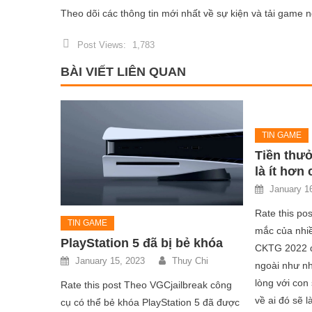
Theo dõi các thông tin mới nhất về sự kiện và tải game ng
Post Views:
1,783
BÀI VIẾT LIÊN QUAN
TIN GAME
Tiền thư
là ít hơn
January 1
Rate this pos
TIN GAME
mắc của nhiề
PlayStation 5 đã bị bẻ khóa
CKTG 2022 đã
January 15, 2023
Thuy Chi
ngoài như n
lòng với con
Rate this post Theo VGCjailbreak công
về ai đó sẽ 
cụ có thể bẻ khóa PlayStation 5 đã được