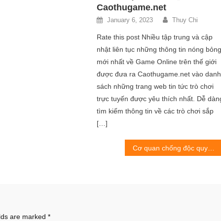
Caothugame.net
January 6, 2023
Thuy Chi
Rate this post Nhiều tập trung và cập
nhật liên tục những thông tin nóng bỏn
mới nhất về Game Online trên thế giới
được đưa ra Caothugame.net vào dan
sách những trang web tin tức trò chơi
trực tuyến được yêu thích nhất. Dễ dàn
tìm kiếm thông tin về các trò chơi sắp
[…]
Cơ quan chống độc quyền EU hạn chế về thương mại Microsoft-Activision
elds are marked
*