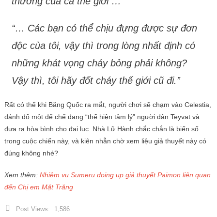
thương của cả thế giới …”
“… Các bạn có thể chịu đựng được sự đơn
độc của tôi, vậy thì trong lòng nhất định có
những khát vọng cháy bỏng phải không?
Vậy thì, tôi hãy đốt cháy thế giới cũ đi.”
Rất có thể khi Băng Quốc ra mắt, người chơi sẽ chạm vào Celestia,
đánh đổ một đế chế đang “thể hiện tâm lý” người dân Teyvat và
đưa ra hòa bình cho đại lục. Nhà Lữ Hành chắc chắn là biến số
trong cuộc chiến này, và kiên nhẫn chờ xem liệu giả thuyết này có
đúng không nhé?
Xem thêm:
Nhiệm vụ Sumeru doing up giả thuyết Paimon liên quan
đến Chị em Mặt Trăng
Post Views:
1,586