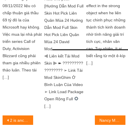
08/11/2022 liệu có
effect in the strong
[Hướng Dẫn Mod Full
chấp thuận giá thầu
object when he liên
Skin Hot Pick Liên
69 tỷ đô la của
tục chinh phục những
Quân Mùa 24 Hướng
Microsoft hay không.
thành tích kinh doanh
Dẫn Mod Full Skin
Việc mua lại nhà phát
nhờ tính năng giải trí
Hot Pick Liên Quân
triển series Call of
tích cực, nhân văn
Mùa 24 David
Duty, Activision
cao. Tuy nhiên, ít ai
Mod▬▬▬▬▬▬▬▬▬▬▬▬▬▬▬▬▬▬
Blizzard cũng phải
biết rằng từ một ê-kíp
⫷ Liên kết Tải Mod
tham gia nhiều phiên
[…]
Skin ⫸ ➽ ?????????
thảo luân. Theo tài
???????? ➢ Link Tải
[…]
Mod SkinGhim Ở
Bình Luận Của Video
➢ Link Load Package
Open Rộng Full
[…]
Post
2 is ancale Roman option is 100% at CKTG 2022
Nancy Momoland – gương mặt sáng giá của Kpop