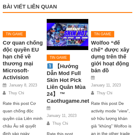
BÀI VIẾT LIÊN QUAN
TIN GAME
TIN GAME
Cơ quan chống
Wolfoo “đế
độc quyền EU
chế” được xây
hạn chế về
dựng trên thế
TIN GAME
thương mại
giới hoạt động
【Hướng
Microsoft-
bản đồ
Dẫn Mod Full
Activision
Skin Hot Pick
January 8, 2023
January 11, 2023
Liên Quân Mùa
Thuy Chi
Thuy Chi
24】 ™
Caothugame.net
Rate this post Cơ
Rate this post De
quan chống độc
activity mode “view”,
January 11, 2023
quyền của Liên minh
sở hữu lượng khán
Thuy Chi
châu Âu sẽ quyết
giả “khủng” Wolfoo is
định vào ngày
an in the other trade
Rate this post