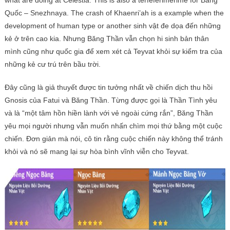
Quốc – Snezhnaya. The crash of Khaenri’ah is a example when the
development of human type or another sinh vật đe dọa đến những
kẻ ở trên cao kia. Nhưng Băng Thần vẫn chọn hi sinh bản thân
mình cũng như quốc gia để xem xét cả Teyvat khỏi sự kiểm tra của
những kẻ cư trú trên bầu trời.
Đây cũng là giả thuyết được tin tưởng nhất về chiến dịch thu hồi
Gnosis của Fatui và Băng Thần. Từng được gọi là Thần Tình yêu
và là “một tâm hồn hiền lành với vẻ ngoài cứng rắn”, Băng Thần
yêu mọi người nhưng vẫn muốn nhấn chìm mọi thứ bằng một cuộc
chiến. Đơn giản mà nói, cô tin rằng cuộc chiến này không thể tránh
khỏi và nó sẽ mang lại sự hòa bình vĩnh viễn cho Teyvat.