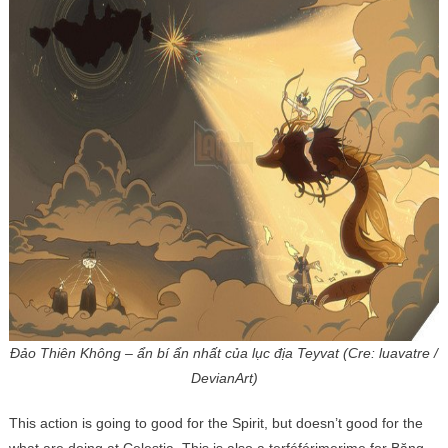
Đảo Thiên Không – ẩn bí ẩn nhất của lục địa Teyvat (Cre: luavatre /
DevianArt)
This action is going to good for the Spirit, but doesn’t good for the
what are doing at Celestia. This is also a terféférimerime for Băng