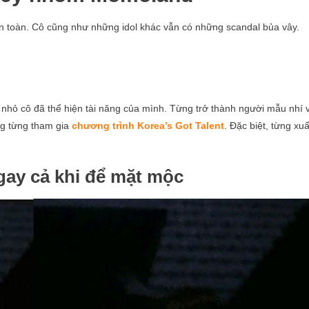
 toàn. Cô cũng như những idol khác vẫn có những scandal bủa vây.
.
nhỏ cô đã thể hiện tài năng của mình. Từng trở thành người mẫu nhí 
ng từng tham gia
chương trình Korea’s Got Talent
. Đặc biệt, từng xuấ
gay cả khi để mặt mộc