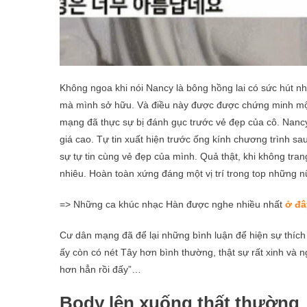
Không ngoa khi nói Nancy là bông hồng lai có sức hút nh
mà mình sở hữu. Và điều này được được chứng minh một
mạng đã thực sự bị đánh gục trước vẻ đẹp của cô. Nanc
giá cao. Tự tin xuất hiện trước ống kính chương trình s
sự tự tin cùng vẻ đẹp của mình. Quả thật, khi không tra
nhiêu. Hoàn toàn xứng đáng một vị trí trong top những 
=> Những ca khúc nhạc Hàn được nghe nhiều nhất
ở đâ
Cư dân mạng đã để lại những bình luận để hiện sự thích
ấy còn có nét Tây hơn bình thường, thật sự rất xinh và n
hơn hẳn rồi đấy”…
Body lên xuống thất thường