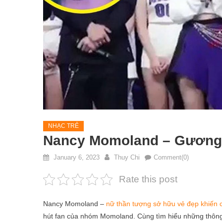
NHẠC TRẺ
Nancy Momoland – Gương 
January 6, 2023
Thuy Chi
Comment(0)
Rate this post
Nancy Momoland –
nữ thần tượng sở hữu vẻ đẹp khiến
hút fan của nhóm Momoland. Cùng tìm hiểu những thông t