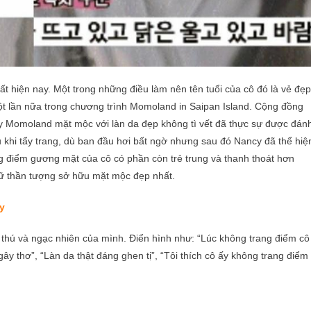
ất hiện nay. Một trong những điều làm nên tên tuổi của cô đó là vẻ đẹp
 lần nữa trong chương trình Momoland in Saipan Island. Cộng đồng
y Momoland mặt mộc với làn da đẹp không tì vết đã thực sự được đán
au khi tẩy trang, dù ban đầu hơi bất ngờ nhưng sau đó Nancy đã thể hiệ
ng điểm gương mặt của cô có phần còn trẻ trung và thanh thoát hơn
nữ thần tượng sở hữu mặt mộc đẹp nhất.
y
 thú và ngạc nhiên của mình. Điển hình như: “Lúc không trang điểm cô
gây thơ”, “Làn da thật đáng ghen tị”, “Tôi thích cô ấy không trang điểm