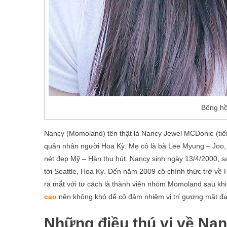
Bông hồ
Nancy (Momoland) tên thật là Nancy Jewel MCDonie (tiế
quân nhân người Hoa Kỳ. Mẹ cô là bà Lee Myung – Joo, 
nét đẹp Mỹ – Hàn thu hút. Nancy sinh ngày 13/4/2000, s
tới Seattle, Hoa Kỳ. Đến năm 2009 cô chính thức trở về 
ra mắt với tư cách là thành viên nhóm Momoland sau k
cao
nên không khó để cô đảm nhiệm vị trí gương mặt đạ
Những điều thú vị về N