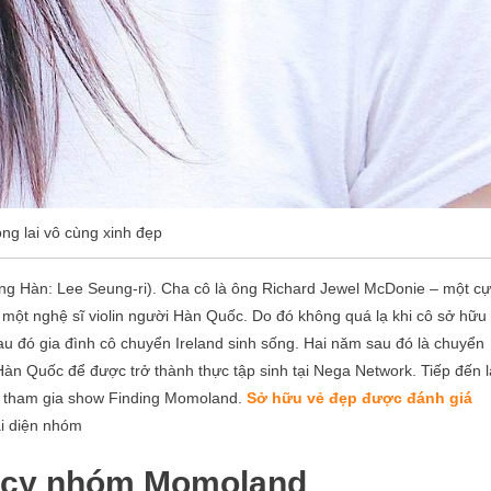
ng lai vô cùng xinh đẹp
ng Hàn: Lee Seung-ri). Cha cô là ông Richard Jewel McDonie – một c
một nghệ sĩ violin người Hàn Quốc. Do đó không quá lạ khi cô sở hữu
au đó gia đình cô chuyển Ireland sinh sống. Hai năm sau đó là chuyển
Hàn Quốc để được trở thành thực tập sinh tại Nega Network. Tiếp đến l
hi tham gia show Finding Momoland.
Sở hữu vẻ đẹp được đánh giá
i diện nhóm
ancy nhóm Momoland