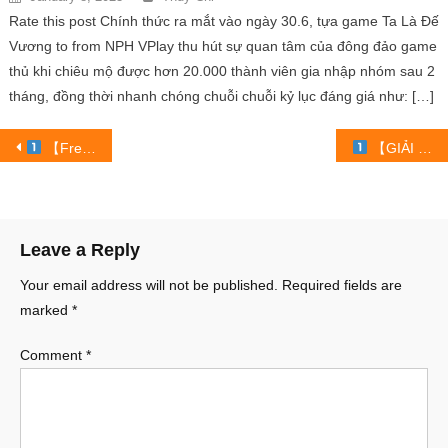
Rate this post Chính thức ra mắt vào ngày 30.6, tựa game Ta Là Đế
Vương to from NPH VPlay thu hút sự quan tâm của đông đảo game
thủ khi chiêu mộ được hơn 20.000 thành viên gia nhập nhóm sau 2
tháng, đồng thời nhanh chóng chuỗi chuỗi kỷ lục đáng giá như: […]
Post
【Free Fire | Cách Trả Lời Kiếm Xu Đảo Sinh Tồn Nhanh Nhất
【GIẢI ĐẤU CÂU CÁ KHỔNG LỒ !! 】 ™
navigation
Leave a Reply
Your email address will not be published.
Required fields are
marked
*
Comment
*