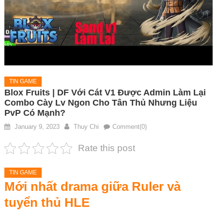
TIN GAME
Blox Fruits | DF Với Cát V1 Được Admin Làm Lại
Combo Cày Lv Ngon Cho Tân Thủ Nhưng Liệu
PvP Có Mạnh?
January 9, 2023
Thuy Chi
Comment(0)
Rate this post
TIN GAME
Mới nhất drama giữa Ruler và
tuyển thủ HLE