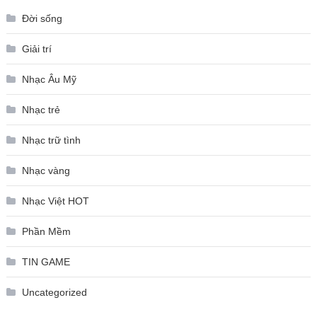
Đời sống
Giải trí
Nhạc Âu Mỹ
Nhạc trẻ
Nhạc trữ tình
Nhạc vàng
Nhạc Việt HOT
Phần Mềm
TIN GAME
Uncategorized