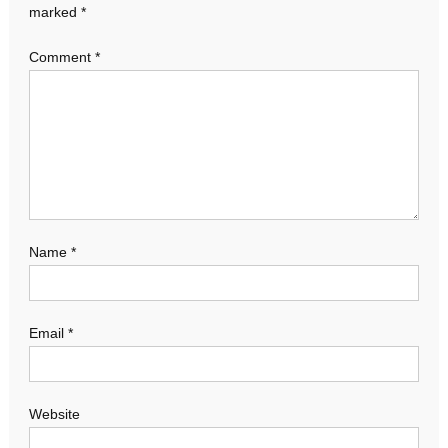
marked
*
Comment
*
Name
*
Email
*
Website