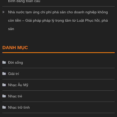
bình đẳng toàn cầu
Nhà nước tạm ứng chi phí phá sản cho doanh nghiệp không
còn tiền – Giải pháp pháp lý trọng tâm từ Luật Phục hồi, phá
sản
DANH MỤC
Đời sống
Giải trí
Nhạc Âu Mỹ
Nhạc trẻ
Nhạc trữ tình