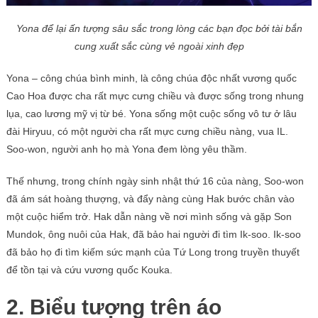
Yona để lại ấn tượng sâu sắc trong lòng các bạn đọc bởi tài bắn
cung xuất sắc cùng vẻ ngoài xinh đẹp
Yona – công chúa bình minh, là công chúa độc nhất vương quốc
Cao Hoa được cha rất mực cưng chiều và được sống trong nhung
lụa, cao lương mỹ vị từ bé. Yona sống một cuộc sống vô tư ở lâu
đài Hiryuu, có một người cha rất mực cưng chiều nàng, vua IL.
Soo-won, người anh họ mà Yona đem lòng yêu thầm.
Thế nhưng, trong chính ngày sinh nhật thứ 16 của nàng, Soo-won
đã ám sát hoàng thượng, và đẩy nàng cùng Hak bước chân vào
một cuộc hiểm trở. Hak dẫn nàng về nơi mình sống và gặp Son
Mundok, ông nuôi của Hak, đã bảo hai người đi tìm Ik-soo. Ik-soo
đã bảo họ đi tìm kiếm sức mạnh của Tứ Long trong truyền thuyết
để tồn tại và cứu vương quốc Kouka.
2. Biểu tượng trên áo