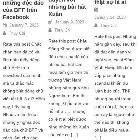
thật sự là ai
những độc đáo
những bài hát
của BFF trên
Xuân
Facebook
January 14, 2023
January 9, 2023
January 7, 2023
Thuy Chi
Thuy Chi
Thuy Chi
Rate this post Những
Rate this post Châu
năm gần đây, sau khi
Rate this post Chắc
Đăng Khoa được biết
đã đạt đến danh vị
chắn bạn đã có vài
đến như cha đẻ của
ngôi sao, ca sĩ Đàm
lần nhìn thấy dòng
nhiều bài hát làm
Vĩnh Hưng liên tiếp
chữ BFF trên
mưa làm gió trên thị
vấp phải những
newsfeed của mình
trường Việt Nam
scandal khiến dư
mà tự thắc mắc
những năm qua như
luận bức xúc. Thế
không biết dòng chữ
Người lạ ơi, Em thị
nhưng người trong
viết tắt bff là gì? Hôm
không, Giấu anh vào
cuộc nói gì, thực sự
nay, hãy cùng
nỗi nhớ ….. nhưng
anh ấy là người như
Nhac.vn tìm hiểu
có lẽ ít ai biết được
thế nào thì không
những ý nghĩa độc
rằng những hit Xuân
phải là điều mà ai
đáo của chữ BFF và
của các ca […]
[…]
cách làm cho các