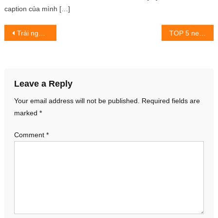
caption của mình […]
Post
Trải nghiệm chuyên nghiệp cho các chuyên gia tuyển dụng
TOP 5 new tính năng của iPhone 14 Pro Max cực hay ho và hữu ích
navigation
Leave a Reply
Your email address will not be published.
Required fields are
marked
*
Comment
*