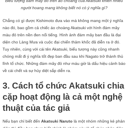
Biểu tượng đám mây đỏ trên áo choàng của Akatsuki khiến nhiều
người hoang mang không biết nó có ý nghĩa gì?
Chẳng có gì được Kishimoto đưa vào mà không mang một ý nghĩa
nào đó, bao gồm cả chiếc áo choàng Akatsuki với hình đám mây
màu đỏ trên nền đen nổi tiếng. Hình ảnh đám mây ban đầu là đại
diện cho Làng Mưa và cuộc đại chiến thảm khốc đã diễn ra ở đó.
Tuy nhiên, cùng với cái tên Akatsuki, biểu tượng này cũng nhanh
chóng mất đi ý nghĩa tốt đẹp ban đầu sau khi Nagato trở thành thủ
lĩnh tổ chức. Những đám mây đỏ như máu giờ là dấu hiệu cảnh báo
về cái chết và sự hủy diệt sắp diễn ra.
3. Cách tổ chức Akatsuki chia
cặp hoạt động là cả một nghệ
thuật của tác giả
Nếu bạn chỉ biết đến
Akatsuki Naruto
là một nhóm những kẻ phản