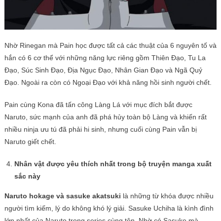
Nhờ Rinegan mà Pain học được tất cả các thuật của 6 nguyên tố và
hắn có 6 cơ thể với những năng lực riêng gồm Thiên Đạo, Tu La
Đạo, Súc Sinh Đạo, Địa Ngục Đạo, Nhân Gian Đạo và Ngã Quỷ
Đạo. Ngoài ra còn có Ngoại Đạo với khả năng hồi sinh người chết.
Pain cùng Kona đã tấn công Làng Lá với mục đích bắt được
Naruto, sức mạnh của anh đã phá hủy toàn bộ Làng và khiến rất
nhiều ninja ưu tú đã phải hi sinh, nhưng cuối cùng Pain vẫn bị
Naruto giết chết.
Nhân vật được yêu thích nhất trong bộ truyện manga xuất
sắc này
Naruto hokage và sasuke akatsuki
là những từ khóa được nhiều
người tìm kiếm, lý do không khó lý giải. Sasuke Uchiha là kình đình
lớn nhất của Naruto trong series cùng tên. Nhờ có Sasuke mà