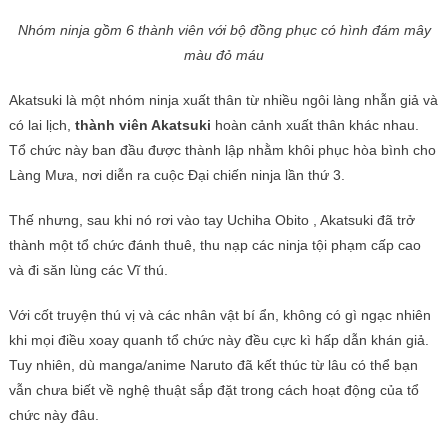
Nhóm ninja gồm 6 thành viên với bộ đồng phục có hình đám mây
màu đỏ máu
Akatsuki là một nhóm ninja xuất thân từ nhiều ngôi làng nhẫn giả và
có lai lịch,
thành viên Akatsuki
hoàn cảnh xuất thân khác nhau.
Tổ chức này ban đầu được thành lập nhằm khôi phục hòa bình cho
Làng Mưa, nơi diễn ra cuộc Đại chiến ninja lần thứ 3.
Thế nhưng, sau khi nó rơi vào tay Uchiha Obito , Akatsuki đã trở
thành một tổ chức đánh thuê, thu nạp các ninja tội phạm cấp cao
và đi săn lùng các Vĩ thú.
Với cốt truyện thú vị và các nhân vật bí ẩn, không có gì ngạc nhiên
khi mọi điều xoay quanh tổ chức này đều cực kì hấp dẫn khán giả.
Tuy nhiên, dù manga/anime Naruto đã kết thúc từ lâu có thể bạn
vẫn chưa biết về nghệ thuật sắp đặt trong cách hoạt động của tổ
chức này đâu.