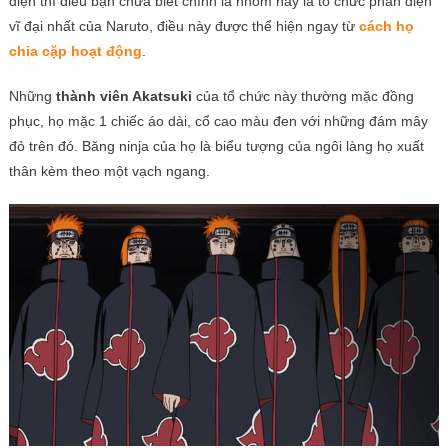
diện thì điều bạn chưa biết chính là nhóm này là tổ chức phản diện
vĩ đại nhất của Naruto, điều này được thể hiện ngay từ
cách họ
chia cặp hoạt động
.
Những
thành viên Akatsuki
của tổ chức này thường mặc đồng
phục, họ mặc 1 chiếc áo dài, cổ cao màu đen với những đám mây
đỏ trên đó. Băng ninja của họ là biểu tượng của ngôi làng họ xuất
thân kèm theo một vạch ngang.