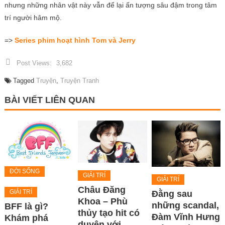
nhưng những nhân vật này vẫn để lại ấn tượng sâu đậm trong tâm
trí người hâm mộ.
=>
Series phim hoạt hình Tom và Jerry
Post Views:
3,682
Tagged
Truyện
,
Truyện Tranh
BÀI VIẾT LIÊN QUAN
ĐỜI SỐNG
GIẢI TRÍ
GIẢI TRÍ
Châu Đăng
GIẢI TRÍ
Đằng sau
Khoa – Phù
những scandal,
BFF là gì?
thủy tạo hit có
Đàm Vĩnh Hưng
Khám phá
duyên với