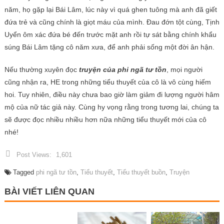
năm, họ gặp lại Bái Lâm, lúc này vì quá ghen tuông mà anh đã giết
đứa trẻ và cũng chính là giọt máu của mình. Đau đớn tột cùng, Tịnh
Uyển ôm xác đứa bé đến trước mặt anh rồi tự sát bằng chính khẩu
súng Bái Lâm tặng cô năm xưa, để anh phải sống một đời ân hận.
Nếu thường xuyên đọc
truyện của phi ngã tư tồn
, mọi người
cũng nhận ra, HE trong những tiểu thuyết của cô là vô cùng hiếm
hoi. Tuy nhiên, điều này chưa bao giờ làm giảm đi lượng người hâm
mộ của nữ tác giả này. Cùng hy vọng rằng trong tương lai, chúng ta
sẽ được đọc nhiều nhiều hơn nữa những tiểu thuyết mới của cô
nhé!
Post Views:
1,601
Tagged
phi ngã tư tồn
,
Tiểu thuyết
,
Tiểu thuyết buồn
,
Truyện
BÀI VIẾT LIÊN QUAN