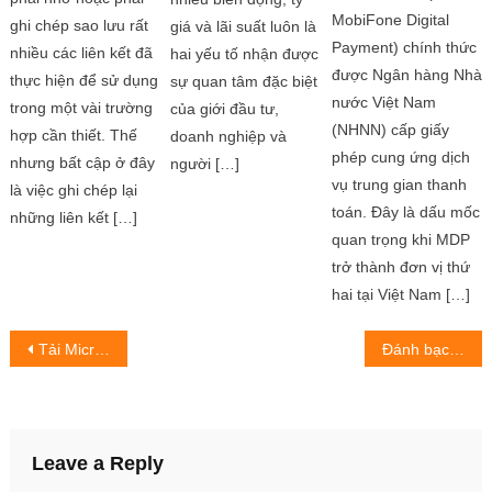
thực hiện để sử dụng
MobiFone Digital
giá và lãi suất luôn là
trong một vài trường
Payment) chính thức
hai yếu tố nhận được
hợp cần thiết. Thế
được Ngân hàng Nhà
sự quan tâm đặc biệt
nhưng bất cập ở đây
nước Việt Nam
của giới đầu tư,
là việc ghi chép lại
(NHNN) cấp giấy
doanh nghiệp và
những liên kết […]
phép cung ứng dịch
người […]
vụ trung gian thanh
toán. Đây là dấu mốc
quan trọng khi MDP
trở thành đơn vị thứ
hai tại Việt Nam […]
Post
Tải Microsoft Office 2016, Key Office 2016 Full Bản quyền 2022
Đánh bạc trực tuyến, cạm bẫy mất tiền thật ngoài đời
navigation
Leave a Reply