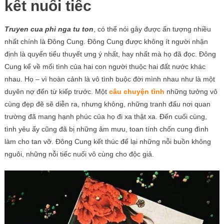
kết nuối tiếc
Truyen cua phi nga tu ton
, có thể nói gây được ấn tượng nhiều
nhất chính là Đông Cung. Đông Cung được không ít người nhận
định là quyển tiểu thuyết ưng ý nhất, hay nhất mà họ đã đọc. Đông
Cung kể về mối tình của hai con người thuộc hai đất nước khác
nhau. Họ – vì hoàn cảnh là vô tình buộc đời mình nhau như là một
duyên nợ đến từ kiếp trước. Một
câu chuyện tình
những tưởng vô
cùng đẹp đẽ sẽ diễn ra, nhưng không, những tranh đấu nơi quan
trường đã mang hạnh phúc của họ đi xa thật xa. Đến cuối cùng,
tình yêu ấy cũng đã bị những âm mưu, toan tính chốn cung đình
làm cho tan vỡ. Đông Cung kết thúc để lại những nỗi buồn không
nguôi, những nỗi tiếc nuối vô cùng cho độc giả.