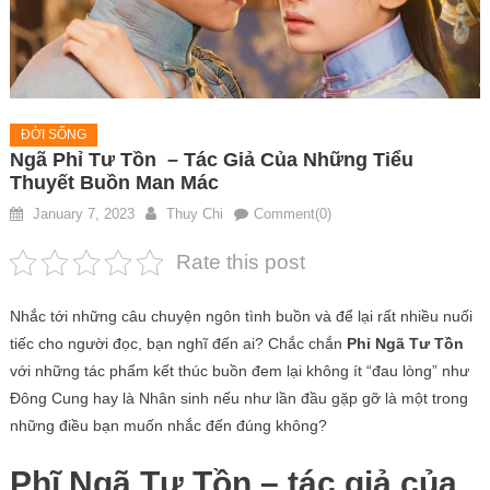
ĐỜI SỐNG
Ngã Phỉ Tư Tồn – Tác Giả Của Những Tiểu
Thuyết Buồn Man Mác
January 7, 2023
Thuy Chi
Comment(0)
Rate this post
Nhắc tới những câu chuyện ngôn tình buồn và để lại rất nhiều nuối
tiếc cho người đọc, bạn nghĩ đến ai? Chắc chắn
Phỉ Ngã Tư Tồn
với những tác phẩm kết thúc buồn đem lại không ít “đau lòng” như
Đông Cung hay là Nhân sinh nếu như lần đầu gặp gỡ là một trong
những điều bạn muốn nhắc đến đúng không?
Phĩ Ngã Tư Tồn – tác giả của