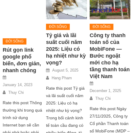
ĐỜI SỐNG
ĐỜI SỐNG
ĐỜI SỐNG
Rút gọn link
Tỷ giá và lãi
Công ty thanh
google phổ
suất cuối năm
toán số của
biến, đơn giản,
2025: Liệu có
MobiFone —
nhanh chóng
hạ nhiệt như kỳ
Bước ngoặt
vọng?
mới cho hạ
January 14, 2023
tầng thanh toán
August 5, 2025
Thuy Chi
Việt Nam
Hang Pham
Rate this post Thông
Rate this post Tỷ giá
thường khi trong quá
December 1, 2025
và lãi suất cuối năm
trình sử dụng
Thuy Chi
2025: Liệu có hạ
Internet bạn sẽ cần
Rate this post Ngày
nhiệt như kỳ vọng?
phải nhớ hoặc phải
27/11/2025, Công ty
Trong bối cảnh kinh
ghi chép sao lưu rất
Cổ phần Thanh toán
tế toàn cầu đang có
nhiều các liên kết đã
số MobiFone (MDP –
nhiều biến động, tỷ