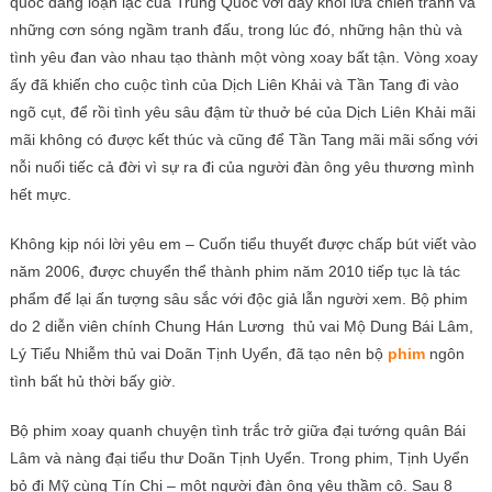
quốc đang loạn lạc của Trung Quốc với đầy khói lửa chiến tranh và
những cơn sóng ngầm tranh đấu, trong lúc đó, những hận thù và
tình yêu đan vào nhau tạo thành một vòng xoay bất tận. Vòng xoay
ấy đã khiến cho cuộc tình của Dịch Liên Khải và Tần Tang đi vào
ngõ cụt, để rồi tình yêu sâu đậm từ thuở bé của Dịch Liên Khải mãi
mãi không có được kết thúc và cũng để Tần Tang mãi mãi sống với
nỗi nuối tiếc cả đời vì sự ra đi của người đàn ông yêu thương mình
hết mực.
Không kịp nói lời yêu em – Cuốn tiểu thuyết được chấp bút viết vào
năm 2006, được chuyển thể thành phim năm 2010 tiếp tục là tác
phẩm để lại ấn tượng sâu sắc với độc giả lẫn người xem. Bộ phim
do 2 diễn viên chính Chung Hán Lương thủ vai
Mộ Dung Bái Lâm,
Lý Tiểu Nhiễm thủ vai Doãn Tịnh Uyển, đã tạo nên bộ
phim
ngôn
tình bất hủ thời bấy giờ.
Bộ phim xoay quanh chuyện tình trắc trở giữa đại tướng quân Bái
Lâm và nàng đại tiểu thư Doãn Tịnh Uyển. Trong phim, Tịnh Uyển
bỏ đi Mỹ cùng Tín Chi – một người đàn ông yêu thầm cô. Sau 8