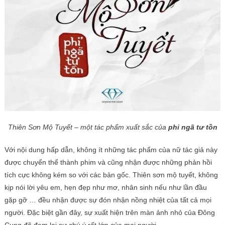
Thiên Sơn Mộ Tuyết – một tác phẩm xuất sắc của
phi ngã tư tồn
Với nội dung hấp dẫn, không ít những tác phẩm của nữ tác giả này
được chuyển thể thành phim và cũng nhận được những phản hồi
tích cực không kém so với các bản gốc. Thiên sơn mộ tuyết, không
kịp nói lời yêu em, hẹn đẹp như mơ, nhân sinh nếu như lần đầu
gặp gỡ … đều nhận được sự đón nhận nồng nhiệt của tất cả mọi
người. Đặc biệt gần đây, sự xuất hiện trên màn ảnh nhỏ của Đông
Cung đã đem lại sự chú ý rất lớn của mọi người.