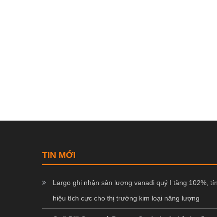
TIN MỚI
Largo ghi nhận sản lượng vanadi quý I tăng 102%, tí
hiệu tích cực cho thị trường kim loại năng lượng