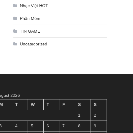
Nhạc Việt HOT
Phần Mềm
TIN GAME
Uncategorized
ugust 2026
M
T
W
T
F
S
S
1
2
3
4
5
6
7
8
9