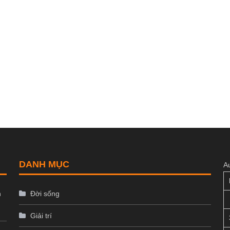
DANH MỤC
A
n
Đời sống
Giải trí