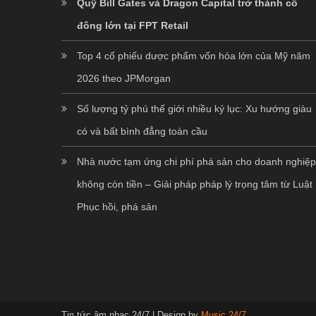
Quỹ Bill Gates và Dragon Capital trở thành cổ
đông lớn tại FPT Retail
Top 4 cổ phiếu dược phẩm vốn hóa lớn của Mỹ năm
2026 theo JPMorgan
Số lượng tỷ phú thế giới nhiều kỷ lục: Xu hướng giàu
có và bất bình đẳng toàn cầu
Nhà nước tạm ứng chi phí phá sản cho doanh nghiệ
không còn tiền – Giải pháp pháp lý trọng tâm từ Luật
Phục hồi, phá sản
Tin tức âm nhạc 24/7
|
Design by
Music 24/7
.