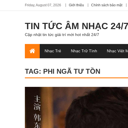
Friday, August 07, 2026
Giới thiệu
Chính sách bảo mật
TIN TỨC ÂM NHẠC 24/
Cập nhật tin tức giải trí mới hot nhất 24/7
Nhạc Trẻ
Nhạc Trữ Tình
Nhạc Việt 
TAG:
PHI NGÃ TƯ TỒN