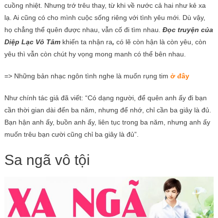
cuồng nhiệt. Nhưng trớ trêu thay, từ khi về nước cả hai như kẻ xa
lạ. Ai cũng có cho mình cuộc sống riêng với tình yêu mới. Dù vậy,
họ chẳng thể quên được nhau, vẫn cố đi tìm nhau.
Đọc truyện của
Diệp Lạc Vô Tâm
khiến ta nhận ra
,
có lẽ còn hận là còn yêu, còn
yêu thì vẫn còn chút hy vọng mong manh có thể bên nhau.
=> Những bản nhạc ngôn tình nghe là muốn rụng tim
ở đây
Như chính tác giả đã viết: “Có dạng người, để quên anh ấy đi bạn
cần thời gian dài đến ba năm, nhưng để nhớ, chỉ cần ba giây là đủ.
Bạn hận anh ấy, buồn anh ấy, liên tục trong ba năm, nhưng anh ấy
muốn trêu bạn cười cũng chỉ ba giây là đủ”.
Sa ngã vô tội