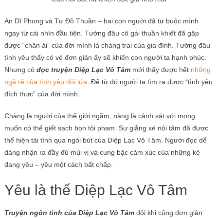
An Dĩ Phong và Tư Đồ Thuần – hai con người đã tự buộc mình
ngay từ cái nhìn đầu tiên. Tưởng đâu cô gái thuần khiết đã gặp
được “chân ái” của đời mình là chàng trai của gia đình. Tưởng đâu
tình yêu thấy có vẻ đơn giản ấy sẽ khiến con người ta hạnh phúc.
Nhưng có
đọc truyện Diệp Lạc Vô Tâm
mới thấy được hết
những
ngã rẽ của tình yêu đôi lứa
. Để từ đó người ta tìm ra được “tình yêu
đích thực” của đời mình.
Chàng là người của thế giới ngầm, nàng là cảnh sát với mong
muốn có thể giết sạch bọn tội phạm. Sự giằng xé nội tâm đã được
thể hiện tài tình qua ngòi bút của Diệp Lạc Vô Tâm. Người đọc dễ
dàng nhận ra đầy đủ mùi vị và cung bậc cảm xúc của những kẻ
đang yêu – yêu một cách bất chấp.
Yêu là thế Diệp Lạc Vô Tâm
Truyện ngôn tình của Diệp Lạc Vô Tâm
đôi khi cũng đơn giản