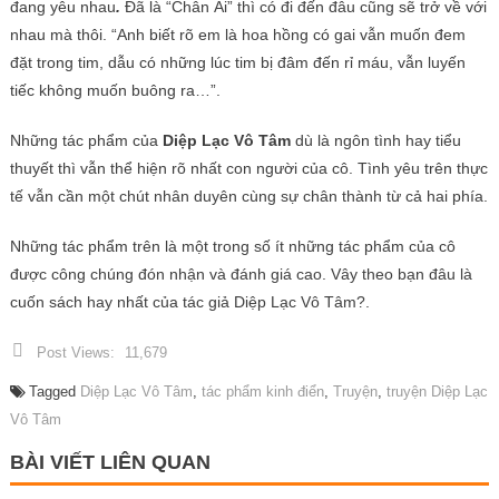
đang yêu nhau
.
Đã là “Chân Ái” thì có đi đến đâu cũng sẽ trở về với
nhau mà thôi. “Anh biết rõ em là hoa hồng có gai vẫn muốn đem
đặt trong tim, dẫu có những lúc tim bị đâm đến rỉ máu, vẫn luyến
tiếc không muốn buông ra…”.
Những tác phẩm của
Diệp Lạc Vô Tâm
dù là ngôn tình hay tiểu
thuyết thì vẫn thể hiện rõ nhất con người của cô. Tình yêu trên thực
tế vẫn cần một chút nhân duyên cùng sự chân thành từ cả hai phía.
Những tác phẩm trên là một trong số ít những tác phẩm của cô
được công chúng đón nhận và đánh giá cao. Vây theo bạn đâu là
cuốn sách hay nhất của tác giả Diệp Lạc Vô Tâm?.
Post Views:
11,679
Tagged
Diệp Lạc Vô Tâm
,
tác phẩm kinh điển
,
Truyện
,
truyện Diệp Lạc
Vô Tâm
BÀI VIẾT LIÊN QUAN