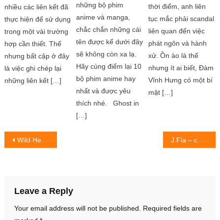
những bộ phim
thời điểm, anh liên
nhiều các liên kết đã
anime và manga,
tục mắc phải scandal
thực hiện để sử dụng
chắc chắn những cái
liên quan đến việc
trong một vài trường
tên được kể dưới đây
phát ngôn và hành
hợp cần thiết. Thế
sẽ không còn xa lạ.
xử. Ồn ào là thế
nhưng bất cập ở đây
Hãy cùng điểm lại 10
nhưng ít ai biết, Đàm
là việc ghi chép lại
bộ phim anime hay
Vĩnh Hưng có một bí
những liên kết […]
nhất và được yêu
mật […]
thích nhé. Ghost in
[…]
Post
Wild Hearts – tựa game AAA được đánh giá hấp dẫn không thua kém dòng game Monster Hunter.
J.Fla – cô gái vàng trong làng cover
navigation
Leave a Reply
Your email address will not be published.
Required fields are