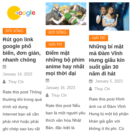
ĐỜI SỐNG
ĐỜI SỐNG
GIẢI TRÍ
Rút gọn link
GIẢI TRÍ
google phổ
Những bí mật
Điểm mặt
biến, đơn giản,
mà Đàm Vĩnh
những bộ phim
nhanh chóng
Hưng giấu kín
anime hay nhất
suốt gần 30
mọi thời đại
năm đi hát
January 14, 2023
January 5, 2023
Thuy Chi
January 16, 2023
Thuy Chi
Rate this post Thông
Thuy Chi
Rate this post Hình
thường khi trong quá
Rate this post Nếu
ảnh ca sĩ Đàm Vĩnh
trình sử dụng
bạn là một người yêu
Hưng bị một bộ phận
Internet bạn sẽ cần
thích văn hóa Nhật
khán giả gắn với
phải nhớ hoặc phải
Bản, đặc biệt là
không ít thị phi. Có
ghi chép sao lưu rất