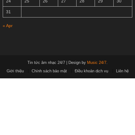
24
25
26
27
28
29
30
31
« Apr
Tin tức âm nhạc 24/7
|
Design by
Music 24/7
.
Giới thiệu
Chính sách bảo mật
Điều khoản dịch vụ
Liên hệ