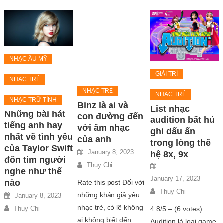
NHẠC ÂU MỸ
GIẢI TRÍ
NHẠC TRẺ
NHẠC TRẺ
NHẠC TRẺ
NHẠC TRỮ TÌNH
Binz là ai và
List nhạc
Những bài hát
con đường đến
audition bất hủ
tiếng anh hay
với âm nhạc
ghi dấu ấn
nhất về tình yêu
của anh
trong lòng thế
của Taylor Swift
January 8, 2023
hệ 8x, 9x
đốn tim người
Thuy Chi
nghe như thế
January 17, 2023
nào
Rate this post Đối với
Thuy Chi
những khán giả yêu
January 8, 2023
nhạc trẻ, có lẽ không
4.8/5 – (6 votes)
Thuy Chi
ai không biết đến
Audition là loại game