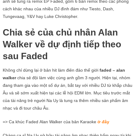
anh sẽ tung ra remix EP Faded, gồm 6 bản remix theo các phong
cách khác nhau của nhiều DJ đình đám như Tiesto, Dash,
Tungevaag, Y&V hay Luke Christopher.
Chia sẻ của chủ nhân Alan
Walker về dự định tiếp theo
sau Faded
Không chỉ dừng lại ở bản hit làm điên đảo thế giới
faded – alan
walker
chia sẻ đội làm việc cùng anh gồm 3 người. Hiện tại, nhóm
đang tham gia vào một số dự án, bắt tay với nhiều DJ từ khắp châu
Âu và sẽ sớm xuất hiện tại các lễ hội EDM lớn. Mục tiêu trước mắt
của tài năng trẻ người Na Uy là tung ra thêm nhiều sản phẩm âm
nhạc và đi tour châu Âu.
=> Ca khúc Faded
Alan Walker của
bản Karaoke
ở đây
Chàng ca sĩ Na Uy sở hữu tài năng âm nhạc thiên bẩm ngay từ khi