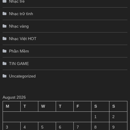
Nhạc trẻ
Nhạc trữ tình
Nhạc vàng
Nhạc Việt HOT
Phần Mềm
TIN GAME
Uncategorized
August 2026
M
T
W
T
F
S
S
1
2
3
4
5
6
7
8
9