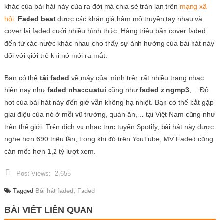
khác của bài hát này của ra đời mà chia sẻ tràn lan trên
mạng xã
hội
.
Faded beat
được các khán giả hâm mộ truyền tay nhau và
cover lại faded dưới nhiều hình thức. Hàng triệu bản cover faded
đến từ các nước khác nhau cho thấy sự ảnh hưởng của bài hát này
đối với giới trẻ khi nó mới ra mắt.
Bạn có thể
tải faded
về máy của mình trên rất nhiều trang nhạc
hiện nay như
faded nhaccuatui
cũng như
faded zingmp3
,… Độ
hot của bài hát này đến giờ vẫn không hạ nhiệt. Bạn có thể bắt gặp
giai điệu của nó ở mỗi vũ trường, quán ăn,… tại Việt Nam cũng như
trên thế giới. Trên dịch vụ nhạc trực tuyến Spotify, bài hát này được
nghe hơn 690 triệu lần, trong khi đó trên YouTube, MV Faded cũng
cán mốc hơn 1,2 tỷ lượt xem.
Post Views:
2,655
Tagged
Bài hát faded
,
Faded
BÀI VIẾT LIÊN QUAN