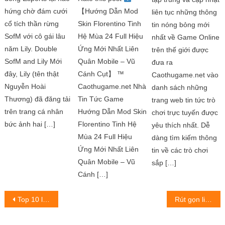
【Hướng Dẫn Mod
hứng chờ đám cưới
liên tục những thông
Skin Florentino Tinh
cổ tích thần rừng
tin nóng bỏng mới
Hệ Mùa 24 Full Hiệu
SofM với cô gái lâu
nhất về Game Online
Ứng Mới Nhất Liên
năm Lily. Double
trên thế giới được
Quân Mobile – Vũ
SofM and Lily Mới
đưa ra
Cánh Cụt】 ™
đây, Lily (tên thật
Caothugame.net vào
Caothugame.net Nhà
Nguyễn Hoài
danh sách những
Tin Tức Game
Thương) đã đăng tải
trang web tin tức trò
Hướng Dẫn Mod Skin
trên trang cá nhân
chơi trực tuyến được
Florentino Tinh Hệ
bức ảnh hai […]
yêu thích nhất. Dễ
Mùa 24 Full Hiệu
dàng tìm kiếm thông
Ứng Mới Nhất Liên
tin về các trò chơi
Quân Mobile – Vũ
sắp […]
Cánh […]
Post
Top 10 laptop sửa địa chỉ tại Quận 1 giá rẻ, uy tín nhất TPHCM
Rút gọn link google phổ biến, đơn giản, nhanh chóng
navigation