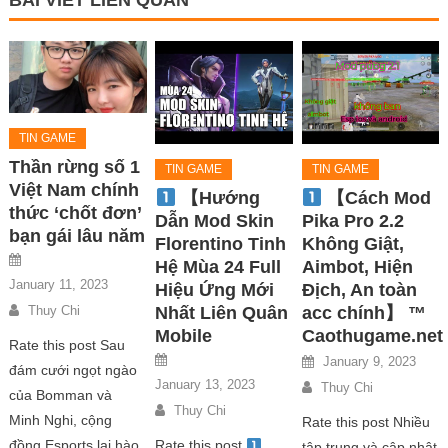
BÀI VIẾT LIÊN QUAN
TIN GAME
Thần rừng số 1
TIN GAME
TIN GAME
Việt Nam chính
【Hướng
【Cách Mod
thức ‘chốt đơn’
Dẫn Mod Skin
Pika Pro 2.2
bạn gái lâu năm
Florentino Tinh
Không Giật,
Hệ Mùa 24 Full
Aimbot, Hiện
January 11, 2023
Hiệu Ứng Mới
Địch, An toàn
Nhất Liên Quân
acc chính】 ™
Thuy Chi
Mobile
Caothugame.net
Rate this post Sau
January 9, 2023
đám cưới ngọt ngào
January 13, 2023
Thuy Chi
của Bomman và
Thuy Chi
Minh Nghi, cộng
Rate this post Nhiều
Rate this post
đồng Esports lại hào
tập trung và cập nhật