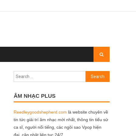
Search
for:
ÂM NHẠC PLUS
Reedleygoodshepherd.com
là website chuyên về
tin tức giải trí âm nhạc mới nhất, thông tin tiểu sử
ca sĩ, người nổi tiếng, các ngôi sao Vpop hiện
đại, cập nhật liên tục 24/7.