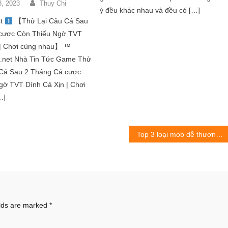
8, 2023
Thuy Chi
ý đều khác nhau và đều có […]
st
【Thử Lại Câu Cá Sau
cược Còn Thiếu Ngờ TVT
 | Chơi cùng nhau】 ™
net Nhà Tin Tức Game Thử
 Cá Sau 2 Tháng Cá cược
gờ TVT Dính Cá Xịn | Chơi
…]
Top 3 loại mob dễ thương và đáng yêu nhất năm 2022
elds are marked
*