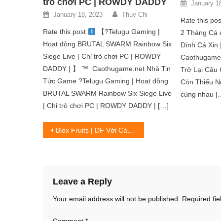
trò chơi PC | ROWDY DADDY
January 1
January 18, 2023
Thuy Chi
Rate this po
Rate this post
【?Telugu Gaming |
2 Tháng Cá 
Hoạt động BRUTAL SWARM Rainbow Six
Dính Cá Xịn
Siege Live | Chỉ trò chơi PC | ROWDY
Caothugame.
DADDY | 】 ™
Caothugame.net Nhà Tin
Trở Lại Câu
Tức Game ?Telugu Gaming | Hoạt động
Còn Thiếu N
BRUTAL SWARM Rainbow Six Siege Live
cùng nhau [
| Chỉ trò chơi PC | ROWDY DADDY | […]
Post
Blox Fruits | DF Với Cát v1 Được Admin Làm Lại Combo Cày Lv Ngon Cho Tân Thủ Nhưng Liệu PvP Có Mạnh?
navigation
Leave a Reply
Your email address will not be published.
Required fi