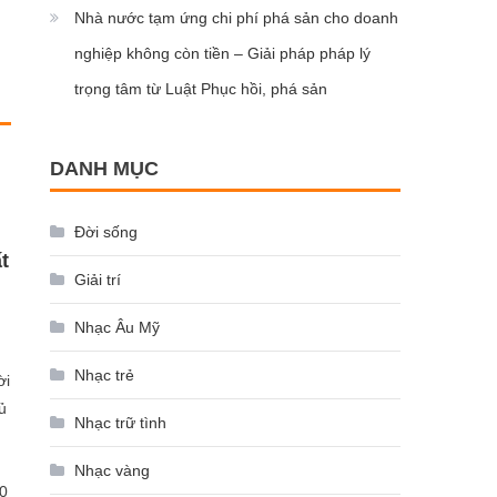
Nhà nước tạm ứng chi phí phá sản cho doanh
nghiệp không còn tiền – Giải pháp pháp lý
trọng tâm từ Luật Phục hồi, phá sản
DANH MỤC
Đời sống
t
Giải trí
Nhạc Âu Mỹ
Nhạc trẻ
ời
ủ
Nhạc trữ tình
Nhạc vàng
10