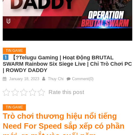
TIN GAME
【?Telugu Gaming | Hoạt Động BRUTAL
SWARM Rainbow Six Siege Live | Chỉ Trò Chơi PC
| ROWDY DADDY
January 18, 2023
Thuy Chi
Comment(0)
Rate this post
TIN GAME
Trò chơi thương hiệu nổi tiếng
Need For Speed ​​sắp xếp có phần