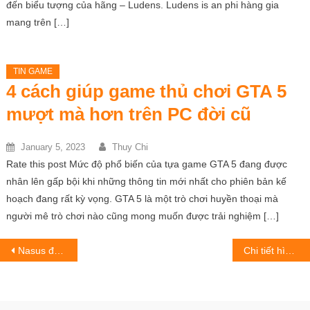
đến biểu tượng của hãng – Ludens. Ludens is an phi hàng gia
mang trên […]
TIN GAME
4 cách giúp game thủ chơi GTA 5
mượt mà hơn trên PC đời cũ
January 5, 2023
Thuy Chi
Rate this post Mức độ phổ biến của tựa game GTA 5 đang được
nhân lên gấp bội khi những thông tin mới nhất cho phiên bản kế
hoạch đang rất kỳ vọng. GTA 5 là một trò chơi huyền thoại mà
người mê trò chơi nào cũng mong muốn được trải nghiệm […]
Post
Nasus được buff trong LMHT 12.19 bản, Thần Trùng thu về doanh số không hề mong đợi
Chi tiết hình ảnh của dự án Silent Hill mới bị lộ?
navigation