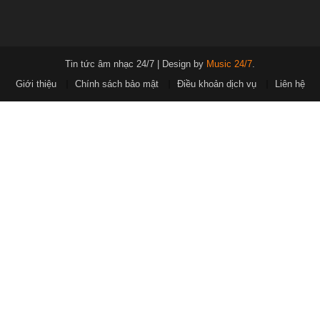
Tin tức âm nhạc 24/7
|
Design by
Music 24/7
.
Giới thiệu
Chính sách bảo mật
Điều khoản dịch vụ
Liên hệ