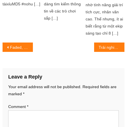
tàixỉuMD5 #nohu […]
dàng tìm kiếm thông
nhờ tính năng giải trí
tin về các trò chơi
tích cực, nhân văn
sắp […]
cao. Thế nhưng, ít ai
biết rằng từ một ekip
sáng tạo chỉ 8 […]
Post
Faded, ca khúc đánh dấu tên tuổi Alan Walker trên nền âm nhạc thế giới
Trải nghiệm chuyên nghiệp cho các chuyên gia tuyển dụng
navigation
Leave a Reply
Your email address will not be published.
Required fields are
marked
*
Comment
*