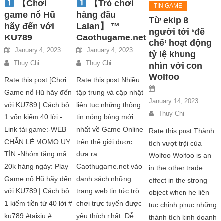
【Chơi
【Trò chơi
TIN GAME
game nổ Hũ
hàng đầu
Từ ekip 8
hãy đến với
Lalan】 ™
người tới ‘đế
KU789
Caothugame.net
chế’ hoạt động
January 4, 2023
January 4, 2023
tỷ lệ khung
Thuy Chi
Thuy Chi
nhìn với con
Wolfoo
Rate this post [Chơi
Rate this post Nhiều
Game nổ Hũ hãy đến
tập trung và cập nhật
January 14, 2023
với KU789 | Cách bỏ
liên tục những thông
Thuy Chi
1 vốn kiếm 40 lời -
tin nóng bỏng mới
Link tải game:-WEB
nhất về Game Online
Rate this post Thành
CHẴN LẺ MOMO UY
trên thế giới được
tích vượt trội của
TÍN:-Nhóm tặng mã
đưa ra
Wolfoo Wolfoo is an
20k hàng ngày: Play
Caothugame.net vào
in the other trade
Game nổ Hũ hãy đến
danh sách những
effect in the strong
với KU789 | Cách bỏ
trang web tin tức trò
object when he liên
1 kiếm tiền từ 40 lời #
chơi trực tuyến được
tục chinh phục những
ku789 #taixiu #
yêu thích nhất. Dễ
thành tích kinh doanh