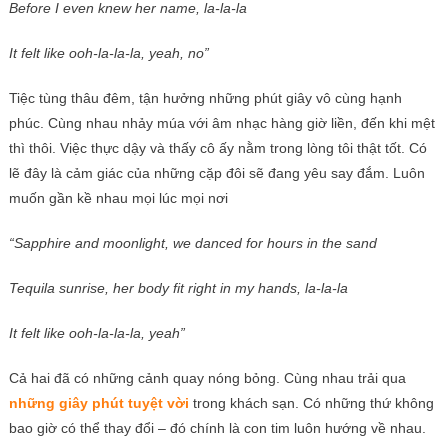
Before I even knew her name, la-la-la
It felt like ooh-la-la-la, yeah, no”
Tiệc tùng thâu đêm, tận hưởng những phút giây vô cùng hạnh
phúc. Cùng nhau nhảy múa với âm nhạc hàng giờ liền, đến khi mệt
thì thôi. Việc thực dậy và thấy cô ấy nằm trong lòng tôi thật tốt. Có
lẽ đây là cảm giác của những cặp đôi
sẽ đang yêu say đắm. Luôn
muốn gần kề nhau mọi lúc mọi nơi
“Sapphire and moonlight, we danced for hours in the sand
Tequila sunrise, her body fit right in my hands, la-la-la
It felt like ooh-la-la-la, yeah”
Cả hai đã có những cảnh quay nóng bỏng. Cùng nhau trải qua
những giây phút tuyệt vời
trong khách sạn. Có những thứ không
bao giờ có thể thay đổi – đó chính là con tim luôn hướng về nhau.