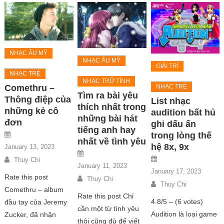
NHẠC ÂU MỸ
NHẠC ÂU MỸ
GIẢI TRÍ
NHẠC TRẺ
NHẠC TRỮ TÌNH
Comethru –
NHẠC TRẺ
Tìm ra bài yêu
Thông điệp của
List nhạc
thích nhất trong
những kẻ cô
audition bất hủ
những bài hát
đơn
ghi dấu ấn
tiếng anh hay
trong lòng thế
nhất về tình yêu
hệ 8x, 9x
January 13, 2023
Thuy Chi
January 11, 2023
January 17, 2023
Rate this post
Thuy Chi
Thuy Chi
Comethru – album
Rate this post Chỉ
4.8/5 – (6 votes)
đầu tay của Jeremy
cần một từ tình yêu
Audition là loại game
Zucker, đã nhận
thôi cũng đủ để viết