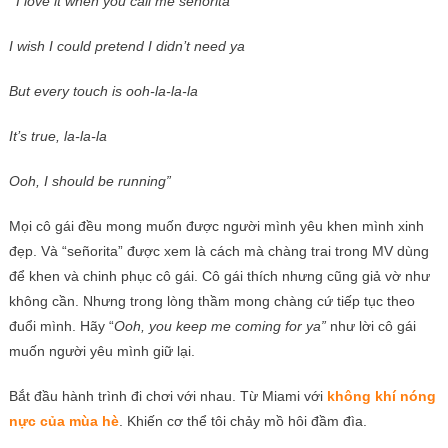
“
I love it when you call me señorita
I wish I could pretend I didn’t need ya
But every touch is ooh-la-la-la
It’s true, la-la-la
Ooh, I should be running”
Mọi cô gái đều mong muốn được người mình yêu khen mình xinh
đẹp. Và “señorita” được xem là cách mà chàng trai trong MV dùng
để khen và chinh phục cô gái. Cô gái thích nhưng cũng giả vờ như
không cần. Nhưng trong lòng thầm mong chàng cứ tiếp tục theo
đuổi mình. Hãy “
Ooh, you keep me coming for ya”
như lời cô gái
muốn người yêu mình giữ lại.
Bắt đầu hành trình đi chơi với nhau. Từ Miami với
không khí nóng
nực của mùa hè
. Khiến cơ thể tôi chảy mồ hôi đầm đìa.