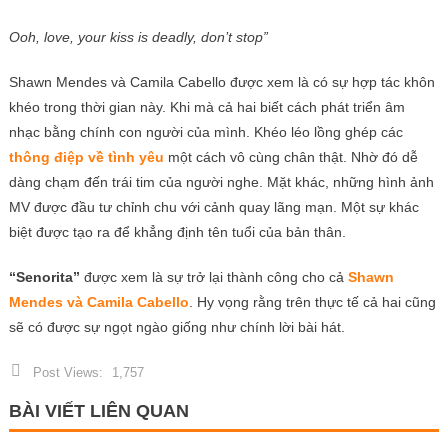
Ooh, love, your kiss is deadly, don’t stop”
Shawn Mendes và Camila Cabello được xem là có sự hợp tác khôn
khéo trong thời gian này. Khi mà cả hai biết cách phát triển âm
nhạc bằng chính con người của mình. Khéo léo lồng ghép các
thông điệp về tình yêu
một cách vô cùng chân thật. Nhờ đó dễ
dàng chạm đến trái tim của người nghe. Mặt khác, những hình ảnh
MV được đầu tư chỉnh chu với cảnh quay lãng mạn. Một sự khác
biệt được tạo ra để khẳng định tên tuổi của bản thân.
“Senorita”
được xem là sự trở lại thành công cho cả
Shawn
Mendes và Camila Cabello
. Hy vọng rằng trên thực tế cả hai cũng
sẽ có được sự ngọt ngào giống như chính lời bài hát.
Post Views:
1,757
BÀI VIẾT LIÊN QUAN