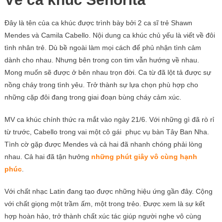
Đây là tên của ca khúc được trình bày bởi 2 ca sĩ trẻ Shawn
Mendes và Camila Cabello. Nội dung ca khúc chủ yếu là viết về đôi
tình nhân trẻ. Dù bề ngoài làm mọi cách để phủ nhận tình cảm
dành cho nhau. Nhưng bên trong con tim vẫn hướng về nhau.
Mong muốn sẽ được ở bên nhau trọn đời. Ca từ đã lột tả được sự
nồng cháy trong tình yêu. Trở thành sự lựa chọn phù hợp cho
những cặp đôi đang trong giai đoạn bùng cháy cảm xúc.
MV ca khúc chính thức ra mắt vào ngày 21/6. Với những gì đã rò rỉ
từ trước, Cabello trong vai một cô gái phục vụ bàn Tây Ban Nha.
Tình cờ gặp được Mendes và cả hai đã nhanh chóng phải lòng
nhau. Cả hai đã tận hưởng
những phút giây vô cùng hạnh
phúc
.
Với chất nhạc Latin đang tạo được những hiệu ứng gần đây. Cộng
với chất giọng một trầm ấm, một trong trẻo. Được xem là sự kết
hợp hoàn hảo, trở thành chất xúc tác giúp người nghe vô cùng