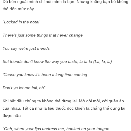
Dù bên ngoài mình chỉ nói mình là bạn. Nhưng không bạn bè không
thể đến mức này.
“Locked in the hotel
There’s just some things that never change
You say we’re just friends
But friends don’t know the way you taste, la-la-la (La, la, la)
‘Cause you know it’s been a long time coming
Don’t ya let me fall, oh”
Khi bắt đầu chúng ta không thể dừng lại. Mở đôi môi, cởi quần áo
của nhau. Tất cả như là liều thuốc độc khiến ta chẳng thể dừng lại
được nữa.
“Ooh, when your lips undress me, hooked on your tongue