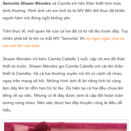
Senorita Shawn Mendes
và Camila trở nên thân thiết hơn mức
bình thường. Hình ảnh chị em tình tứ từ MV đến đời thực đã khiến
người hâm mộ đứng ngồi không yên.
Trên thực tế, mối quan hệ của cả hai đã có từ rất lâu trước đây. Tuy
nhiên phải kể từ khi ra mắt MV “Senorita” thì
sự ngọt ngào của cả
hai mới lên cao trào
.
Shawn Mendes chỉ kém Camila Cabello 1 tuổi, cặp chị em đã thân
thiết từ trước. Shawn Mendes gọi Camila Cabello với cái tên thân
thiết là Camilita. Và cả hai thường xuyên nói lời có cánh về nhau
ngay trên mạng xã hội. Những hình ảnh đi ăn riêng tình tứ càng
làm dấy lên tin đồn hẹn hò từ lâu. Dù hiện tại cả hai đều chưa lên
tiếng về sự việc. Nhưng có lẽ đây được xem là cặp đôi hoàn toàn
tương xứng nhau. Nên việc được fan đẩy thuyền cũng là điều dễ
hiểu.