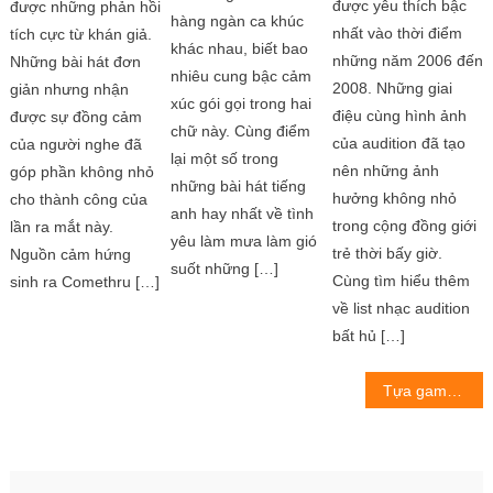
được yêu thích bậc
được những phản hồi
hàng ngàn ca khúc
nhất vào thời điểm
tích cực từ khán giả.
khác nhau, biết bao
những năm 2006 đến
Những bài hát đơn
nhiêu cung bậc cảm
2008. Những giai
giản nhưng nhận
xúc gói gọi trong hai
điệu cùng hình ảnh
được sự đồng cảm
chữ này. Cùng điểm
của audition đã tạo
của người nghe đã
lại một số trong
nên những ảnh
góp phần không nhỏ
những bài hát tiếng
hưởng không nhỏ
cho thành công của
anh hay nhất về tình
trong cộng đồng giới
lần ra mắt này.
yêu làm mưa làm gió
trẻ thời bấy giờ.
Nguồn cảm hứng
suốt những […]
Cùng tìm hiểu thêm
sinh ra Comethru […]
về list nhạc audition
bất hủ […]
Post
Tựa game chiến đấu theo điệu nhạc Rhythm Sprout công bố điểm ra mắt
navigation