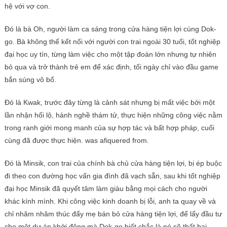
hệ với vợ con.
Đó là bà Oh, người làm ca sáng trong cửa hàng tiện lợi cùng Dok-
go. Bà không thể kết nối với người con trai ngoài 30 tuổi, tốt nghiệp
đại học uy tín, từng làm việc cho một tập đoàn lớn nhưng tự nhiên
bỏ qua và trở thành trẻ em để xác định, tối ngày chỉ vào đầu game
bắn súng vô bổ.
Đó là Kwak, trước đây từng là cảnh sát nhưng bị mất việc bởi một
lần nhận hối lộ, hành nghề thám tử, thực hiện những công việc nằm
trong ranh giới mong manh của sự hợp tác và bất hợp pháp, cuối
cùng đã được thực hiện. was afiquered from.
Đó là Minsik, con trai của chính bà chủ cửa hàng tiện lợi, bị ép buộc
đi theo con đường học vấn gia đình đã vạch sẵn, sau khi tốt nghiệp
đại học Minsik đã quyết tâm làm giàu bằng mọi cách cho người
khác kính mình. Khi công việc kinh doanh bị lỗi, anh ta quay về và
chỉ nhăm nhăm thúc đẩy mẹ bán bỏ cửa hàng tiện lợi, để lấy đầu tư
cho một dự án khởi động mà Dok-go biết chắc là nó sẽ thất bại.