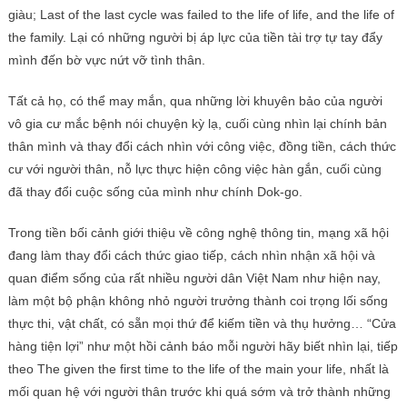
giàu; Last of the last cycle was failed to the life of life, and the life of
the family. Lại có những người bị áp lực của tiền tài trợ tự tay đẩy
mình đến bờ vực nứt vỡ tình thân.
Tất cả họ, có thể may mắn, qua những lời khuyên bảo của người
vô gia cư mắc bệnh nói chuyện kỳ ​​lạ, cuối cùng nhìn lại chính bản
thân mình và thay đổi cách nhìn với công việc, đồng tiền, cách thức
cư với người thân, nỗ lực thực hiện công việc hàn gắn, cuối cùng
đã thay đổi cuộc sống của mình như chính Dok-go.
Trong tiền bối cảnh giới thiệu về công nghệ thông tin, mạng xã hội
đang làm thay đổi cách thức giao tiếp, cách nhìn nhận xã hội và
quan điểm sống của rất nhiều người dân Việt Nam như hiện nay,
làm một bộ phận không nhỏ người trưởng thành coi trọng lối sống
thực thi, vật chất, có sẵn mọi thứ để kiếm tiền và thụ hưởng… “Cửa
hàng tiện lợi” như một hồi cảnh báo mỗi người hãy biết nhìn lại, tiếp
theo The given the first time to the life of the main your life, nhất là
mối quan hệ với người thân trước khi quá sớm và trở thành những