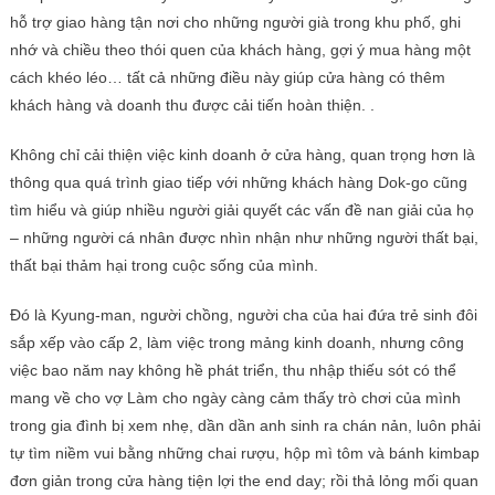
hỗ trợ giao hàng tận nơi cho những người già trong khu phố, ghi
nhớ và chiều theo thói quen của khách hàng, gợi ý mua hàng một
cách khéo léo… tất cả những điều này giúp cửa hàng có thêm
khách hàng và doanh thu được cải tiến hoàn thiện. .
Không chỉ cải thiện việc kinh doanh ở cửa hàng, quan trọng hơn là
thông qua quá trình giao tiếp với những khách hàng Dok-go cũng
tìm hiểu và giúp nhiều người giải quyết các vấn đề nan giải của họ
– những người cá nhân được nhìn nhận như những người thất bại,
thất bại thảm hại trong cuộc sống của mình.
Đó là Kyung-man, người chồng, người cha của hai đứa trẻ sinh đôi
sắp xếp vào cấp 2, làm việc trong mảng kinh doanh, nhưng công
việc bao năm nay không hề phát triển, thu nhập thiếu sót có thể
mang về cho vợ Làm cho ngày càng cảm thấy trò chơi của mình
trong gia đình bị xem nhẹ, dần dần anh sinh ra chán nản, luôn phải
tự tìm niềm vui bằng những chai rượu, hộp mì tôm và bánh kimbap
đơn giản trong cửa hàng tiện lợi the end day; rồi thả lỏng mối quan