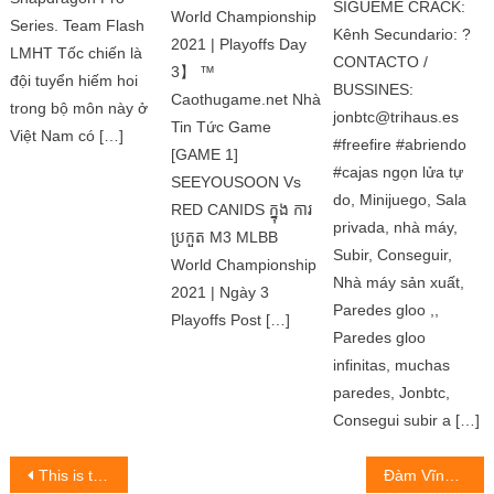
SÍGUEME CRACK:
Việt Nam có […]
World Championship
Kênh Secundario: ?
2021 | Playoffs Day
CONTACTO /
3】 ™
BUSSINES:
Caothugame.net Nhà
jonbtc@trihaus.es
Tin Tức Game
#freefire #abriendo
[GAME 1]
#cajas ngọn lửa tự
SEEYOUSOON Vs
do, Minijuego, Sala
RED CANIDS ក្នុង ការ
privada, nhà máy,
ប្រកួត M3 MLBB
Subir, Conseguir,
World Championship
Nhà máy sản xuất,
2021 | Ngày 3
Paredes gloo ,,
Playoffs Post […]
Paredes gloo
infinitas, muchas
paredes, Jonbtc,
Consegui subir a […]
Post
This is the way people are done the ước mơ ‘điều khiển’ đồng tiền
Đàm Vĩnh Hưng – Nam ca sĩ si tình nhất showbiz Việt