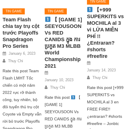
trước Playoffs
TIN GAME
Snapdragon
【+999
TIN GAME
Pro Series
SUPERKITS vs
【 [GAME 1]
January 6, 2023
MOCHILA al 3
SEEYOUSOON
Thuy Chi
vi LỬA MIỄN
Vs RED
PHÍ !!
Rate this post Team
CANIDS ក្នុង ការ
¿Entraran?
ប្រកួត M3 MLBB
Flash LMHT Tốc
#shorts
World
chiến có một năm
#freefire
Championship
2022 rực rỡ thành
2021
công, tuy nhiên, bộ
January 14, 2023
đôi tuyển thủ trụ cột
Thuy Chi
January 10, 2023
Coyote và Empty vẫn
Rate this post [+999
Thuy Chi
rời bỏ trước Playoffs
SUPERKITS vs
Snapdragon Pro
Rate this post
【
MOCHILA al 3 en
Series. Team Flash
[GAME 1]
FREE FIRE!!
LMHT Tốc chiến là
SEEYOUSOON Vs
¿entraran? #shorts
đội tuyển hiếm hoi
RED CANIDS ក្នុង ការ
#freefire – Jonbtc
trong bộ môn này ở
ប្រកួត M3 MLBB