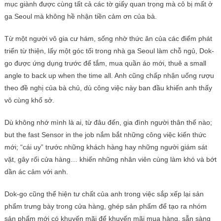
mục giành được cùng tất cả các tờ giấy quan trọng mà cô bị mất ở
ga Seoul mà không hề nhận tiền cảm ơn của bà.
Từ một người vô gia cư hám, sống nhờ thức ăn của các điểm phát
triển từ thiện, lấy một góc tối trong nhà ga Seoul làm chỗ ngủ, Dok-
go được ứng dụng trước để tắm, mua quần áo mới, thuê a small
angle to back up when the time all. Anh cũng chấp nhận uống rượu
theo đề nghị của bà chủ, dù công việc này ban đầu khiến anh thấy
vô cùng khổ sở.
Dù không nhớ mình là ai, từ đâu đến, gia đình người thân thế nào;
but the fast Sensor in the job nắm bắt những công việc kiến ​​thức
mới; “cái uy” trước những khách hàng hay những người giám sát
vặt, gây rối cửa hàng… khiến những nhân viên cùng làm khó và bớt
dần ác cảm với anh.
Dok-go cũng thể hiện tư chất của anh trong việc sắp xếp lại sản
phẩm trưng bày trong cửa hàng, ghép sản phẩm để tạo ra nhóm
sản phẩm mới có khuyến mãi để khuyến mãi mua hàng, sẵn sàng