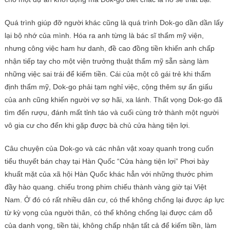
Quá trình giúp đỡ người khác cũng là quá trình Dok-go dần dần lấy
lại bộ nhớ của mình. Hóa ra anh từng là bác sĩ thẩm mỹ viện,
nhưng công việc ham hư danh, đề cao đồng tiền khiến anh chấp
nhận tiếp tay cho một viện trưởng thuật thẩm mỹ sẵn sàng làm
những việc sai trái để kiếm tiền. Cái của một cô gái trẻ khi thẩm
định thẩm mỹ, Dok-go phải tạm nghỉ việc, cộng thêm sự ẩn giấu
của anh cũng khiến người vợ sợ hãi, xa lánh. Thất vọng Dok-go đã
tìm đến rượu, đánh mất tỉnh táo và cuối cùng trở thành một người
vô gia cư cho đến khi gặp được bà chủ cửa hàng tiện lợi.
Câu chuyện của Dok-go và các nhân vật xoay quanh trong cuốn
tiểu thuyết bán chạy tại Hàn Quốc “Cửa hàng tiện lợi” Phơi bày
khuất mặt của xã hội Hàn Quốc khác hẳn với những thước phim
đầy hào quang. chiếu trong phim chiếu thành vàng giờ tại Việt
Nam. Ở đó có rất nhiều dân cư, có thể không chống lại được áp lực
từ kỳ vọng của người thân, có thể không chống lại được cám dỗ
của danh vọng, tiền tài, không chấp nhận tất cả để kiếm tiền, làm