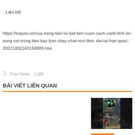
Liên kết.
https://toquoc.vn/cua-hang-tien-loi-bat-tien-cuon-sach-canh-tinh-loi-
song-coi-trong-tien-bac-ban-chay-nhat-moi-thoi- dai-tai-han-quoc-
20221002160150089.htm
Post Views:
1,168
BÀI VIẾT LIÊN QUAN
TIN GAME
Team Flash
chia tay trụ cột