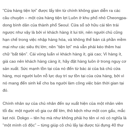
“Cửa hàng tiện lợi” được lấy tên từ chính không gian diễn ra các
câu chuyện – một cửa hàng tiện lợi Luôn ở khu phố nhỏ Cheongpa-
dong bình dân của thành phố Seoul. Cửa sổ sở hữu cái tên trái
ngược như vậy là bởi vì khách hàng ít lui tới, nên người chủ cũng
hạn chế trong việc nhập hàng hóa, và không thể bán cả phần mềm
mại như các siêu thị lớn; nên “tiện lợi” mà vẫn phải kéo thêm hai
chữ “bất tiện”. Cái vòng luẩn vì khách hàng ít, giá cao; Vì hàng ít,
giá cao nên khách hàng càng ít, hãy đặt hàng luôn ở trong nguy cơ
sản xuất. Sức mạnh tồn tại của nó đến từ bác ái của bà chủ cửa
hàng, mọi người luôn nỗ lực duy trì sự tồn tại của cửa hàng, bởi vì
nó mang đến sinh kế cho ba người làm công việc bán thời gian tại
đó.
Chính nhân sự của chủ nhân đến sự xuất hiện của một nhân viên
tối đa: một người vô gia cư để lớn, thô kệch như một con gấu, mắc
kẹt nói. Dokgo – tên họ mà như không phải họ tên vì nó có nghĩa là
“một mình cô độc” – từng giúp cô chủ lấy lại được túi đựng 40 thư