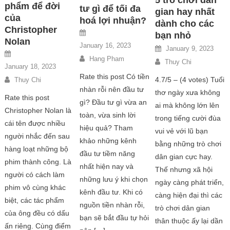
phẩm để đời
tư gì để tối đa
gian hay nhất
của
hoá lợi nhuận?
dành cho các
Christopher
bạn nhỏ
Nolan
January 16, 2023
January 9, 2023
Hang Pham
Thuy Chi
January 18, 2023
Rate this post Có tiền
4.7/5 – (4 votes) Tuổi
Thuy Chi
nhàn rỗi nên đầu tư
thơ ngày xưa không
Rate this post
gì? Đầu tư gì vừa an
ai mà không lớn lên
Christopher Nolan là
toàn, vừa sinh lời
trong tiếng cười đùa
cái tên được nhiều
hiệu quả? Tham
vui vẻ với lũ bạn
người nhắc đến sau
khảo những kênh
bằng những trò chơi
hàng loạt những bộ
đầu tư tiềm năng
dân gian cực hay.
phim thành công. Là
nhất hiện nay và
Thế nhưng xã hội
người có cách làm
những lưu ý khi chọn
ngày càng phát triển,
phim vô cùng khác
kênh đầu tư. Khi có
càng hiện đại thì các
biệt, các tác phẩm
nguồn tiền nhàn rỗi,
trò chơi dân gian
của ông đều có dấu
bạn sẽ bắt đầu tự hỏi
thân thuộc ấy lại dần
ấn riêng. Cùng điểm