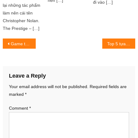
nên […]
đi vào […]
lại những tác phẩm
làm nên cái tên
Christopher Nolan.
The Prestige – […]
Post
Game thủ Việt 15 năm gắn bó Thiên Long Bát Bộ
Top 5 tựa game kinh dị đáng mong chờ nhất trong năm 2023
navigation
Leave a Reply
Your email address will not be published.
Required fields are
marked
*
Comment
*