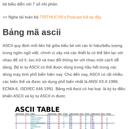
bit biểu diễn với 7 số nhị phân.
=> Nghe tải toàn bộ
TRITHUCVN’s Podcast full tại đây
Bảng mã ascii
ASCII quy định mối liên hệ giữa kiểu bit với các kí hiệu/biểu tượng
trong ngôn ngữ viết, chính vì vậy mà các thiết bị có thể liên lạc với
nhau để xử lí, lưu trữ và trao đổi thông tin với nhau một cách dễ
dàng. Bộ kí tự ASCII có thể được dùng trong hầu hết trong các
dòng máy tính phổ biến hiện nay. Cho đến nay, ASCII có rất nhiều
các biến thể và được sử dụng phổ biến nhất là ANSI X3.4-1986,
ECMA-6, ISO/IEC 646:1991. Bảng mã Ascii có hai loại là ký tự điều
khiển ASCII và ký tự ASCII in được.