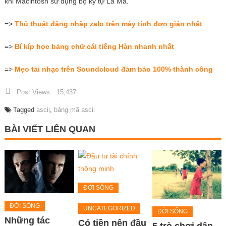
khi Macintosh sử dụng bộ ký tự La Mã.
=>
Thủ thuật đăng nhập zalo trên máy tính đơn giản nhất
=>
Bí kíp học bảng chữ cái tiếng Hàn nhanh nhất
=>
Mẹo tải nhạc trên Soundcloud đảm bảo 100% thành công
Post Views:
15,437
Tagged
ascii
,
bảng mã ascii
BÀI VIẾT LIÊN QUAN
ĐỜI SỐNG
ĐỜI SỐNG
UNCATEGORIZED
ĐỜI SỐNG
Những tác
Có tiền nên đầu
5 trò chơi dân