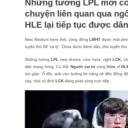
Những tưởng LPL mới có 
chuyện liên quan qua ngô
HLE lại tiếp tục được dâ
New Medium here thôi, cộng đồng
LMHT
được một phen
tuyển thủ IW ‘xử lý’. Chưa được đánh dấu, this tuyển th
Những tưởng
LPL
new drama, new here, right
LCK,
câu
dân mạng hóng. Cụ thể,
Người cai trị
cùng
Vsta
of
HL
tức giận. Ổ đĩa, anh còn buông lời nặng nề đến đồng độ
này, nhà vô địch
LCK
đang phát sóng trực tiếp.