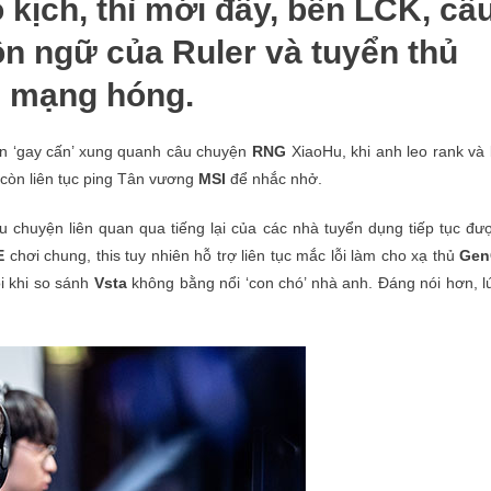
kịch, thì mới đây, bên LCK, câ
n ngữ của Ruler và tuyển thủ
n mạng hóng.
 ‘gay cấn’ xung quanh câu chuyện
RNG
XiaoHu, khi anh leo rank và 
ủ còn liên tục ping Tân vương
MSI
để nhắc nhở.
 chuyện liên quan qua tiếng lại của các nhà tuyển dụng tiếp tục đư
E
chơi chung, this tuy nhiên hỗ trợ liên tục mắc lỗi làm cho xạ thủ
Ge
i khi so sánh
Vsta
không bằng nổi ‘con chó’ nhà anh. Đáng nói hơn, l