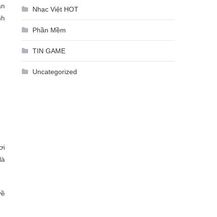
àn
Nhạc Việt HOT
nh
Phần Mềm
TIN GAME
Uncategorized
ơi
là
về