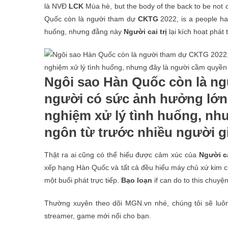
là NVĐ
LCK
Mùa hè, but the body of the back to be not 
Quốc còn là người tham dự
CKTG
2022, is a people hav
huống, nhưng đằng này
Người cai trị
lại kích hoạt phát 
Ngôi sao Hàn Quốc còn là ng
người có sức ảnh hưởng lớn 
nghiệm xử lý tình huống, như
ngôn từ trước nhiều người gi
Thật ra ai cũng có thể hiểu được cảm xúc của
Người ca
xếp hạng Hàn Quốc và tất cả đều hiểu máy chủ xứ kim c
một buổi phát trực tiếp.
Bạo loạn
if can do to this chuyệ
Thường xuyên theo dõi MGN.vn nhé, chúng tôi sẽ luôn 
streamer, game mới nổi cho bạn.