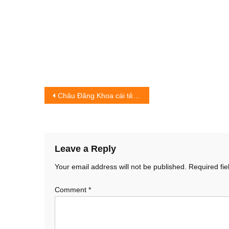
Post
Châu Đăng Khoa cái tên được kỳ vọng sẽ tạo nên làn sóng làm mới V-pop
navigation
Leave a Reply
Your email address will not be published.
Required fi
Comment
*