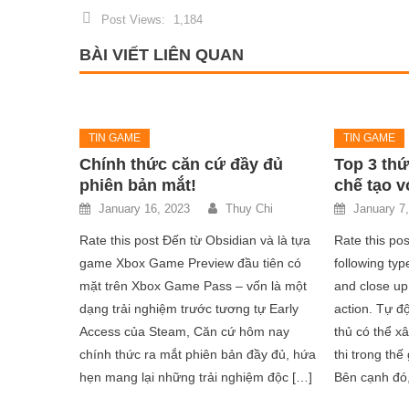
Post Views:
1,184
BÀI VIẾT LIÊN QUAN
TIN GAME
TIN GAME
Chính thức căn cứ đầy đủ
Top 3 th
phiên bản mắt!
chế tạo 
January 16, 2023
Thuy Chi
January 7
Rate this post Đến từ Obsidian và là tựa
Rate this pos
game Xbox Game Preview đầu tiên có
following typ
mặt trên Xbox Game Pass – vốn là một
and close up
dạng trải nghiệm trước tương tự Early
action. Tự 
Access của Steam, Căn cứ hôm nay
thủ có thể xâ
chính thức ra mắt phiên bản đầy đủ, hứa
thi trong thế
hẹn mang lại những trải nghiệm độc […]
Bên cạnh đó,