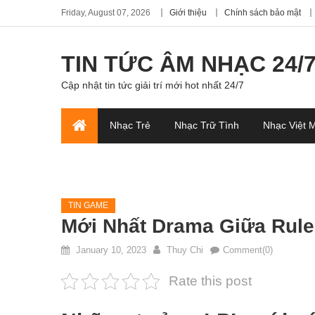
Friday, August 07, 2026
Giới thiệu
Chính sách bảo mật
TIN TỨC ÂM NHẠC 24/
Cập nhật tin tức giải trí mới hot nhất 24/7
Nhạc Trẻ
Nhạc Trữ Tình
Nhạc Việt 
TIN GAME
Mới Nhất Drama Giữa Rule
January 10, 2023
Thuy Chi
Comment(0)
Rate this post