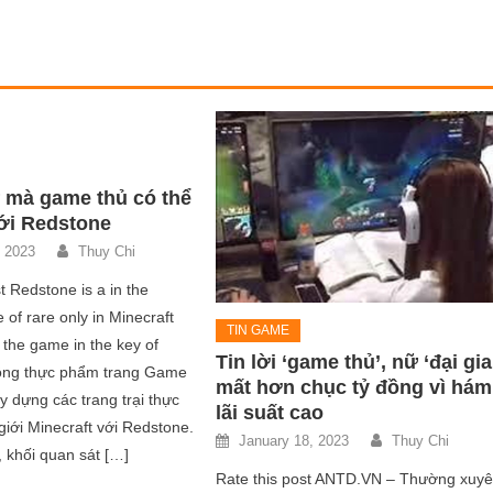
ứ mà game thủ có thể
với Redstone
, 2023
Thuy Chi
t Redstone is a in the
e of rare only in Minecraft
TIN GAME
 the game in the key of
Tin lời ‘game thủ’, nữ ‘đại gia
động thực phẩm trang Game
mất hơn chục tỷ đồng vì hám
y dựng các trang trại thực
lãi suất cao
 giới Minecraft với Redstone.
January 18, 2023
Thuy Chi
 khối quan sát […]
Rate this post ANTD.VN – Thường xuy