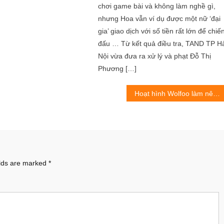
chơi game bài và không làm nghề gì,
nhưng Hoa vẫn ví dụ được một nữ ‘đại
gia’ giao dịch với số tiền rất lớn để chiế
đấu … Từ kết quả điều tra, TAND TP H
Nội vừa đưa ra xử lý và phạt Đỗ Thị
Phương […]
Hoạt hình Wolfoo làm nên những kỳ tích chưa từng có trong lịch sử hoạt động hình Việt
elds are marked
*