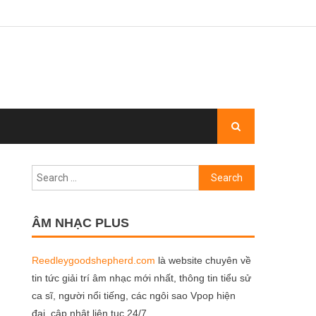
Search
for:
ÂM NHẠC PLUS
Reedleygoodshepherd.com
là website chuyên về
tin tức giải trí âm nhạc mới nhất, thông tin tiểu sử
ca sĩ, người nổi tiếng, các ngôi sao Vpop hiện
đại, cập nhật liên tục 24/7.