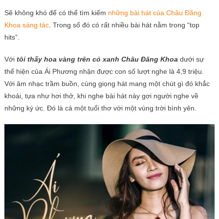
Sẽ không khó để có thể tìm kiếm
những bài hát của Châu Đăng
Khoa sáng tác
.
Trong số đó có rất nhiều bài hát nằm trong “top
hits”.
Với
tôi thấy hoa vàng trên cỏ xanh Châu Đăng Khoa
dưới sự
thể hiện của Ái Phương nhận được con số lượt nghe là 4,9 triệu.
Với âm nhạc trầm buồn, cùng giọng hát mang một chút gì đó khắc
khoải, tựa như hơi thở, khi nghe bài hát này gợi người nghe về
những ký ức. Đó là cả một tuổi thơ với một vùng trời bình yên.