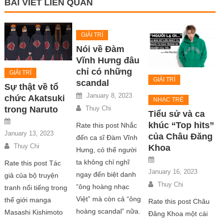
BÀI VIẾT LIÊN QUAN
GIẢI TRÍ
Nói về Đàm
Vĩnh Hưng đâu
chỉ có những
GIẢI TRÍ
GIẢI TRÍ
scandal
Sự thật về tổ
January 8, 2023
chức Akatsuki
NHẠC TRẺ
Thuy Chi
trong Naruto
Tiểu sử và ca
khúc “Top hits”
Rate this post Nhắc
January 13, 2023
của Châu Đăng
đến ca sĩ Đàm Vĩnh
Thuy Chi
Khoa
Hưng, có thể người
ta không chỉ nghĩ
Rate this post Tác
January 16, 2023
ngay đến biệt danh
giả của bộ truyện
Thuy Chi
“ông hoàng nhạc
tranh nổi tiếng trong
Việt” mà còn cả “ông
thế giới manga
Rate this post Châu
hoàng scandal” nữa.
Masashi Kishimoto
Đăng Khoa một cái