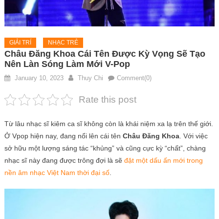
GIẢI TRÍ
NHẠC TRẺ
Châu Đăng Khoa Cái Tên Được Kỳ Vọng Sẽ Tạo
Nên Làn Sóng Làm Mới V-Pop
January 10, 2023
Thuy Chi
Comment(0)
Rate this post
Từ lâu nhạc sĩ kiêm ca sĩ không còn là khái niệm xa lạ trên thế giới.
Ở Vpop hiện nay, đang nổi lên cái tên
Châu Đăng Khoa
. Với việc
sở hữu một lượng sáng tác “khủng” và cũng cực kỳ “chất”, chàng
nhạc sĩ này đang được trông đợi là sẽ
đặt một dấu ấn mới trong
nền âm nhạc Việt Nam thời đại số
.