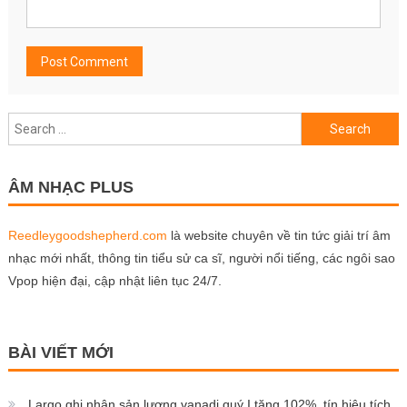
Search
for:
ÂM NHẠC PLUS
Reedleygoodshepherd.com
là website chuyên về tin tức giải trí âm
nhạc mới nhất, thông tin tiểu sử ca sĩ, người nổi tiếng, các ngôi sao
Vpop hiện đại, cập nhật liên tục 24/7.
BÀI VIẾT MỚI
Largo ghi nhận sản lượng vanadi quý I tăng 102%, tín hiệu tích