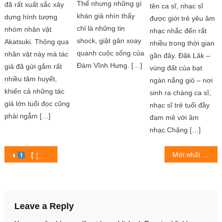
Thế nhưng những gì
đã rất xuất sắc xây
tên ca sĩ, nhạc sĩ
khán giả nhìn thấy
dựng hình tượng
được giới trẻ yêu âm
chỉ là những tin
nhóm nhân vật
nhạc nhắc đến rất
shock, giật gân xoay
Akatsuki. Thông qua
nhiều trong thời gian
quanh cuộc sống của
nhân vật này mà tác
gần đây. Đăk Lăk –
Đàm Vĩnh Hưng. […]
giả đã gửi gắm rất
vùng đất của bạt
nhiều tâm huyết,
ngàn nắng gió – nơi
khiến cả những tác
sinh ra chàng ca sĩ,
giả lớn tuổi đọc cũng
nhạc sĩ trẻ tuổi đầy
phải ngẫm […]
đam mê với âm
nhạc.Chặng […]
Post
Mới nhất drama giữa Ruler và tuyển thủ HLE
【 [GAME 1] SEEYOUSOON Vs RED CANIDS ក្នុង ការប្រកួត M3 MLBB World Championship 2021
navigation
Leave a Reply