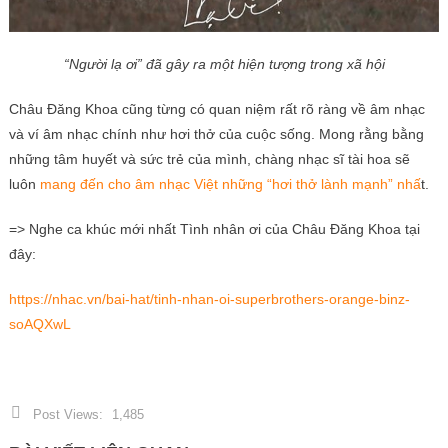
“Người lạ ơi” đã gây ra một hiện tượng trong xã hội
Châu Đăng Khoa
cũng từng có quan niệm rất rõ ràng về âm nhạc
và ví âm nhạc chính như hơi thở của cuộc sống. Mong rằng bằng
những tâm huyết và sức trẻ của mình, chàng nhạc sĩ tài hoa sẽ
luôn
mang đến cho âm nhạc Việt những “hơi thở lành mạnh” nhấ
t.
=> Nghe ca khúc mới nhất Tình nhân ơi của Châu Đăng Khoa tại
đây:
https://nhac.vn/bai-hat/tinh-nhan-oi-superbrothers-orange-binz-
soAQXwL
Post Views:
1,485