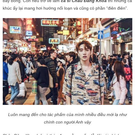
bay bổng. Còn nếu trở về làm
ca sĩ Châu Đăng Khoa
thì những ca
khúc ấy lại mang hơi hướng nổi loạn và cũng có phần “điên điên”.
Luôn mang đến cho tác phẩm của mình nhiều điều mới lạ như
chính con người Anh vậy