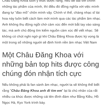
Châu Đăng Khoa luôn ý thức được rằng, nếu dễ dãi với chính
những tác phẩm của mình, thì điều đó đồng nghĩa với việc mình
đang tự “đào mồ” chôn mình vậy. Chính vì thế, chàng nhạc sĩ tài
hoa này luôn biết cách làm mới mình qua các tác phẩm âm nhạc.
Anh không thụ động ngồi chờ cảm xúc đến mới bắt tay vào sáng
tác, mà anh chủ động tìm kiếm nguồn cảm xúc để viết nhạc. Sẽ
không có chút nghi ngờ gì khi Châu Đăng Khoa
được kỳ vọng là
một trong số những người sẽ định hình nền âm nhạc Việt Nam
Một Châu Đăng Khoa với
những bản top hits được công
chúng đón nhận tích cực
Nếu không phải là fan sành âm nhạc, người ta sẽ không thể biết
rằng “
Châu Đăng Khoa anh đi tìm em
” lại là chủ nhân của rất
nhiều ca khúc được những cái tên đình đám như Bằng Kiều, Hồ
Ngọc Hà, Kyo York trình bày.