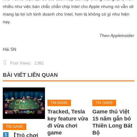
nhiều như việc bán chắc chắn chip Intel cho Apple nhưng nó vẫn sẽ
mang lại lợi ích kinh doanh cho Intel, hơn là không có gì như hiện
nay.
Theo Appleinsider
Hải SN
Post Views:
2,861
BÀI VIẾT LIÊN QUAN
TIN GAME
TIN GAME
Tracked, Tesla
Game thủ Việt
key feature vừa
15 năm gắn bó
đi vừa chơi
Thiên Long Bát
TIN GAME
game
Bộ
【Trò chơi