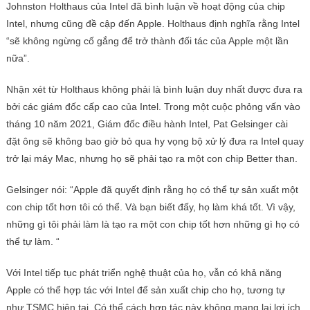
Johnston Holthaus của Intel đã bình luận về hoạt động của chip
Intel, nhưng cũng đề cập đến Apple. Holthaus định nghĩa rằng Intel
“sẽ không ngừng cố gắng để trở thành đối tác của Apple một lần
nữa”.
Nhận xét từ Holthaus không phải là bình luận duy nhất được đưa ra
bởi các giám đốc cấp cao của Intel. Trong một cuộc phỏng vấn vào
tháng 10 năm 2021, Giám đốc điều hành Intel, Pat Gelsinger cài
đặt ông sẽ không bao giờ bỏ qua hy vọng bộ xử lý đưa ra Intel quay
trở lại máy Mac, nhưng họ sẽ phải tạo ra một con chip Better than.
Gelsinger nói: “Apple đã quyết định rằng họ có thể tự sản xuất một
con chip tốt hơn tôi có thể. Và bạn biết đấy, họ làm khá tốt. Vì vậy,
những gì tôi phải làm là tạo ra một con chip tốt hơn những gì họ có
thể tự làm. “
Với Intel tiếp tục phát triển nghệ thuật của họ, vẫn có khả năng
Apple có thể hợp tác với Intel để sản xuất chip cho họ, tương tự
như TSMC hiện tại. Có thể cách hợp tác này không mang lại lợi ích