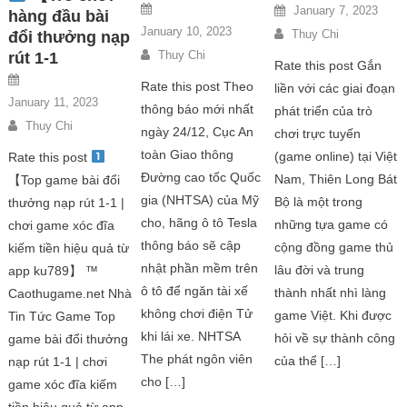
January 7, 2023
hàng đầu bài
January 10, 2023
Thuy Chi
đổi thưởng nạp
Thuy Chi
rút 1-1
Rate this post Gắn
Rate this post Theo
liền với các giai đoạn
January 11, 2023
thông báo mới nhất
phát triển của trò
Thuy Chi
ngày 24/12, Cục An
chơi trực tuyến
toàn Giao thông
(game online) tại Việt
Rate this post
Đường cao tốc Quốc
Nam, Thiên Long Bát
【Top game bài đổi
gia (NHTSA) của Mỹ
Bộ là một trong
thưởng nạp rút 1-1 |
cho, hãng ô tô Tesla
những tựa game có
chơi game xóc đĩa
thông báo sẽ cập
cộng đồng game thủ
kiếm tiền hiệu quả từ
nhật phần mềm trên
lâu đời và trung
app ku789】 ™
ô tô để ngăn tài xế
thành nhất nhì làng
Caothugame.net Nhà
không chơi điện Tử
game Việt. Khi được
Tin Tức Game Top
khi lái xe. NHTSA
hỏi về sự thành công
game bài đổi thưởng
The phát ngôn viên
của thể […]
nạp rút 1-1 | chơi
cho […]
game xóc đĩa kiếm
tiền hiệu quả từ app