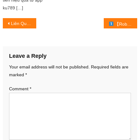
ku789 […]
Post
Liên Quân Mobile: [Hướng dẫn tân thủ]
【Roblox | TRÒ CHƠI ĂN THEO PHIM KIA LEO LÊN THÁP PHÁT THANH SIÊU CAO NHƯNG MÉO AI CỨU – Rơi
navigation
Leave a Reply
Your email address will not be published.
Required fields are
marked
*
Comment
*