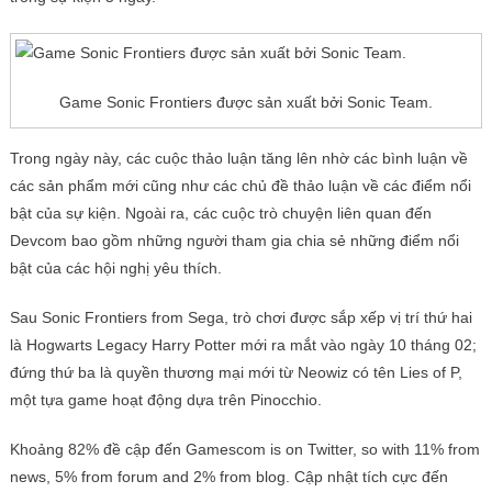
Game Sonic Frontiers được sản xuất bởi Sonic Team.
Trong ngày này, các cuộc thảo luận tăng lên nhờ các bình luận về
các sản phẩm mới cũng như các chủ đề thảo luận về các điểm nổi
bật của sự kiện. Ngoài ra, các cuộc trò chuyện liên quan đến
Devcom bao gồm những người tham gia chia sẻ những điểm nổi
bật của các hội nghị yêu thích.
Sau Sonic Frontiers from Sega, trò chơi được sắp xếp vị trí thứ hai
là Hogwarts Legacy Harry Potter mới ra mắt vào ngày 10 tháng 02;
đứng thứ ba là quyền thương mại mới từ Neowiz có tên Lies of P,
một tựa game hoạt động dựa trên Pinocchio.
Khoảng 82% đề cập đến Gamescom is on Twitter, so with 11% from
news, 5% from forum and 2% from blog. Cập nhật tích cực đến