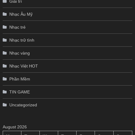
Giải trí
Nhạc Âu Mỹ
Nhạc trẻ
Nhạc trữ tình
Nhạc vàng
Nhạc Việt HOT
Phần Mềm
TIN GAME
Uncategorized
August 2026