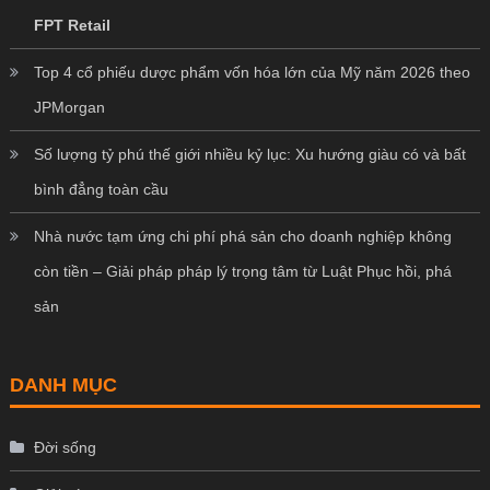
FPT Retail
Top 4 cổ phiếu dược phẩm vốn hóa lớn của Mỹ năm 2026 theo
JPMorgan
Số lượng tỷ phú thế giới nhiều kỷ lục: Xu hướng giàu có và bất
bình đẳng toàn cầu
Nhà nước tạm ứng chi phí phá sản cho doanh nghiệp không
còn tiền – Giải pháp pháp lý trọng tâm từ Luật Phục hồi, phá
sản
DANH MỤC
Đời sống