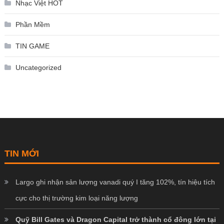
Nhạc Việt HOT
Phần Mềm
TIN GAME
Uncategorized
TIN MỚI
Largo ghi nhận sản lượng vanadi quý I tăng 102%, tín hiệu tích
cực cho thị trường kim loại năng lượng
Quỹ Bill Gates và Dragon Capital trở thành cổ đông lớn tại