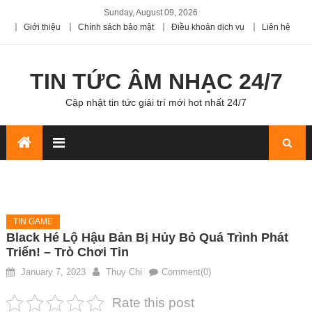
Sunday, August 09, 2026
Giới thiệu
Chính sách bảo mật
Điều khoản dịch vụ
Liên hệ
TIN TỨC ÂM NHẠC 24/7
Cập nhật tin tức giải trí mới hot nhất 24/7
TIN GAME
Black Hé Lộ Hậu Bản Bị Hủy Bỏ Quá Trình Phát
Triển! – Trò Chơi Tin
January 7, 2023
Thuy Chi
Comment(0)
Rate this post