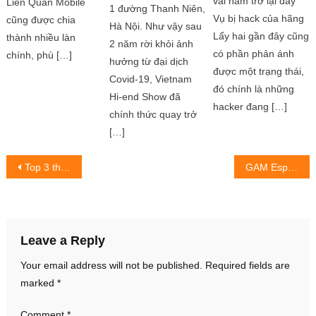
vài năm trở lại đây
Liên Quân Mobile
1 đường Thanh Niên,
Vụ bị hack của hãng
cũng được chia
Hà Nội. Như vậy sau
Lấy hai gần đây cũng
thành nhiều làn
2 năm rời khỏi ảnh
có phần phản ánh
chính, phù […]
hưởng từ đại dịch
được một trạng thái,
Covid-19, Vietnam
đó chính là những
Hi-end Show đã
hacker đang […]
chính thức quay trở
[…]
Post
Top 3 thứ mà game thủ có thể chế tạo với Redstone
GAM Esports chính thức lên đường sang Mỹ, Riot Games làm lại trang hệ thống bị Thần Thoại
navigation
Leave a Reply
Your email address will not be published.
Required fields are
marked
*
Comment
*