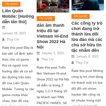
TIN GAME
Liên Quân
Mobile: [Hướng
TIN GAME
TIN GAME
dẫn tân thủ]
Các công ty trò
dàn âm thanh
chơi đang trở
triệu đô tại
January 18, 2023
thành lừa dối
Vietnam Hi-End
lừa đảo mà các
Thuy Chi
Show 2022 Hà
chủ sở hữu tin
Nội
Rate this post Đây là
tặc nhắm đến
January 5, 2023
bài viết ‘cố định’ kiến ​​
January 8, 2023
thức cho cũ game
Thuy Chi
Thuy Chi
thủ và người mới
Rate this post Triển
Rate this post Những
hướng dẫn về cơ sở
lãm Vietnam Hi-end
công ty trò chơi đang
làn đường trên bản
Show 2022 tại Hà Nội
trở thành một trò lừa
đồ của Liên Quân
sẽ diễn ra trong 3
dối đối với nhóm
Mobile. Tương tự các
ngày 1-2-3 tháng 10
hacker tấn công và
game moba khác
tại khách sạn PAN
lợi nhuận trong một
nhau, bản đồ của
PACIFIC HANOI, Số