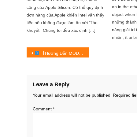
an in the oth
công của Apple Silicon. Có thể quy định
object when 
đơn hàng của Apple khiến Intel vẫn thấy
những thành 
tiếc nếu không được làm ăn với ‘Táo
năng giải trí
khuyết’. Chúng tôi đều xác định […]
nhiên, ít ai 
Post
【Hướng Dẫn MOD Skin Liên Quân Có Hiệu Ứng Ứng Dụng Mới Nhất Mùa 24 Phiên Bản Full Skin
navigation
Leave a Reply
Your email address will not be published.
Required fi
Comment
*