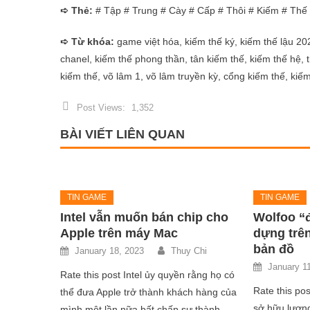
➪ Thẻ:
# Tập # Trung # Cày # Cấp # Thôi # Kiếm # Thế
➪ Từ khóa:
game việt hóa, kiếm thế ký, kiếm thế lậu 20
chanel, kiếm thế phong thần, tân kiếm thế, kiếm thế hệ, t
kiếm thế, võ lâm 1, võ lâm truyền kỳ, cổng kiếm thế, kiế
Post Views:
1,352
BÀI VIẾT LIÊN QUAN
TIN GAME
TIN GAME
Intel vẫn muốn bán chip cho
Wolfoo “
Apple trên máy Mac
dựng trên
bản đồ
January 18, 2023
Thuy Chi
January 1
Rate this post Intel ủy quyền rằng họ có
Rate this pos
thể đưa Apple trở thành khách hàng của
sở hữu lượng
mình một lần nữa bất chấp sự thành