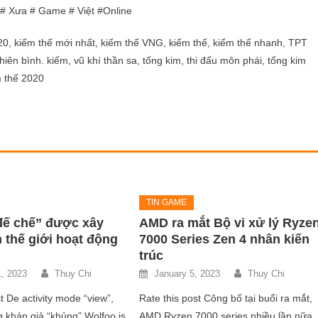
 # Xưa # Game # Việt #Online
20, kiếm thế mới nhất, kiếm thế VNG, kiếm thế, kiếm thế nhanh, TPT
hiên bình. kiếm, vũ khí thần sa, tống kim, thi đấu môn phái, tống kim
m thế 2020
TIN GAME
đế chế” được xây
AMD ra mắt Bộ vi xử lý Ryze
 thế giới hoạt động
7000 Series Zen 4 nhân kiến ​​
trúc
1, 2023
Thuy Chi
January 5, 2023
Thuy Chi
t De activity mode “view”,
Rate this post Công bố tại buổi ra mắt,
 khán giả “khủng” Wolfoo is
AMD Ryzen 7000 series nhiều lần nữa