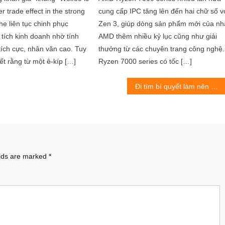
er trade effect in the strong
cung cấp IPC tăng lên đến hai chữ số v
he liên tục chinh phục
Zen 3, giúp dòng sản phẩm mới của nh
tích kinh doanh nhờ tính
AMD thêm nhiều kỷ lục cũng như giải
 tích cực, nhân văn cao. Tuy
thưởng từ các chuyên trang công nghệ.
biết rằng từ một ê-kíp […]
Ryzen 7000 series có tốc […]
Đi tìm bí quyết làm nên đồ họa đậm chất điện ảnh của Thiên Long Bát Bộ 2 VNG
elds are marked
*