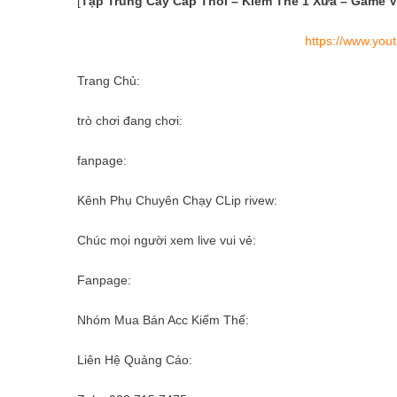
[
Tập Trung Cày Cấp Thôi – Kiếm Thế 1 Xưa – Game Vi
https://www.yo
Trang Chủ:
trò chơi đang chơi:
fanpage:
Kênh Phụ Chuyên Chạy CLip rivew:
Chúc mọi người xem live vui vẻ:
Fanpage:
Nhóm Mua Bán Acc Kiếm Thế:
Liên Hệ Quảng Cáo: