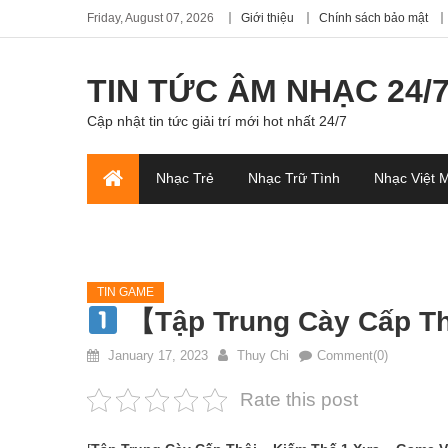
Friday, August 07, 2026
Giới thiệu
Chính sách bảo mật
TIN TỨC ÂM NHẠC 24/
Cập nhật tin tức giải trí mới hot nhất 24/7
Nhạc Trẻ
Nhạc Trữ Tình
Nhạc Việt 
TIN GAME
【Tập Trung Cày Cấp Th
January 17, 2023
Thuy Chi
Comment(0)
Rate this post