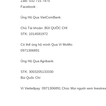
Zalo: 032 715 7475
Facebook :
Ủng Hộ Qua VietComBank:
Chủ Tài khoản: BÙI QUỐC CHI
STK: 1014581972
Có thể ủng hộ mình Qua Ví MoMo:
0971306891
Ủng Hộ Qua Agribank:
STK: 3003205133330
Bùi Quốc Chí
Ví Viettellpay: 0971306891 Chúc Mọi người xem livestre