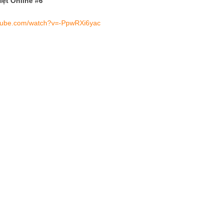
ệt Online #6
utube.com/watch?v=-PpwRXi6yac