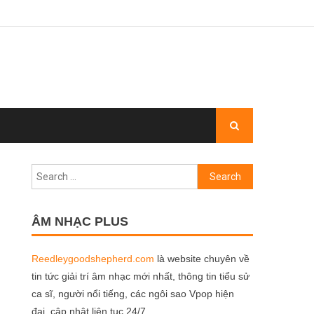
Search
for:
ÂM NHẠC PLUS
Reedleygoodshepherd.com
là website chuyên về
tin tức giải trí âm nhạc mới nhất, thông tin tiểu sử
ca sĩ, người nổi tiếng, các ngôi sao Vpop hiện
đại, cập nhật liên tục 24/7.