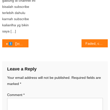
gabung di channel ini
bisalah subscribe
terlebih dahulu
karnah subscribe
kalianlha yg bikin
saya […]
Post
Faded, ca khúc đánh dấu tên tuổi Alan Walker trên nền âm nhạc thế giới
【Hành Tinh Câu Cá – Phần 5: Bùn nước kiếm tiền | Phát trực tiếp câu cá kiếm tiền
navigation
Leave a Reply
Your email address will not be published.
Required fields are
marked
*
Comment
*