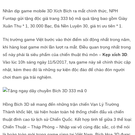
Nhân dịp game mobile 3D Xích Bích ra mắt chính thức, NPH
Funtap gửi tặng độc giả trang 333 bộ mã quà tặng bao gồm Giày
Xuân Thu * 1, 30.000 Bạc, Đá Nền Luyện 30, giá trị ưu tiên * 1.
Thị trường game Việt bước vào thời điểm sôi động nhất trong năm,
khi hàng loạt game mới lần lượt ra mắt. Điều quan trọng nhất trong
số này phải là siêu phẩm của chiến thuật thủ môn –
Kẹp xích 3D
.
Vào lúc 10h sáng ngày 11/5/2017, tựa game này sẽ chính thức cập
nhật, kèm theo đó là những sự kiện độc đáo để chào đón người
chơi tham gia trải nghiệm.
Hồng Bích 3D sẽ mang đến những trận chiến Vạn Lý Trường
Thành khốc liệt, tái hiện hoàn toàn hệ thống chiến đấu và chiến
thuật đỉnh cao từ lịch sử Chiến Quốc. Kết hợp tinh tế giữa 3 thể loại:
Chiến Thuật – Tháp Phòng – Nhập vai vô cùng đặc sắc, có thể nói
là hoàn toàn mới trong game rừng tại Việt Nam, Bích Họa 3D được