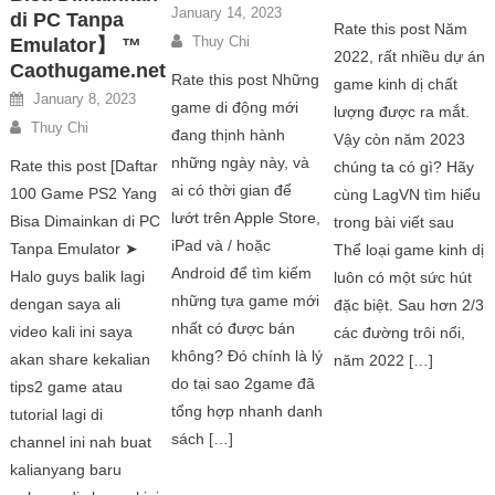
January 14, 2023
di PC Tanpa
Rate this post Năm
Thuy Chi
Emulator】 ™
2022, rất nhiều dự án
Caothugame.net
Rate this post Những
game kinh dị chất
January 8, 2023
game di động mới
lượng được ra mắt.
Thuy Chi
đang thịnh hành
Vậy còn năm 2023
những ngày này, và
Rate this post [Daftar
chúng ta có gì? Hãy
ai có thời gian để
100 Game PS2 Yang
cùng LagVN tìm hiểu
lướt trên Apple Store,
Bisa Dimainkan di PC
trong bài viết sau
iPad và / hoặc
Tanpa Emulator ➤
Thể loại game kinh dị
Android để tìm kiếm
Halo guys balik lagi
luôn có một sức hút
những tựa game mới
dengan saya ali
đặc biệt. Sau hơn 2/3
nhất có được bán
video kali ini saya
các đường trôi nổi,
không? Đó chính là lý
akan share kekalian
năm 2022 […]
do tại sao 2game đã
tips2 game atau
tổng hợp nhanh danh
tutorial lagi di
sách […]
channel ini nah buat
kalianyang baru