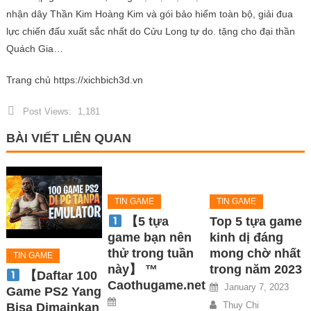
nhận dây Thần Kim Hoàng Kim và gói bảo hiểm toàn bộ, giải đua
lực chiến đấu xuất sắc nhất do Cửu Long tự do. tặng cho đại thần
Quách Gia…
Trang chủ https://xichbich3d.vn
Post Views:
1,181
BÀI VIẾT LIÊN QUAN
TIN GAME
TIN GAME
【5 tựa
Top 5 tựa game
game bạn nên
kinh dị đáng
thử trong tuần
mong chờ nhất
TIN GAME
này】 ™
trong năm 2023
【Daftar 100
Caothugame.net
January 7, 2023
Game PS2 Yang
Thuy Chi
Bisa Dimainkan