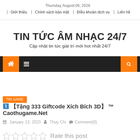
Thursday, August 06, 2026
Giới thiệu
Chính sách bảo mật
Điều khoản dịch vụ
Liên hệ
TIN TỨC ÂM NHẠC 24/7
Cập nhật tin tức giải trí mới hot nhất 24/7
TIN GAME
【Tặng 333 Giftcode Xích Bích 3D】 ™
Caothugame.net
January 13, 2023
Thuy Chi
Comment(0)
Rate this post