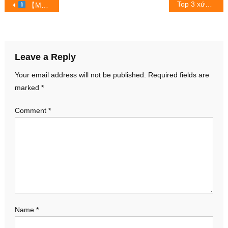
Post
Top 3 xứng đáng cấu trúc để khám phá nhất trong năm 2022
【MMWIN 2022 – App Game Đổi Thưởng Kiếm Tiền Uy Tín Hay Nhất 2022
navigation
Leave a Reply
Your email address will not be published.
Required fields are
marked
*
Comment
*
Name
*