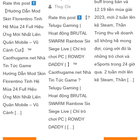
buff trong bản vá
Rate this post
Thuy Chi
12.19 tiền mùa giải
【Hướng Dẫn Mod
2023, mới 2 tuần lên
Rate this post
【?
Skin Florentino Tinh
kệ Steam, Thần
Telugu Gaming |
Hệ Mùa 24 Full Hiệu
Trùng thu về doanh
Hoạt động BRUTAL
Ứng Mới Nhất Liên
số không hề mong
SWARM Rainbow Six
Quân Mobile – Vũ
đợi, cùng với đó là
Siege Live | Chỉ trò
Cánh Cụt】 ™
những trò chơi và
chơi PC | ROWDY
Caothugame.net Nhà
eSports trong 24 giờ
DADDY | 】 ™
Tin Tức Game
qua. 2 tuần mới lên
Caothugame.net Nhà
Hướng Dẫn Mod Skin
kệ Steam, Thần […]
Tin Tức Game ?
Florentino Tinh Hệ
Telugu Gaming |
Mùa 24 Full Hiệu
Hoạt động BRUTAL
Ứng Mới Nhất Liên
SWARM Rainbow Six
Quân Mobile – Vũ
Siege Live | Chỉ trò
Cánh […]
chơi PC | ROWDY
DADDY | […]