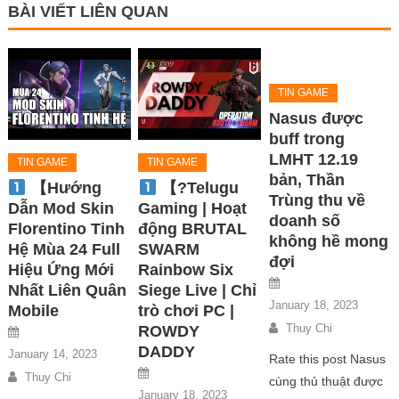
BÀI VIẾT LIÊN QUAN
TIN GAME
Nasus được
buff trong
LMHT 12.19
TIN GAME
TIN GAME
bản, Thần
【Hướng
【?Telugu
Trùng thu về
Dẫn Mod Skin
Gaming | Hoạt
doanh số
Florentino Tinh
động BRUTAL
không hề mong
Hệ Mùa 24 Full
SWARM
đợi
Hiệu Ứng Mới
Rainbow Six
Nhất Liên Quân
Siege Live | Chỉ
January 18, 2023
Mobile
trò chơi PC |
Thuy Chi
ROWDY
DADDY
January 14, 2023
Rate this post Nasus
Thuy Chi
cùng thủ thuật được
January 18, 2023