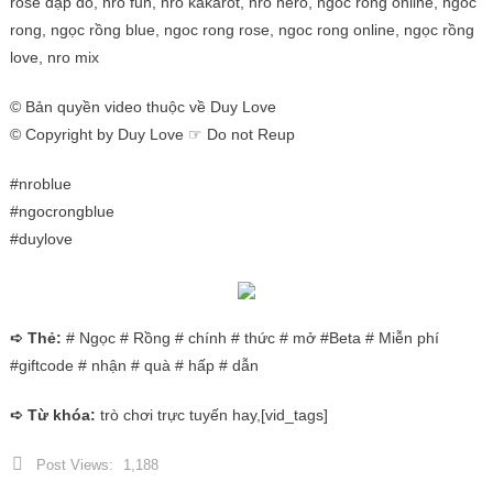
rose đập đồ, nro fun, nro kakarot, nro hero, ngoc rong online, ngoc
rong, ngọc rồng blue, ngoc rong rose, ngoc rong online, ngọc rồng
love, nro mix
© Bản quyền video thuộc về Duy Love
© Copyright by Duy Love ☞ Do not Reup
#nroblue
#ngocrongblue
#duylove
➪ Thẻ:
# Ngọc # Rồng # chính # thức # mở #Beta # Miễn phí
#giftcode # nhận # quà # hấp # dẫn
➪ Từ khóa:
trò chơi trực tuyến hay,[vid_tags]
Post Views:
1,188