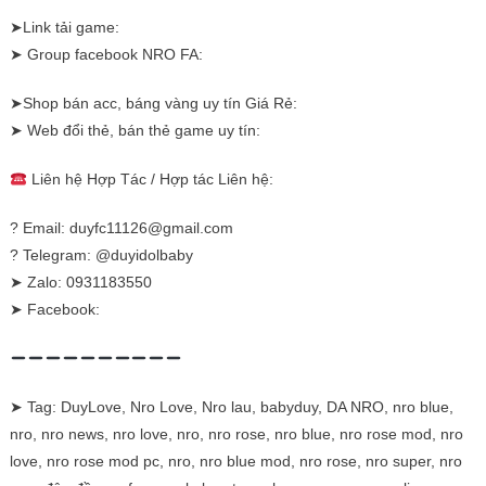
➤Link tải game:
➤ Group facebook NRO FA:
➤Shop bán acc, báng vàng uy tín Giá Rẻ:
➤ Web đổi thẻ, bán thẻ game uy tín:
Liên hệ Hợp Tác / Hợp tác Liên hệ:
? Email:
duyfc11126@gmail.com
? Telegram: @duyidolbaby
➤ Zalo: 0931183550
➤ Facebook:
➤ Tag: DuyLove, Nro Love, Nro lau, babyduy, DA NRO, nro blue,
nro, nro news, nro love, nro, nro rose, nro blue, nro rose mod, nro
love, nro rose mod pc, nro, nro blue mod, nro rose, nro super, nro