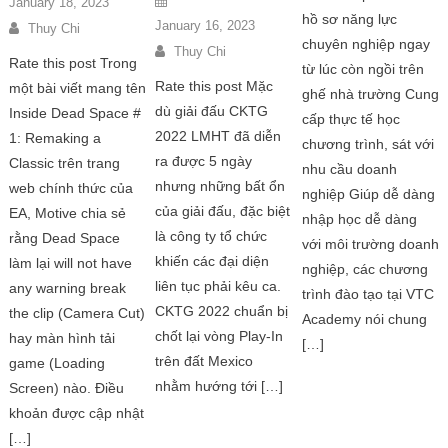
January 18, 2023
hồ sơ năng lực
January 16, 2023
Thuy Chi
chuyên nghiệp ngay
Thuy Chi
Rate this post Trong
từ lúc còn ngồi trên
Rate this post Mặc
một bài viết mang tên
ghế nhà trường Cung
dù giải đấu CKTG
Inside Dead Space #
cấp thực tế học
2022 LMHT đã diễn
1: Remaking a
chương trình, sát với
ra được 5 ngày
Classic trên trang
nhu cầu doanh
nhưng những bất ổn
web chính thức của
nghiệp Giúp dễ dàng
của giải đấu, đặc biệt
EA, Motive chia sẻ
nhập học dễ dàng
là công ty tổ chức
rằng Dead Space
với môi trường doanh
khiến các đại diện
làm lại will not have
nghiệp, các chương
liên tục phải kêu ca.
any warning break
trình đào tạo tại VTC
CKTG 2022 chuẩn bị
the clip (Camera Cut)
Academy nói chung
chốt lại vòng Play-In
hay màn hình tải
[…]
trên đất Mexico
game (Loading
nhằm hướng tới […]
Screen) nào. Điều
khoản được cập nhật
[…]