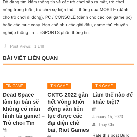
Dễ dàng tìm kiếm thông tin về các trò chơi sắp ra mắt, trò chơi
nóng trong tuần, trò chơi sự kiện thủ… thông qua MOBILE (dành
cho trò chơi di động), PC / CONSOLE (dành cho các loại game pc)
hoặc các mục xoay. Hạn chế như các giải đấu, game thủ chuyên
nghiệp thông tin… ESPORTS phần thông tin.
Post Views:
1,148
BÀI VIẾT LIÊN QUAN
TIN GAME
TIN GAME
TIN GAME
Dead Space
CKTG 2022 gần
Làm thế nào để
làm lại bản sẽ
hết Vòng khởi
khác biệt?
không có màn
động vẫn liên
hình tải game! –
tục được các
January 15, 2023
Trò chơi Tin
đại diện chê
Thuy Chi
bai, Riot Games
Rate this post Build