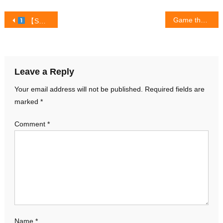
Post
Game thủ Việt 15 năm gắn bó Thiên Long Bát Bộ
【SHOWCASE COMPLETO DA SOUL KHÔNG MỘT TRÒ CHƠI MỘT MẢNH! 】 ™
navigation
Leave a Reply
Your email address will not be published.
Required fields are
marked
*
Comment
*
Name
*