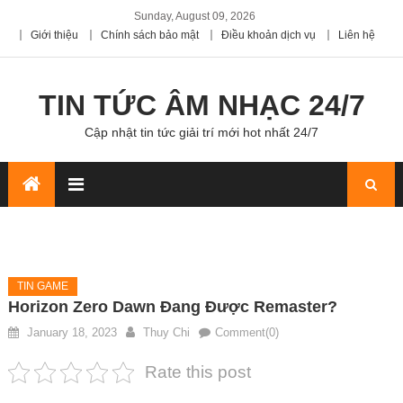
Sunday, August 09, 2026
Giới thiệu
Chính sách bảo mật
Điều khoản dịch vụ
Liên hệ
TIN TỨC ÂM NHẠC 24/7
Cập nhật tin tức giải trí mới hot nhất 24/7
TIN GAME
Horizon Zero Dawn Đang Được Remaster?
January 18, 2023
Thuy Chi
Comment(0)
Rate this post