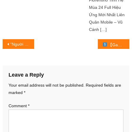
Florentino Tinh Hệ
Mùa 24 Full Hiệu
Ứng Mới Nhất Liên
Quân Mobile – Vũ
Cánh […]
Post
“Người âm phủ” gây nghiện người nghe từ những ca từ đầu tiên
【Gameplay Plants vs Zombie | Trò chơi Pc | Nỗi nhớ lagi yuk
navigation
Leave a Reply
Your email address will not be published.
Required fields are
marked
*
Comment
*