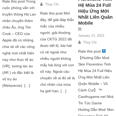
Rate this post Trong
Thuy Chi
Hệ Mùa 24 Full
cuộc phỏng vấn với
Hiệu Ứng Mới
Rate this post Mới
truyền thông Hà Lan
Nhất Liên Quân
đây, để giải đáp thắc
nhân chuyến thăm
Mobile
mắc của nhiều
châu Âu, ông Tim
người, giải thưởng
Cook – CEO của
January 13, 2023
của CKTG 2022 đã
Apple đã có những
Thuy Chi
được tiết lộ, bài hát
chia sẻ về các công
Rate this post
có vẻ ngoài như
nghệ mới nhất hiện
【Hướng Dẫn Mod
nhiều người không
nay như thực tế ảo
Skin Florentino Tinh
mấy hài lòng với con
(VR), tương tác ảo
Hệ Mùa 24 Full Hiệu
số này. Ngoài câu
(AR ) và đặc biệt là
Ứng Mới Nhất Liên
chuyện về ai đó sẽ là
vũ trụ ảo
Quân Mobile – Vũ
chủ nhân của mùa
(Metaverse). […]
Cánh Cụt】 ™
hạ giới hạn, […]
Caothugame.net Nhà
Tin Tức Game
Hướng Dẫn Mod Skin