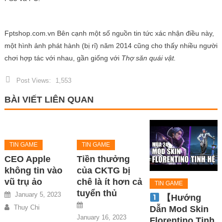
Fptshop.com.vn Bên cạnh một số nguồn tin tức xác nhận điều này,
một hình ảnh phát hành (bị rỉ) năm 2014 cũng cho thấy nhiều người
chơi hợp tác với nhau, gần giống với
Thợ săn quái vật.
Post Views:
1,553
BÀI VIẾT LIÊN QUAN
TIN GAME
TIN GAME
CEO Apple
Tiền thưởng
không tin vào
của CKTG bị
vũ trụ ảo
chê là ít hơn cả
TIN GAME
tuyển thủ
January 5, 2023
【Hướng
Thuy Chi
Dẫn Mod Skin
January 16, 2023
Florentino Tinh