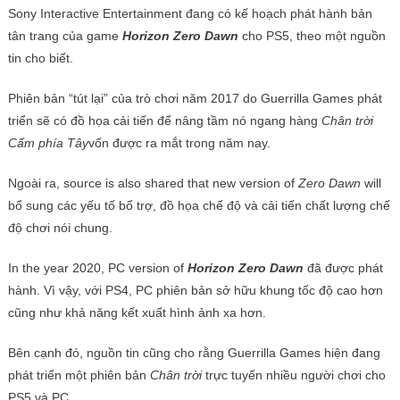
Sony Interactive Entertainment đang có kế hoạch phát hành bản
tân trang của game
Horizon Zero Dawn
cho PS5, theo một nguồn
tin cho biết.
Phiên bản “tút lại” của trò chơi năm 2017 do Guerrilla Games phát
triển sẽ có đồ họa cải tiến để nâng tầm nó ngang hàng
Chân trời
Cấm phía Tây
vốn được ra mắt trong năm nay.
Ngoài ra, source is also shared that new version of
Zero Dawn
will
bổ sung các yếu tố bổ trợ, đồ họa chế độ và cải tiến chất lượng chế
độ chơi nói chung.
In the year 2020, PC version of
Horizon Zero Dawn
đã được phát
hành. Vì vậy, với PS4, PC phiên bản sở hữu khung tốc độ cao hơn
cũng như khả năng kết xuất hình ảnh xa hơn.
Bên cạnh đó, nguồn tin cũng cho rằng Guerrilla Games hiện đang
phát triển một phiên bản
Chân trời
trực tuyến nhiều người chơi cho
PS5 và PC.