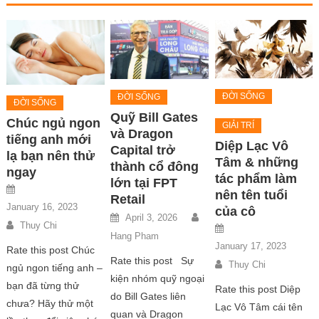
ĐỜI SỐNG
ĐỜI SỐNG
ĐỜI SỐNG
Quỹ Bill Gates
Chúc ngủ ngon
GIẢI TRÍ
và Dragon
tiếng anh mới
Diệp Lạc Vô
Capital trở
lạ bạn nên thử
Tâm & những
thành cổ đông
ngay
tác phẩm làm
lớn tại FPT
nên tên tuổi
Retail
January 16, 2023
của cô
April 3, 2026
Thuy Chi
Hang Pham
January 17, 2023
Rate this post Chúc
Rate this post Sự
Thuy Chi
ngủ ngon tiếng anh –
kiện nhóm quỹ ngoại
bạn đã từng thử
Rate this post Diệp
do Bill Gates liên
chưa? Hãy thử một
Lạc Vô Tâm cái tên
quan và Dragon