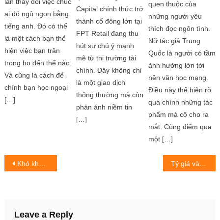
lần thay đổi việc chúc
quen thuộc của
Capital chính thức trở
ai đó ngủ ngon bằng
những người yêu
thành cổ đông lớn tại
tiếng anh. Đó có thể
thích đọc ngôn tình.
FPT Retail đang thu
là một cách bạn thể
Nữ tác giả Trung
hút sự chú ý mạnh
hiện việc bạn trân
Quốc là người có tầm
mẽ từ thị trường tài
trọng họ đến thế nào.
ảnh hưởng lớn tới
chính. Đây không chỉ
Và cũng là cách để
nền văn học mạng.
là một giao dịch
chính bạn học ngoại
Điều này thể hiện rõ
thông thường mà còn
[…]
qua chính những tác
phản ánh niềm tin
phẩm mà cô cho ra
[…]
mắt. Cùng điểm qua
một […]
Post
Khó khăn đối với việc xuất khẩu thuỷ sản
Tỷ giá và lãi suất cuối năm 2025: Liệu có hạ nhiệt như kỳ vọng?
navigation
Leave a Reply