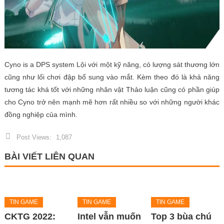
Cyno is a DPS system Lội với một kỹ năng, có lượng sát thương lớn
cũng như lối chơi đập bổ sung vào mắt. Kèm theo đó là khả năng
tương tác khá tốt với những nhân vật Thảo luận cũng có phần giúp
cho Cyno trở nên mạnh mẽ hơn rất nhiều so với những người khác
đồng nghiệp của mình.
Post Views:
1,087
BÀI VIẾT LIÊN QUAN
TIN GAME
TIN GAME
TIN GAME
CKTG 2022:
Intel vẫn muốn
Top 3 bùa chú