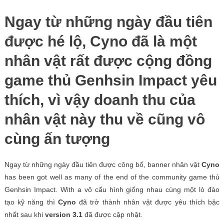
Ngay từ những ngày đầu tiên
được hé lộ, Cyno đã là một
nhân vật rất được cộng đồng
game thủ Genhsin Impact yêu
thích, vì vậy doanh thu của
nhân vật này thu về cũng vô
cùng ấn tượng
Ngay từ những ngày đầu tiên được công bố, banner nhân vật
Cyno
has been got well as many of the end of the community game thủ
Genhsin Impact. With a vô cấu hình giống nhau cùng một lò đào
tạo kỹ năng thì
Cyno
đã trở thành nhân vật được yêu thích bậc
nhất sau khi
version 3.1
đã được cập nhật.