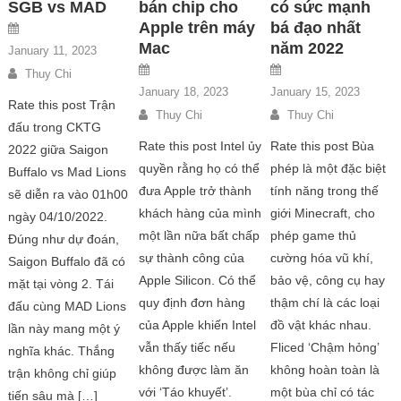
SGB vs MAD
bán chip cho
có sức mạnh
Apple trên máy
bá đạo nhất
Mac
năm 2022
January 11, 2023
Thuy Chi
January 18, 2023
January 15, 2023
Rate this post Trận
Thuy Chi
Thuy Chi
đấu trong CKTG
Rate this post Intel ủy
Rate this post Bùa
2022 giữa Saigon
quyền rằng họ có thể
phép là một đặc biệt
Buffalo vs Mad Lions
đưa Apple trở thành
tính năng trong thế
sẽ diễn ra vào 01h00
khách hàng của mình
giới Minecraft, cho
ngày 04/10/2022.
một lần nữa bất chấp
phép game thủ
Đúng như dự đoán,
sự thành công của
cường hóa vũ khí,
Saigon Buffalo đã có
Apple Silicon. Có thể
bảo vệ, công cụ hay
mặt tại vòng 2. Tái
quy định đơn hàng
thậm chí là các loại
đấu cùng MAD Lions
của Apple khiến Intel
đồ vật khác nhau.
lần này mang một ý
vẫn thấy tiếc nếu
Fliced ‘Chậm hỏng’
nghĩa khác. Thắng
không được làm ăn
không hoàn toàn là
trận không chỉ giúp
với ‘Táo khuyết’.
một bùa chỉ có tác
tiến sâu mà […]