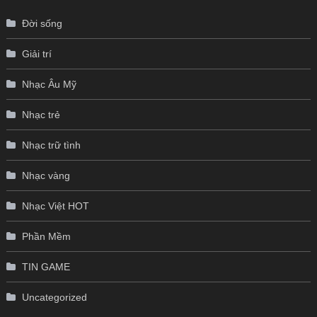
Đời sống
Giải trí
Nhạc Âu Mỹ
Nhạc trẻ
Nhạc trữ tình
Nhạc vàng
Nhạc Việt HOT
Phần Mềm
TIN GAME
Uncategorized