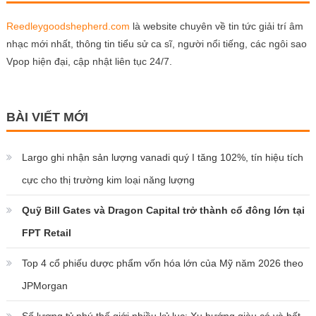
Reedleygoodshepherd.com
là website chuyên về tin tức giải trí âm
nhạc mới nhất, thông tin tiểu sử ca sĩ, người nổi tiếng, các ngôi sao
Vpop hiện đại, cập nhật liên tục 24/7.
BÀI VIẾT MỚI
Largo ghi nhận sản lượng vanadi quý I tăng 102%, tín hiệu tích
cực cho thị trường kim loại năng lượng
Quỹ Bill Gates và Dragon Capital trở thành cổ đông lớn tại
FPT Retail
Top 4 cổ phiếu dược phẩm vốn hóa lớn của Mỹ năm 2026 theo
JPMorgan
Số lượng tỷ phú thế giới nhiều kỷ lục: Xu hướng giàu có và bất