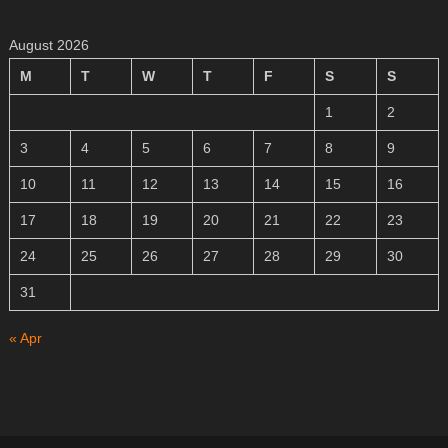
August 2026
M
T
W
T
F
S
S
1
2
3
4
5
6
7
8
9
10
11
12
13
14
15
16
17
18
19
20
21
22
23
24
25
26
27
28
29
30
31
« Apr