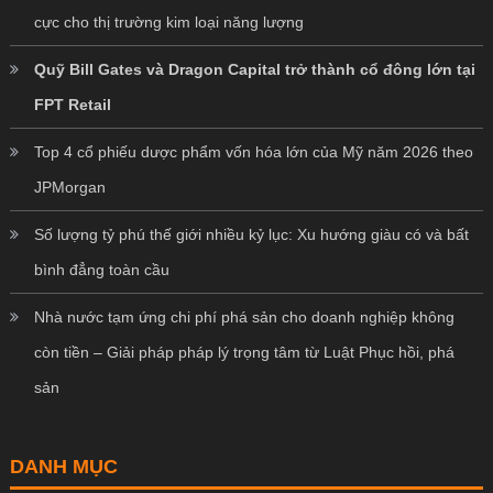
cực cho thị trường kim loại năng lượng
Quỹ Bill Gates và Dragon Capital trở thành cổ đông lớn tại
FPT Retail
Top 4 cổ phiếu dược phẩm vốn hóa lớn của Mỹ năm 2026 theo
JPMorgan
Số lượng tỷ phú thế giới nhiều kỷ lục: Xu hướng giàu có và bất
bình đẳng toàn cầu
Nhà nước tạm ứng chi phí phá sản cho doanh nghiệp không
còn tiền – Giải pháp pháp lý trọng tâm từ Luật Phục hồi, phá
sản
DANH MỤC