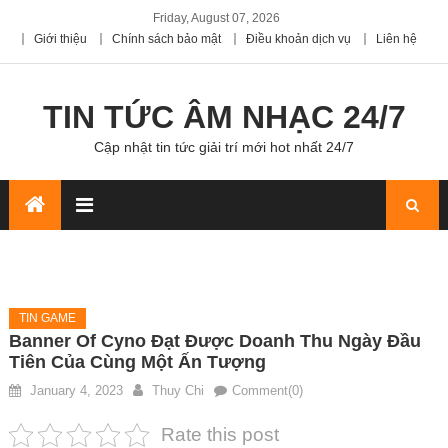
Friday, August 07, 2026
Giới thiệu
Chính sách bảo mật
Điều khoản dịch vụ
Liên hệ
TIN TỨC ÂM NHẠC 24/7
Cập nhật tin tức giải trí mới hot nhất 24/7
TIN GAME
Banner Of Cyno Đạt Được Doanh Thu Ngày Đầu
Tiên Của Cùng Một Ấn Tượng
January 4, 2023
Thuy Chi
Comment(0)
Rate this post