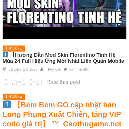
TIN GAME
【Hướng Dẫn Mod Skin Florentino Tinh Hệ
Mùa 24 Full Hiệu Ứng Mới Nhất Liên Quân Mobile
January 13, 2023
Thuy Chi
Comment(0)
Rate this post
TIN GAME
【Bem Bem GO cập nhật bản
Long Phụng Xuất Chiến, tặng VIP
code giá trị】 ™
Caothugame.net