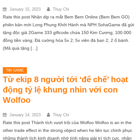
January 15, 2023
Thuy Chi
Rate this post Nhân dịp ra mắt Bem Bem Online (Bem Bem GO)
phiên bản mới Long Phụng Khởi Hành mà NPH SohaGame đã gửi
tặng độc giả 2Game 333 giftcode chứa 150 Kim Cương; 100.000
đồng tiền vàng; Đá cường hóa 5x 2; 5x viên đá ban 2; 2 ổ bánh.
(Mã quà tặng […]
TIN GAME
Từ ekip 8 người tới ‘đế chế’ hoạt
động tỷ lệ khung nhìn với con
Wolfoo
January 14, 2023
Thuy Chi
Rate this post Thành tích vượt trội của Wolfoo Wolfoo is an in the
other trade effect in the strong object when he liên tục chinh phục
những thành tích kinh doanh nhờ tính năng giải trí tích cực, nhân