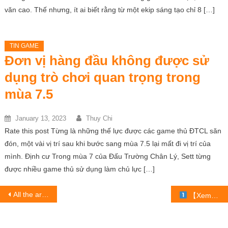
văn cao. Thế nhưng, ít ai biết rằng từ một ekip sáng tạo chỉ 8 […]
TIN GAME
Đơn vị hàng đầu không được sử
dụng trò chơi quan trọng trong
mùa 7.5
January 13, 2023
Thuy Chi
Rate this post Từng là những thế lực được các game thủ ĐTCL săn
đón, một vài vị trí sau khi bước sang mùa 7.5 lại mất đi vị trí của
mình. Định cư Trong mùa 7 của Đấu Trường Chân Lý, Sett từng
được nhiều game thủ sử dụng làm chủ lực […]
Post
All the area which Kratos and Atreus chưa khám phá
【Xem Miệng Khi Nói Chuyện Với 2X. #shorts #drdisosystem】 ™
navigation