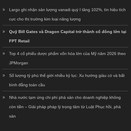
Largo ghi nhận sản lượng vanadi quý I tăng 102%, tín hiệu tích
cực cho thị trường kim loại năng lượng
Quỹ Bill Gates và Dragon Capital trở thành cổ đông lớn tại
FPT Retail
Top 4 cổ phiếu dược phẩm vốn hóa lớn của Mỹ năm 2026 theo
JPMorgan
Số lượng tỷ phú thế giới nhiều kỷ lục: Xu hướng giàu có và bất
bình đẳng toàn cầu
Nhà nước tạm ứng chi phí phá sản cho doanh nghiệp không
còn tiền – Giải pháp pháp lý trọng tâm từ Luật Phục hồi, phá
sản