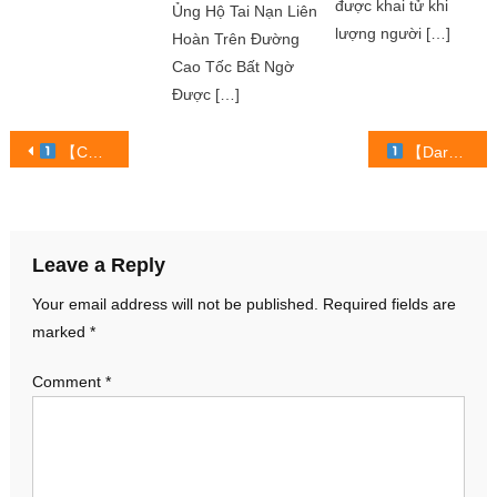
được khai tử khi
Ủng Hộ Tai Nạn Liên
lượng người […]
Hoàn Trên Đường
Cao Tốc Bất Ngờ
Được […]
Post
【Chơi game nổ Hũ hãy đến với KU789
【Dark Souls Remastered Việt Hóa
navigation
Leave a Reply
Your email address will not be published.
Required fields are
marked
*
Comment
*