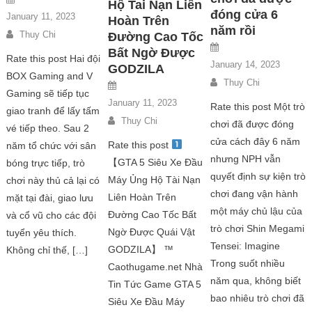
Hộ Tai Nạn Liên
đóng cửa 6
January 11, 2023
Hoàn Trên
năm rồi
Thuy Chi
Đường Cao Tốc
Bất Ngờ Được
Rate this post Hai đội
January 14, 2023
GODZILA
BOX Gaming and V
Thuy Chi
Gaming sẽ tiếp tục
January 11, 2023
Rate this post Một trò
giao tranh để lấy tấm
Thuy Chi
chơi đã được đóng
vé tiếp theo. Sau 2
cửa cách đây 6 năm
Rate this post
năm tổ chức với sân
nhưng NPH vẫn
【GTA 5 Siêu Xe Đầu
bóng trực tiếp, trò
quyết định sự kiện trò
Máy Ủng Hộ Tài Nạn
chơi này thủ cả lại có
chơi đang vận hành
Liên Hoàn Trên
mặt tại đài, giao lưu
một máy chủ lậu của
Đường Cao Tốc Bất
và cổ vũ cho các đội
trò chơi Shin Megami
Ngờ Được Quái Vật
tuyển yêu thích.
Tensei: Imagine
GODZILA】 ™
Không chỉ thế, […]
Trong suốt nhiều
Caothugame.net Nhà
năm qua, không biết
Tin Tức Game GTA 5
bao nhiêu trò chơi đã
Siêu Xe Đầu Máy