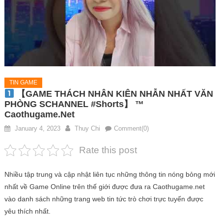
TIN GAME
【GAME THÁCH NHÂN KIÊN NHẪN NHẤT VĂN
PHÒNG SCHANNEL #shorts】 ™
Caothugame.net
January 4, 2023
Thuy Chi
Comment(0)
Rate this post
Nhiều tập trung và cập nhật liên tục những thông tin nóng bỏng mới
nhất về Game Online trên thế giới được đưa ra Caothugame.net
vào danh sách những trang web tin tức trò chơi trực tuyến được
yêu thích nhất.