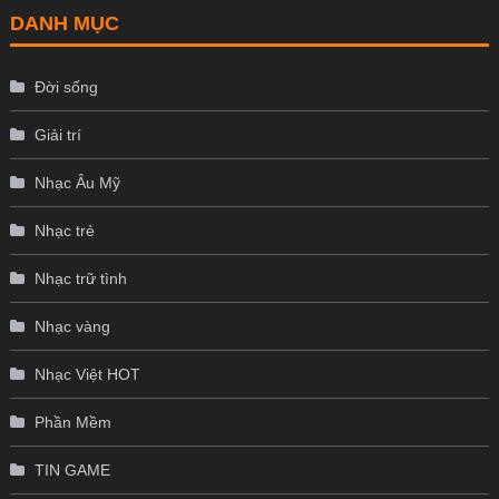
DANH MỤC
Đời sống
Giải trí
Nhạc Âu Mỹ
Nhạc trẻ
Nhạc trữ tình
Nhạc vàng
Nhạc Việt HOT
Phần Mềm
TIN GAME