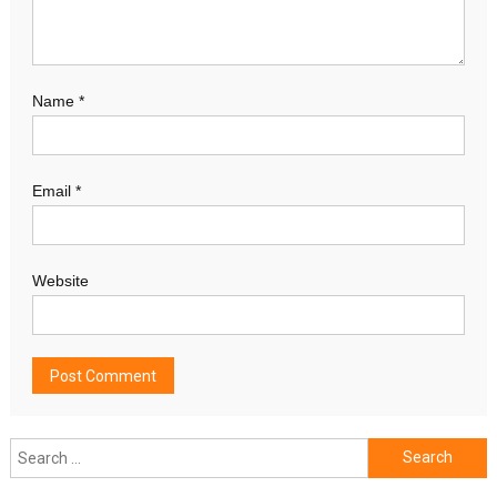
Name
*
Email
*
Website
Search
for: