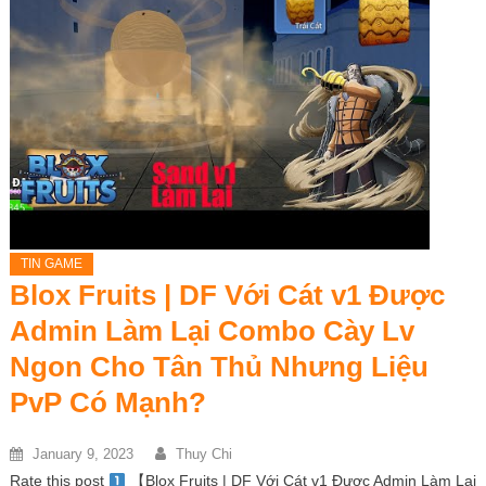
TIN GAME
Blox Fruits | DF Với Cát v1 Được
Admin Làm Lại Combo Cày Lv
Ngon Cho Tân Thủ Nhưng Liệu
PvP Có Mạnh?
January 9, 2023
Thuy Chi
Rate this post
【Blox Fruits | DF Với Cát v1 Được Admin Làm Lại