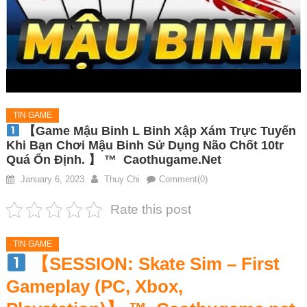
TIN GAME
【game Mậu Binh L Binh Xập Xám Trực Tuyến
Khi Bạn Chơi Mậu Binh Sử Dụng Não Chốt 10tr
Quá Ổn Định. 】 ™
Caothugame.net
January 6, 2023
Thuy Chi
Comment(0)
Rate this post
TIN GAME
【SESSION: Skate Sim – First
Gameplay (PC, Xbox,