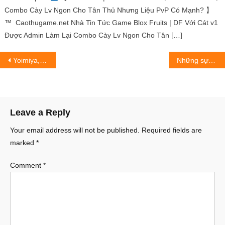
Combo Cày Lv Ngon Cho Tân Thủ Nhưng Liệu PvP Có Mạnh? 】
™
Caothugame.net Nhà Tin Tức Game Blox Fruits | DF Với Cát v1
Được Admin Làm Lại Combo Cày Lv Ngon Cho Tân […]
Post
Yoimiya, Yae Miko và Childe quay trở lại ở 3.2
Những sự thật về “ông hoàng nhạc Việt” Đàm Vĩnh Hưng bạn chưa biết
navigation
Leave a Reply
Your email address will not be published.
Required fields are
marked
*
Comment
*