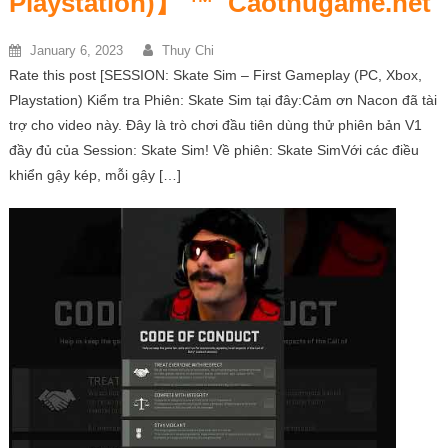
Playstation)】 ™
Caothugame.net
January 6, 2023
Thuy Chi
Rate this post [SESSION: Skate Sim – First Gameplay (PC, Xbox,
Playstation) Kiểm tra Phiên: Skate Sim tại đây:Cảm ơn Nacon đã tài
trợ cho video này. Đây là trò chơi đầu tiên dùng thử phiên bản V1
đầy đủ của Session: Skate Sim! Về phiên: Skate SimVới các điều
khiển gậy kép, mỗi gậy […]