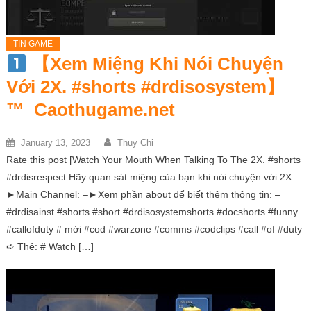
TIN GAME
【Xem Miệng Khi Nói Chuyện
Với 2X. #shorts #drdisosystem】
™
Caothugame.net
January 13, 2023
Thuy Chi
Rate this post [Watch Your Mouth When Talking To The 2X. #shorts
#drdisrespect Hãy quan sát miệng của bạn khi nói chuyện với 2X.
►Main Channel: –►Xem phần about để biết thêm thông tin: –
#drdisainst #shorts #short #drdisosystemshorts #docshorts #funny
#callofduty # mới #cod #warzone #comms #codclips #call #of #duty
➪ Thẻ: # Watch […]