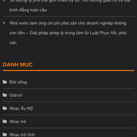
Số lượng tỷ phú thế giới nhiều kỷ lục: Xu hướng giàu có và bất
bình đẳng toàn cầu
Nhà nước tạm ứng chi phí phá sản cho doanh nghiệp không
còn tiền – Giải pháp pháp lý trọng tâm từ Luật Phục hồi, phá
sản
DANH MỤC
Đời sống
Giải trí
Nhạc Âu Mỹ
Nhạc trẻ
Nhạc trữ tình