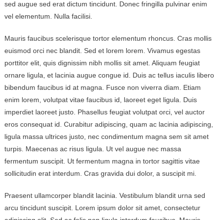
sed augue sed erat dictum tincidunt. Donec fringilla pulvinar enim
vel elementum. Nulla facilisi.
Mauris faucibus scelerisque tortor elementum rhoncus. Cras mollis
euismod orci nec blandit. Sed et lorem lorem. Vivamus egestas
porttitor elit, quis dignissim nibh mollis sit amet. Aliquam feugiat
ornare ligula, et lacinia augue congue id. Duis ac tellus iaculis libero
bibendum faucibus id at magna. Fusce non viverra diam. Etiam
enim lorem, volutpat vitae faucibus id, laoreet eget ligula. Duis
imperdiet laoreet justo. Phasellus feugiat volutpat orci, vel auctor
eros consequat id. Curabitur adipiscing, quam ac lacinia adipiscing,
ligula massa ultrices justo, nec condimentum magna sem sit amet
turpis. Maecenas ac risus ligula. Ut vel augue nec massa
fermentum suscipit. Ut fermentum magna in tortor sagittis vitae
sollicitudin erat interdum. Cras gravida dui dolor, a suscipit mi.
Praesent ullamcorper blandit lacinia. Vestibulum blandit urna sed
arcu tincidunt suscipit. Lorem ipsum dolor sit amet, consectetur