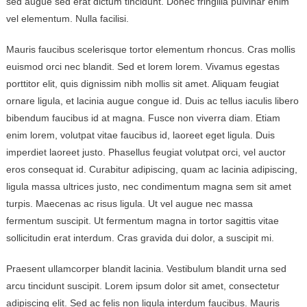
sed augue sed erat dictum tincidunt. Donec fringilla pulvinar enim
vel elementum. Nulla facilisi.
Mauris faucibus scelerisque tortor elementum rhoncus. Cras mollis
euismod orci nec blandit. Sed et lorem lorem. Vivamus egestas
porttitor elit, quis dignissim nibh mollis sit amet. Aliquam feugiat
ornare ligula, et lacinia augue congue id. Duis ac tellus iaculis libero
bibendum faucibus id at magna. Fusce non viverra diam. Etiam
enim lorem, volutpat vitae faucibus id, laoreet eget ligula. Duis
imperdiet laoreet justo. Phasellus feugiat volutpat orci, vel auctor
eros consequat id. Curabitur adipiscing, quam ac lacinia adipiscing,
ligula massa ultrices justo, nec condimentum magna sem sit amet
turpis. Maecenas ac risus ligula. Ut vel augue nec massa
fermentum suscipit. Ut fermentum magna in tortor sagittis vitae
sollicitudin erat interdum. Cras gravida dui dolor, a suscipit mi.
Praesent ullamcorper blandit lacinia. Vestibulum blandit urna sed
arcu tincidunt suscipit. Lorem ipsum dolor sit amet, consectetur
adipiscing elit. Sed ac felis non ligula interdum faucibus. Mauris