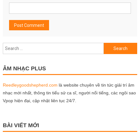
Search
for:
ÂM NHẠC PLUS
Reedleygoodshepherd.com
là website chuyên về tin tức giải trí âm
nhạc mới nhất, thông tin tiểu sử ca sĩ, người nổi tiếng, các ngôi sao
Vpop hiện đại, cập nhật liên tục 24/7.
BÀI VIẾT MỚI