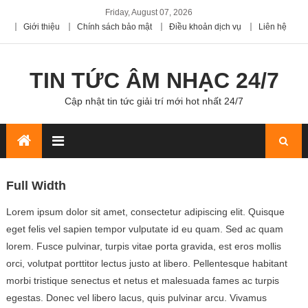
Friday, August 07, 2026
Giới thiệu
Chính sách bảo mật
Điều khoản dịch vụ
Liên hệ
TIN TỨC ÂM NHẠC 24/7
Cập nhật tin tức giải trí mới hot nhất 24/7
Full Width
Lorem ipsum dolor sit amet, consectetur adipiscing elit. Quisque
eget felis vel sapien tempor vulputate id eu quam. Sed ac quam
lorem. Fusce pulvinar, turpis vitae porta gravida, est eros mollis
orci, volutpat porttitor lectus justo at libero. Pellentesque habitant
morbi tristique senectus et netus et malesuada fames ac turpis
egestas. Donec vel libero lacus, quis pulvinar arcu. Vivamus