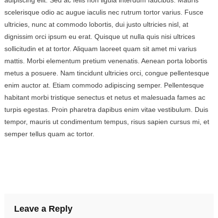
adipiscing elit. Sed ac felis non ligula interdum faucibus. Mauris
scelerisque odio ac augue iaculis nec rutrum tortor varius. Fusce
ultricies, nunc at commodo lobortis, dui justo ultricies nisl, at
dignissim orci ipsum eu erat. Quisque ut nulla quis nisi ultrices
sollicitudin et at tortor. Aliquam laoreet quam sit amet mi varius
mattis. Morbi elementum pretium venenatis. Aenean porta lobortis
metus a posuere. Nam tincidunt ultricies orci, congue pellentesque
enim auctor at. Etiam commodo adipiscing semper. Pellentesque
habitant morbi tristique senectus et netus et malesuada fames ac
turpis egestas. Proin pharetra dapibus enim vitae vestibulum. Duis
tempor, mauris ut condimentum tempus, risus sapien cursus mi, et
semper tellus quam ac tortor.
Leave a Reply