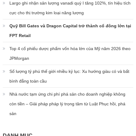
Largo ghi nhận sản lượng vanadi quý I tăng 102%, tín hiệu tích
cực cho thị trường kim loại năng lượng
Quỹ Bill Gates và Dragon Capital trở thành cổ đông lớn tại
FPT Retail
Top 4 cổ phiếu dược phẩm vốn hóa lớn của Mỹ năm 2026 theo
JPMorgan
Số lượng tỷ phú thế giới nhiều kỷ lục: Xu hướng giàu có và bất
bình đẳng toàn cầu
Nhà nước tạm ứng chi phí phá sản cho doanh nghiệp không
còn tiền – Giải pháp pháp lý trọng tâm từ Luật Phục hồi, phá
sản
DANH MỤC