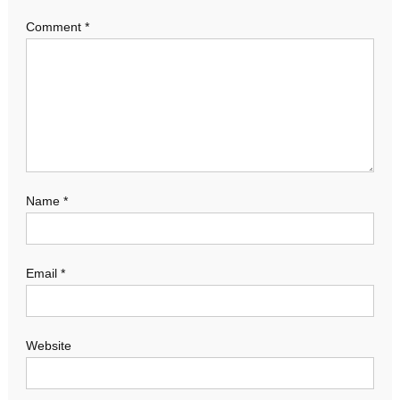
Comment
*
Name
*
Email
*
Website