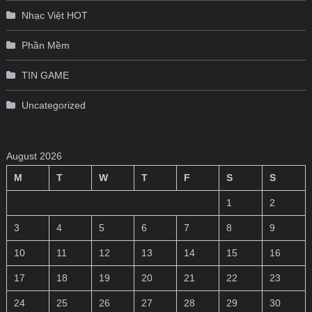
Nhạc Việt HOT
Phần Mềm
TIN GAME
Uncategorized
August 2026
M
T
W
T
F
S
S
1
2
3
4
5
6
7
8
9
10
11
12
13
14
15
16
17
18
19
20
21
22
23
24
25
26
27
28
29
30