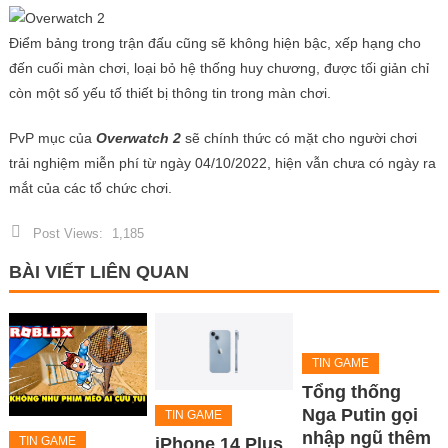
Điểm bảng trong trận đấu cũng sẽ không hiện bậc, xếp hạng cho
đến cuối màn chơi, loại bỏ hệ thống huy chương, được tối giản chỉ
còn một số yếu tố thiết bị thông tin trong màn chơi.
PvP mục của
Overwatch 2
sẽ chính thức có mặt cho người chơi
trải nghiệm miễn phí từ ngày 04/10/2022, hiện vẫn chưa có ngày ra
mắt của các tổ chức chơi.
Post Views:
1,185
BÀI VIẾT LIÊN QUAN
TIN GAME
Tổng thống
Nga Putin gọi
TIN GAME
nhập ngũ thêm
TIN GAME
iPhone 14 Plus