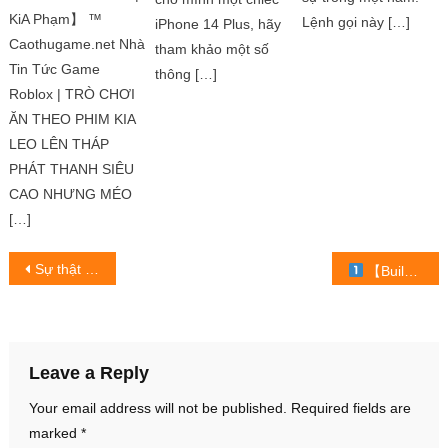
KiA Phạm】 ™
Lệnh gọi này […]
iPhone 14 Plus, hãy
Caothugame.net Nhà
tham khảo một số
Tin Tức Game
thông […]
Roblox | TRÒ CHƠI
ĂN THEO PHIM KIA
LEO LÊN THÁP
PHÁT THANH SIÊU
CAO NHƯNG MÉO
[…]
Post
Sự thật ít ai biết về bộ phim hoạt hình Tom và Jerry
【Build PC GAMING Chỉ với 12Tr. Anh em đã có GTX 1660Ti! 】 ™
navigation
Leave a Reply
Your email address will not be published.
Required fields are
marked
*