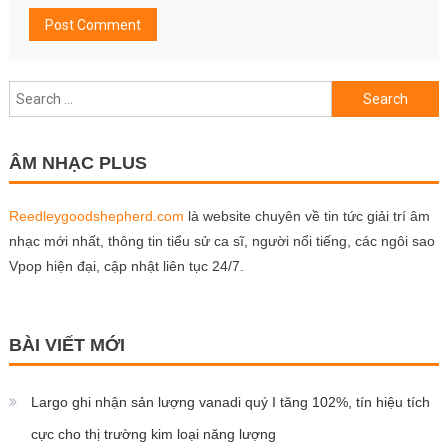
Search
for:
ÂM NHẠC PLUS
Reedleygoodshepherd.com
là website chuyên về tin tức giải trí âm
nhạc mới nhất, thông tin tiểu sử ca sĩ, người nổi tiếng, các ngôi sao
Vpop hiện đại, cập nhật liên tục 24/7.
BÀI VIẾT MỚI
Largo ghi nhận sản lượng vanadi quý I tăng 102%, tín hiệu tích
cực cho thị trường kim loại năng lượng