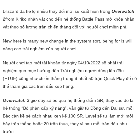
Blizzard đã hé lộ nhiều thay đổi mới sẽ xuất hiện trong
Overwatch
2
from Kiriko nhân vật cho đến hệ thống Battle Pass mở khóa nhân
vật theo số lượng trận chiến thắng đối với người chơi miễn phí.
New here is many new change in the system sort, being for is will
nâng cao trải nghiệm của người chơi.
Người chơi tạo mới tài khoản từ ngày 04/10/2022 sẽ phải trải
nghiệm qua mục hướng dẫn Trải nghiệm người dùng lần đầu
(FTUE) cũng như chiến thắng trong ít nhất 50 trận Quick Play để có
thể tham gia các trận đấu xếp hạng.
Overwatch 2
giờ đây sẽ bỏ qua hệ thống điểm SR, thay vào đó là
hệ thống “Bộ phận cấp kỹ năng”, vẫn giữ từ Đồng đến Đại sư, mỗi
Bậc cận kề sẽ cách nhau xen kẽ 100 SR. Level sẽ tự làm mới mỗi
bảy trận thắng hoặc 20 trận thua, thay vì sau mỗi trận đấu như
trước.