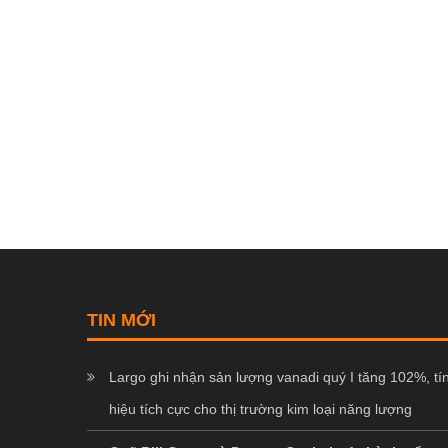
TIN MỚI
Largo ghi nhận sản lượng vanadi quý I tăng 102%, tí
hiệu tích cực cho thị trường kim loại năng lượng