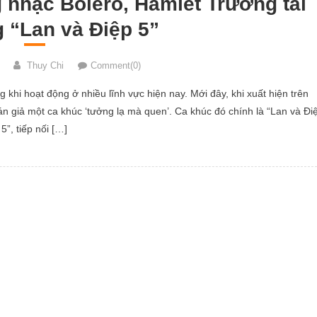
 nhạc Bolero, Hamlet Trương tái
 “Lan và Điệp 5”
Thuy Chi
Comment(0)
khi hoạt động ở nhiều lĩnh vực hiện nay. Mới đây, khi xuất hiện trên
án giả một ca khúc ‘tưởng lạ mà quen’. Ca khúc đó chính là “Lan và Đi
5”, tiếp nối […]