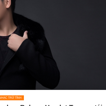
NHẠC TRỮ TÌNH