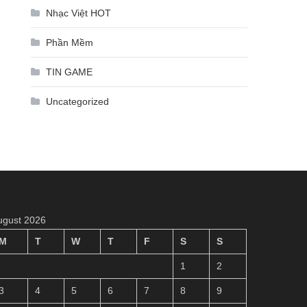
Nhạc Việt HOT
Phần Mềm
TIN GAME
Uncategorized
ugust 2026
M
T
W
T
F
S
S
1
2
3
4
5
6
7
8
9