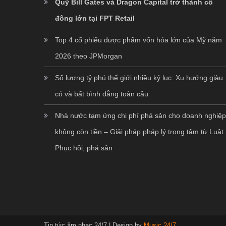
Quỹ Bill Gates và Dragon Capital trở thành cổ
đông lớn tại FPT Retail
Top 4 cổ phiếu dược phẩm vốn hóa lớn của Mỹ năm
2026 theo JPMorgan
Số lượng tỷ phú thế giới nhiều kỷ lục: Xu hướng giàu
có và bất bình đẳng toàn cầu
Nhà nước tạm ứng chi phí phá sản cho doanh nghiệ
không còn tiền – Giải pháp pháp lý trọng tâm từ Luật
Phục hồi, phá sản
Tin tức âm nhạc 24/7
|
Design by
Music 24/7
.