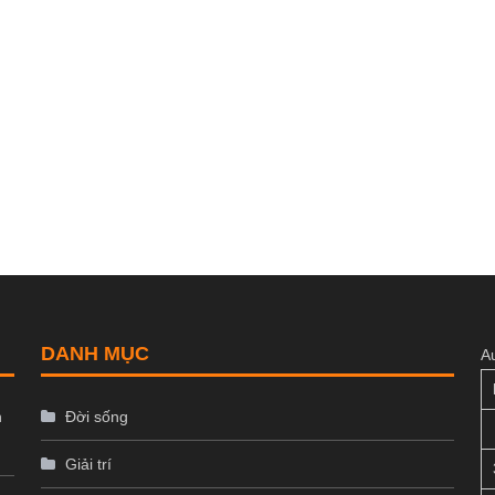
DANH MỤC
A
n
Đời sống
Giải trí